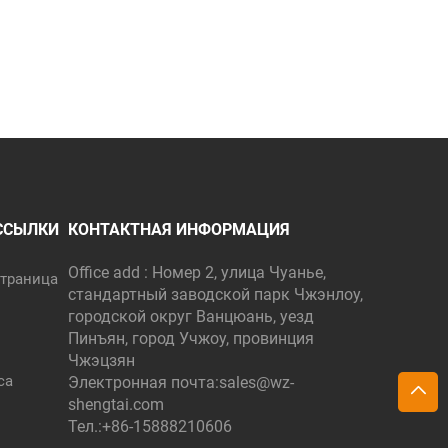
ССЫЛКИ
КОНТАКТНАЯ ИНФОРМАЦИЯ
Office add : Номер 2, улица Чуанье,
траница
стандартный заводской парк Чжэнлоу,
городской округ Ванцюань, уезд
Пинъян, город Учжоу, провинция
Чжэцзян
са
Электронная почта:
sales@wz-
shengtai.com
Тел.:
+86-15888210606