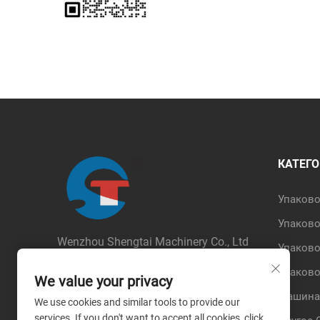
КАТЕГО
Упаков
Упаково
Wenzhou Shengtai Machinery Co., Ltd
Упаково
Авторские права © 2026 Wenzhou
Упаков
Shengtai Machinery Co., Ltd. Все права
We value your privacy
защищены. --
Политика
Машина
We use cookies and similar tools to provide our
конфиденциальности
services. If you don't want to accept all cookies, click