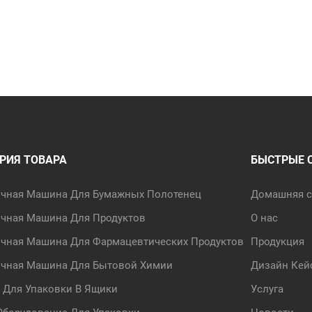
РИЯ ТОВАРА
БЫСТРЫЕ 
очная Машина Для Бумажных Полотенец
Домашняя с
чная Машина Для Продуктов
О нас
чная Машина Для Фармацевтических Продуктов
Продукция
очная Машина Для Бытовой Химии
Дизайн Кей
 Для Упаковки В Ящики
Услуга