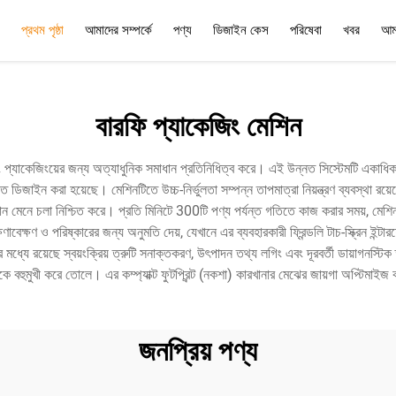
প্রথম পৃষ্ঠা
আমাদের সম্পর্কে
পণ্য
ডিজাইন কেস
পরিষেবা
খবর
আম
পরিষেবা
প্রশ্নোত্তর
বারফি প্যাকেজিং মেশিন
প্যাকেজিংয়ের জন্য অত্যাধুনিক সমাধান প্রতিনিধিত্ব করে। এই উন্নত সিস্টেমটি একাধিক কা
জাইন করা হয়েছে। মেশিনটিতে উচ্চ-নির্ভুলতা সম্পন্ন তাপমাত্রা নিয়ন্ত্রণ ব্যবস্থা রয়েছে
তা মান মেনে চলা নিশ্চিত করে। প্রতি মিনিটে 300টি পণ্য পর্যন্ত গতিতে কাজ করার সময়, মেশিন
বেক্ষণ ও পরিষ্কারের জন্য অনুমতি দেয়, যেখানে এর ব্যবহারকারী ফ্রিন্ডলি টাচ-স্ক্রিন ইন্
ির মধ্যে রয়েছে স্বয়ংক্রিয় ত্রুটি সনাক্তকরণ, উৎপাদন তথ্য লগিং এবং দূরবর্তী ডায়াগনস
কে বহুমুখী করে তোলে। এর কম্প্যাক্ট ফুটপ্রিন্ট (নকশা) কারখানার মেঝের জায়গা অপ্টিমাইজ
জনপ্রিয় পণ্য