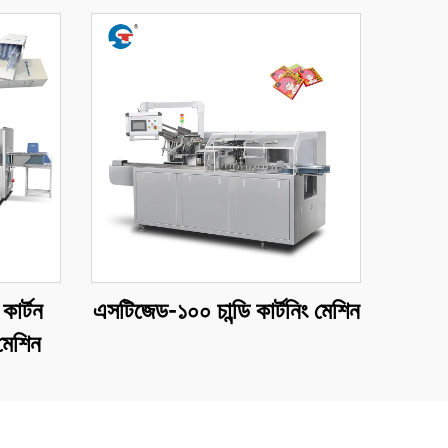
ার্টন
এসটিজেড-১০০ চান্ডি কার্টনিং মেশিন
মেশিন