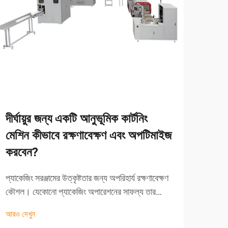
দীর্ঘায়ুর জন্য একটি আনুভূমিক কার্টনিং
পণ্য 
মেশিন কীভাবে রক্ষণাবেক্ষণ এবং অপটিমাইজ
সুবি
করবেন?
উন্নত 
বিপ্ল
প্যাকেজিং সরঞ্জামের উত্কৃষ্টতার জন্য অপরিহার্য রক্ষণাবেক্ষণ
পরিবেশ
কৌশল। যেকোনো প্যাকেজিং অপারেশনের সাফল্য তার
আরও দ
চেয়ে 
অনুভূমিক কার্টনিং মেশিনের নির্ভরযোগ্য কর্মদক্ষতার উপর নির্ভর
আরও দেখুন
এখন..
করে। এই জটিল সরঞ্জামগুলি একটি উল্লেখযোগ্য...