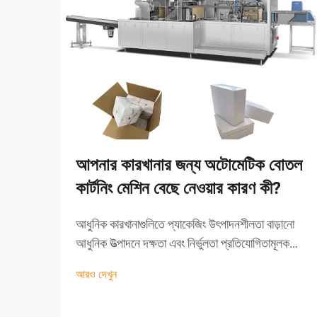
আপনার কারখানার জন্য অটোমেটিক বোতল
কার্টনিং মেশিন বেছে নেওয়ার কারণ কী?
আধুনিক কারখানাগুলিতে প্যাকেজিং উৎপাদনশীলতা বাড়ানো
আধুনিক উত্পাদনে দক্ষতা এবং নির্ভুলতা প্রতিযোগিতামূলক
থাকার জন্য অপরিহার্য। এমন একটি গুরুত্বপূর্ণ ক্ষেত্র হল
আরও দেখুন
প্যাকেজিং প্রক্রিয়া, বিশেষত যেসব শিল্পে এটি বিশেষভাবে
প্রয়োজনীয় তাতে...