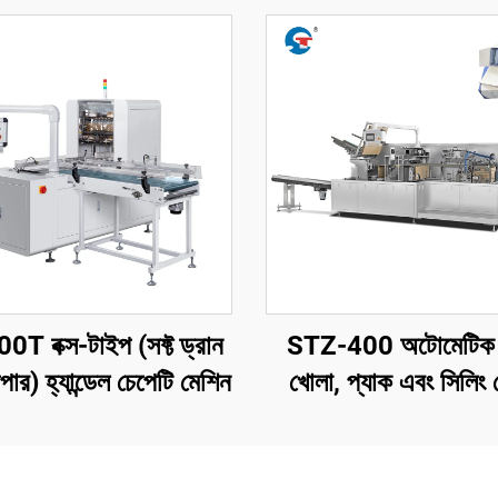
T বক্স-টাইপ (সফ্ট ড্রান
STZ-400 অটোমেটিক ক
ার) হ্যান্ডেল চেপেটি মেশিন
খোলা, প্যাক এবং সিলিং 