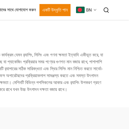
একটি উদ্ধৃতি পান
াদের সাথে যোগাযোগ করুন
BN
র্যক্রম যেমন র‍্যাপিং, সিলিং এবং গণনা ক্ষমতা ইত্যাদি একীভূত করে, যা
 যা প্যাকেজিং প্রক্রিয়ার সময় পণ্যের গুণগত মান বজায় রাখে, পাশাপাশি
টি র‍্যাপারের সঠিক সারিবদ্ধতা এবং স্থির সিলিং মান নিশ্চিত করতে সার্ভো-
টারফেস অপারেটরদের প্রক্রিয়াকলাপ সামঞ্জস্য করতে এবং সমস্ত উৎপাদন
্টিক ক্ষমতা। মেশিনটি বিভিন্ন পপসিকলের আকার এবং র‍্যাপিং উপকরণ গ্রহণ
 করে রাখে যখন উচ্চ উৎপাদন দক্ষতা বজায় রাখে।