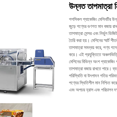
উন্নত তাপমাত্রা নিয
পপসিকল প্যাকেজিং মেশিনটির উন্নত 
জুড়ে পণ্যের গুণগত মান বজায় রাখ
তাপমাত্রা সেন্সর এবং নির্ভুল ডিজ
তৈরি করা হয়। মেশিনের স্মার্ট শী
তাপমাত্রা সমন্বয় করে, পণ্য গলে
করে। এই প্রযুক্তিতে অঞ্চলভিত্তি
মেশিনের বিভিন্ন অংশ প্যাকেজিং প্
তাপমাত্রা বজায় রাখতে পারে। ব্য
পরিস্থিতি বা উৎপাদন গতির পরিবর্
পণ্যের স্থিতিশীল মান নিশ্চিত করে
এবং অপচয় হ্রাস এবং পরিচালন দক