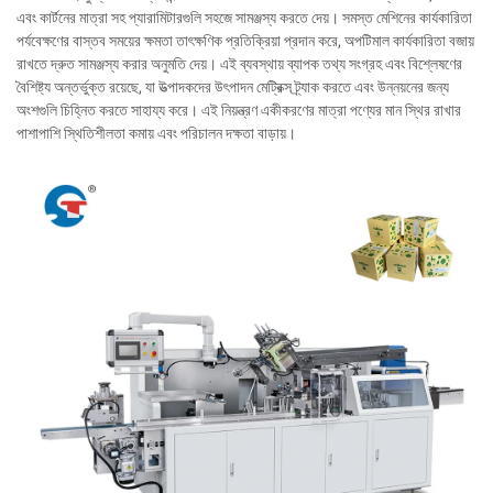
এবং কার্টনের মাত্রা সহ প্যারামিটারগুলি সহজে সামঞ্জস্য করতে দেয়। সমস্ত মেশিনের কার্যকারিতা
পর্যবেক্ষণের বাস্তব সময়ের ক্ষমতা তাৎক্ষণিক প্রতিক্রিয়া প্রদান করে, অপটিমাল কার্যকারিতা বজায়
রাখতে দ্রুত সামঞ্জস্য করার অনুমতি দেয়। এই ব্যবস্থায় ব্যাপক তথ্য সংগ্রহ এবং বিশ্লেষণের
বৈশিষ্ট্য অন্তর্ভুক্ত রয়েছে, যা উত্পাদকদের উৎপাদন মেট্রিক্স ট্র্যাক করতে এবং উন্নয়নের জন্য
অংশগুলি চিহ্নিত করতে সাহায্য করে। এই নিয়ন্ত্রণ একীকরণের মাত্রা পণ্যের মান স্থির রাখার
পাশাপাশি স্থিতিশীলতা কমায় এবং পরিচালন দক্ষতা বাড়ায়।