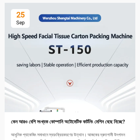
25
Sep
কেন আরও বেশি সংখ্যক কোম্পানি অটোমেটিক কার্টনিং মেশিন বেছে নিচ্ছে?
আধুনিক প্যাকেজিং সমাধানে স্বয়ংক্রিয়করণের উত্থান। আজকের দ্রুতগামী উৎপাদন