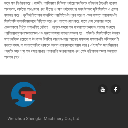
নতুন মান নির্ধারণ করে। কার্টনিং প্রক্রিয়ার বিভিন্ন পর্যায়ে অবস্থিত পরিদর্শন বিন্দুগুলি পণ্যের
অবস্থান, কার্টনের অখণ্ডতা এবং সীলের গুণমান পর্যবেক্ষণের জন্য উন্নত দৃষ্টি সিস্টেম ও সেন্সর
ব্যবহার করে। পূর্বনির্ধারিত মান সম্পর্কিত পরামিতিগুলি পূরণ করে না এমন সমস্ত প্যাকেজগুলি
সিস্টেমটি স্বয়ংক্রিয়ভাবে চিহ্নিত করে এবং প্রত্যাখ্যান করে, যাতে শেষ ক্রেতার কাছে
কেবলমাত্র নিখুঁত পণ্যগুলিই পৌঁছায়। প্রকৃত-সময়ে মান সংক্রান্ত তথ্য সংগ্রহের মাধ্যমে
প্রতিরোধমূলক রক্ষণাবেক্ষণ এবং দ্রুত সমস্যা সমাধান সম্ভব হয়। মনিটরিং সিস্টেমটিতে উন্নত
ডায়গনস্টিক রয়েছে যা উৎপাদন বিরতির কারণ হওয়ার আগেই সম্ভাব্য সমস্যাগুলি ভবিষ্যদ্বাণী
করতে সক্ষম, যা অপ্রত্যাশিত থামাকে উল্লেখযোগ্যভাবে হ্রাস করে। এই জটিল মান নিয়ন্ত্রণ
পদ্ধতি উচ্চ পণ্য মান বজায় রাখার পাশাপাশি অপচয় হ্রাস এবং মোট পরিচালন দক্ষতা উন্নয়নে
অবদান রাখে।
Wenzhou Shengtai Machinery Co., Ltd