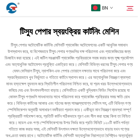
BN
টিস্যু পেপার স্বয়ংক্রিয় কার্টনিং মেশিন
আমাদের সম্পর্কে
অনুসন্ধান
টিস্যু পেপার অটোমেটিক কার্টনিং মেশিনটি প্যাকেজিং অটোমেশনের একটি আধুনিক সমাধান
উপস্থাপন করে, যা বিশেষভাবে টিস্যু পেপার পণ্যগুলির দক্ষ পরিচালনা এবং প্যাকেজিংয়ের জন্য
পণ্য
ডিজাইন করা হয়েছে। এই জটিল সরঞ্জামটি প্যাকেজিং প্রক্রিয়াকে সহজ করার জন্য সূক্ষ্ম প্রকৌশল
এবং অত্যাধুনিক অটোমেশন প্রযুক্তি একত্রিত করে। মেশিনটি বিভিন্ন ধরনের টিস্যু পেপার পণ্য
যেমন ফেসিয়াল টিস্যু, ন্যাপকিন এবং পেপার তোয়ালে দক্ষতার সাথে পরিচালনা করে এবং
ডিজাইন কেস
স্বয়ংক্রিয়ভাবে খুব নির্ভুলতা ও গতিতে কার্টনে স্থাপন করে। এর অত্যাধুনিক নিয়ন্ত্রণ ব্যবস্থা
মানব হস্তক্ষেপ ন্যূনতম করে স্থিতিশীল পরিচালনা নিশ্চিত করে, যা শ্রম খরচ উল্লেখযোগ্যভাবে
কমিয়ে দেয় এবং উৎপাদনশীলতা বাড়ায়। মেশিনটিতে একটি বুদ্ধিমান ফিডিং সিস্টেম রয়েছে যা
পরিষেবা
কোমল টিস্যু পণ্যগুলি সাবধানতার সাথে পরিচালনা করে প্যাকেজিং প্রক্রিয়ার সময় ক্ষতি রোধ
করে। বিভিন্ন কার্টনের আকার এবং গঠনের জন্য সামঞ্জস্যযোগ্য সেটিংস সহ, এটি বিভিন্ন পণ্য
স্পেসিফিকেশন অনুযায়ী অসাধারণ নমনীয়তা প্রদান করে। একীভূত মান নিয়ন্ত্রণ ব্যবস্থা সম্পূর্ণ
খবর
প্রক্রিয়াটি পর্যবেক্ষণ করে, প্রতিটি কার্টন সঠিকভাবে পূরণ এবং সীল করা হচ্ছে কিনা তা নিশ্চিত
করে। মডেল এবং পণ্য স্পেসিফিকেশনের উপর নির্ভর করে প্রতি মিনিটে ১২০টি কার্টন পর্যন্ত
গতিতে কাজ করার সময়, এই মেশিনটি উৎপাদন দক্ষতা উল্লেখযোগ্যভাবে বাড়ায় যখন পণ্যের
আমাদের সাথে যোগাযোগ করুন
অখণ্ডতা বজায় রাখে। অটোমেটিক কার্টনিং মেশিনটি অত্যাধুনিক নিরাপত্তা বৈশিষ্ট্যও অন্তর্ভুক্ত