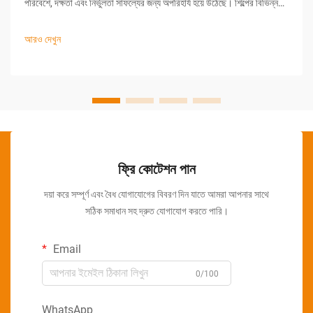
পরিবেশে, দক্ষতা এবং নির্ভুলতা সাফল্যের জন্য অপরিহার্য হয়ে উঠেছে। শিল্পের বিভিন্ন
ক্ষেত্রের কোম্পানিগুলি ক্রমাগতভাবে তাদের উৎপাদন প্রক্রিয়ায় অটোমেটিক কার্টনিং
মেশিনের দিকে ঝুঁকছে...
আরও দেখুন
ফ্রি কোটেশন পান
দয়া করে সম্পূর্ণ এবং বৈধ যোগাযোগের বিবরণ দিন যাতে আমরা আপনার সাথে
সঠিক সমাধান সহ দ্রুত যোগাযোগ করতে পারি।
Email
0/100
WhatsApp