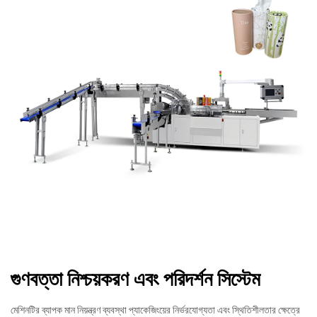
গুণবত্তা নিশ্চয়করণ এবং পরিদর্শন সিস্টেম
মেশিনটির ব্যাপক মান নিয়ন্ত্রণ ব্যবস্থা প্যাকেজিংয়ের নির্ভরযোগ্যতা এবং স্থিতিশীলতার ক্ষেত্রে