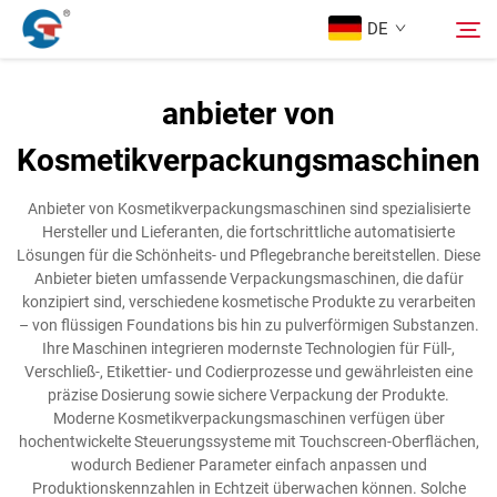
DE
anbieter von
Über Uns
Kosmetikverpackungsmaschinen
Suche
Produkte
Anbieter von Kosmetikverpackungsmaschinen sind spezialisierte
Hersteller und Lieferanten, die fortschrittliche automatisierte
Lösungen für die Schönheits- und Pflegebranche bereitstellen. Diese
Design-Fall
Anbieter bieten umfassende Verpackungsmaschinen, die dafür
konzipiert sind, verschiedene kosmetische Produkte zu verarbeiten
– von flüssigen Foundations bis hin zu pulverförmigen Substanzen.
Service
Ihre Maschinen integrieren modernste Technologien für Füll-,
Verschließ-, Etikettier- und Codierprozesse und gewährleisten eine
präzise Dosierung sowie sichere Verpackung der Produkte.
Neuigkeiten
Moderne Kosmetikverpackungsmaschinen verfügen über
hochentwickelte Steuerungssysteme mit Touchscreen-Oberflächen,
wodurch Bediener Parameter einfach anpassen und
Kontaktieren Sie uns
Produktionskennzahlen in Echtzeit überwachen können. Solche