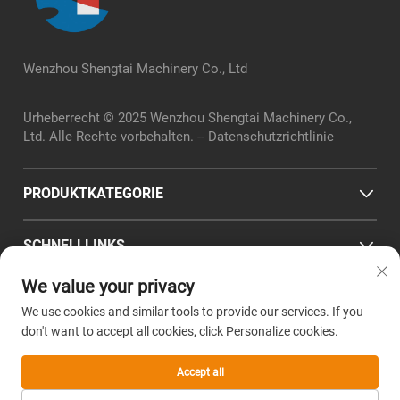
Wenzhou Shengtai Machinery Co., Ltd
Urheberrecht © 2025 Wenzhou Shengtai Machinery Co.,
Ltd. Alle Rechte vorbehalten. --
Datenschutzrichtlinie
PRODUKTKATEGORIE
SCHNELLLINKS
We value your privacy
KONTAKTINFORMATIONEN
We use cookies and similar tools to provide our services. If you
Office add : Nr. 2, Chuangye-Straße, Zhenglou-Standard-
don't want to accept all cookies, click Personalize cookies.
Werft-Park, Stadtbezirk Wanquan, Kreis Pingyang, Stadt
Wenzhou, Provinz Zhejiang
Accept all
E-Mail:
sales@wz-shengtai.com