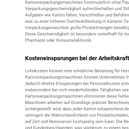
Kartonverpackungsmaschinen kontinuierlich ohne Pau
Verpackungsgeschwindigkeit aufrechterhalten und Stil
Aufgaben wie Karton falten, Verschließen und Befüllen 
was zu einer höheren Durchsatzleistung in kürzerer Zeit 
Verpackungsmaschine große Produktmengen bewältigen
Diese Geschwindigkeit ist besonders vorteilhaft für 
Pharmazie oder Konsumelektronik.
Kosteneinsparungen bei der Arbeitskraf
Lohnkosten können eine erhebliche Belastung für Herst
Kartonverpackungsmaschinen können Unternehmen ihre
dadurch direkte Einsparungen bei Personalkosten erziel
insbesondere bei sich wiederholenden Tätigkeiten wi
Kartonverpackungsmaschinen eliminieren diese Fehler
Maschinen arbeiten auf Grundlage präziser Berechnung
sichergestellt wird, dass jeder Karton entsprechend 
verringert die Wahrscheinlichkeit von Produktschäden
auf Zeit und Ressourcen kostspielig sein kann. Die R
und Kundenbeschwerden, was wiederum zu einem bess