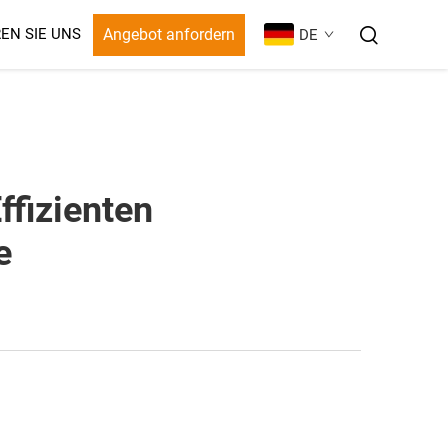
Angebot anfordern
EN SIE UNS
DE
ffizienten
e