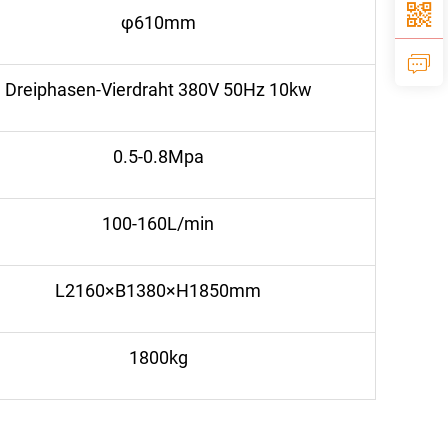
φ610mm
Dreiphasen-Vierdraht 380V 50Hz 10kw
0.5-0.8Mpa
100-160L/min
L2160×B1380×H1850mm
1800kg