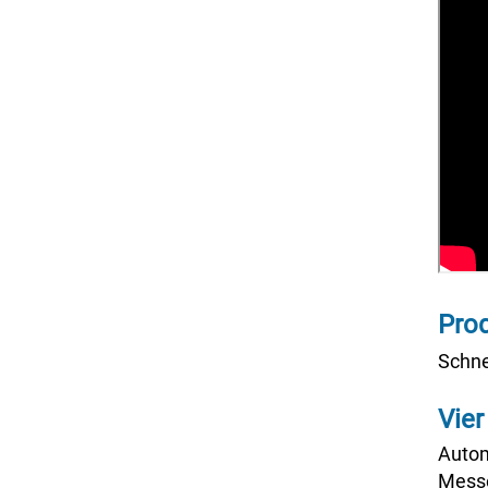
Pro
Schne
Vier
Autom
Messe