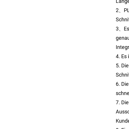
Länge
2、PLC
Schni
3、Es 
genau
Integr
4. Es 
5. Di
Schni
6. Di
schne
7. Di
Aussc
Kunde