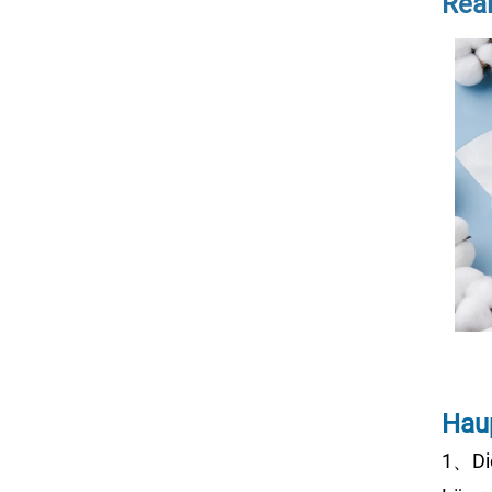
Real
Hau
1、Die