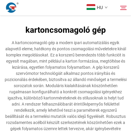
HU
kartoncsomagoló gép
Rólunk
Keresés
A kartoncsomagoló gép a modern ipari automatizálás egyik
alapvető eleme, hatékony és pontos csomagolási műveletekre kínál
Termékek
komplex megoldásokat. Ez a korszerű berendezés több funkciót is
egyesít magában, mint például a karton formázása, megtöltése és
lezárása, egyetlen folyamatos folyamatban. A gép korszerű
Tervezési Eset
szervómotor technológiát alkalmaz pontos irányítás és
pozicionálás érdekében, biztosítva az állandó minőséget a termelési
sorozatok során. Moduláris kialakításának köszönhetően
Szolgáltatás
rugalmasan konfigurálható a konkrét csomagolási igényekhez
igazítva, különböző kartonméreteknek és stílusoknak is helyt tud
adni. A rendszer felhasználóbarát érintőképernyős felülettel
Hírek
rendelkezik, amely lehetővé teszi a paraméterek egyszerű
beállítását és a termelési mutatók valós idejű figyelését. Robusztus
rozsdamentes acélból készült szerkezetének köszönhetően ezek a
Kapcsolat
gépek folyamatos üzemre lettek tervezve, akár igénybevételre