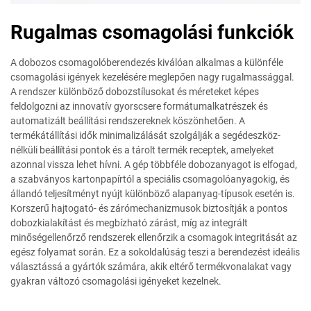
Rugalmas csomagolási funkciók
A dobozos csomagolóberendezés kiválóan alkalmas a különféle
csomagolási igények kezelésére meglepően nagy rugalmassággal.
A rendszer különböző dobozstílusokat és méreteket képes
feldolgozni az innovatív gyorscsere formátumalkatrészek és
automatizált beállítási rendszereknek köszönhetően. A
termékátállítási idők minimalizálását szolgálják a segédeszköz-
nélküli beállítási pontok és a tárolt termék receptek, amelyeket
azonnal vissza lehet hívni. A gép többféle dobozanyagot is elfogad,
a szabványos kartonpapírtól a speciális csomagolóanyagokig, és
állandó teljesítményt nyújt különböző alapanyag-típusok esetén is.
Korszerű hajtogató- és zárómechanizmusok biztosítják a pontos
dobozkialakítást és megbízható zárást, míg az integrált
minőségellenőrző rendszerek ellenőrzik a csomagok integritását az
egész folyamat során. Ez a sokoldalúság teszi a berendezést ideális
választássá a gyártók számára, akik eltérő termékvonalakat vagy
gyakran változó csomagolási igényeket kezelnek.