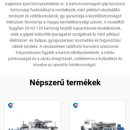
hajlamos ipari környezetekben is. A kartoncsomagoló gép korszerű
biztonsági funkciókkal is rendelkezik, mint például vészleállító
rendszer és védőburkolatok, így garantálja a kezelőbiztonságot
miközben fenntartja a magas termelékenységi szintet. A modelltől
függően 20-tól 120 kartonig terjedő kapacitással rendelkeznek,
ezek a gépek különféle iparágakat szolgálnak ki, mint például
élelmiszer- és italipar, gyógyszeripar, kozmetika és fogyasztási
cikkek területe. A rendszerben található korszerű szenzorok
folyamatosan figyelik a karton elhelyezkedését, a töltés
pontosságát és a zárás integritását, csökkentve a hulladékot és
növelve az operatív hatékonyságot.
Népszerű termékek