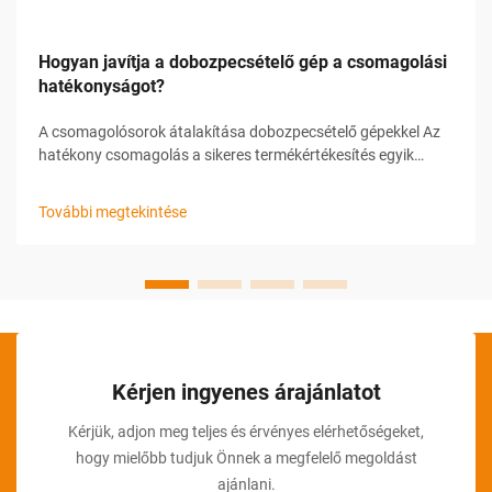
Hogyan javítja a dobozpecsételő gép a csomagolási
hatékonyságot?
A csomagolósorok átalakítása dobozpecsételő gépekkel Az
hatékony csomagolás a sikeres termékértékesítés egyik
alappillére. A rendelkezésre álló különféle eszközök közül a
dobozpecsételő gép kiemelkedő fontosságú komponensként
További megtekintése
szerepel a modern csomagolósorokban...
Kérjen ingyenes árajánlatot
Kérjük, adjon meg teljes és érvényes elérhetőségeket,
hogy mielőbb tudjuk Önnek a megfelelő megoldást
ajánlani.