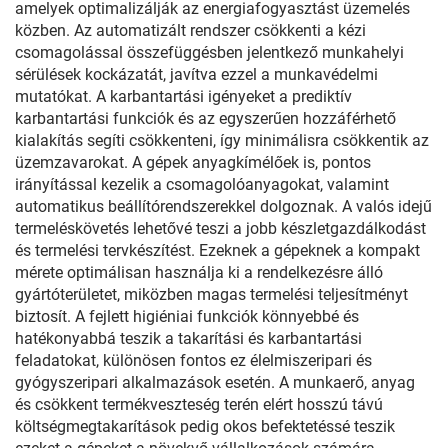
amelyek optimalizálják az energiafogyasztást üzemelés
közben. Az automatizált rendszer csökkenti a kézi
csomagolással összefüggésben jelentkező munkahelyi
sérülések kockázatát, javítva ezzel a munkavédelmi
mutatókat. A karbantartási igényeket a prediktív
karbantartási funkciók és az egyszerűen hozzáférhető
kialakítás segíti csökkenteni, így minimálisra csökkentik az
üzemzavarokat. A gépek anyagkímélőek is, pontos
irányítással kezelik a csomagolóanyagokat, valamint
automatikus beállítórendszerekkel dolgoznak. A valós idejű
termeléskövetés lehetővé teszi a jobb készletgazdálkodást
és termelési tervkészítést. Ezeknek a gépeknek a kompakt
mérete optimálisan használja ki a rendelkezésre álló
gyártóterületet, miközben magas termelési teljesítményt
biztosít. A fejlett higiéniai funkciók könnyebbé és
hatékonyabbá teszik a takarítási és karbantartási
feladatokat, különösen fontos ez élelmiszeripari és
gyógyszeripari alkalmazások esetén. A munkaerő, anyag
és csökkent termékveszteség terén elért hosszú távú
költségmegtakarítások pedig okos befektetéssé teszik