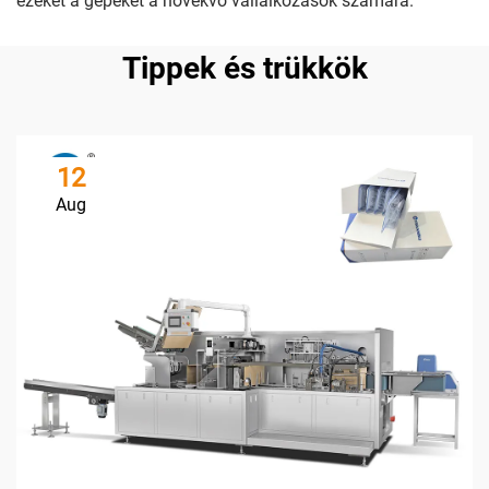
ezeket a gépeket a növekvő vállalkozások számára.
Tippek és trükkök
12
Aug