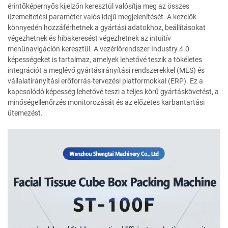
érintőképernyős kijelzőn keresztül valósítja meg az összes
üzemeltetési paraméter valós idejű megjelenítését. A kezelők
könnyedén hozzáférhetnek a gyártási adatokhoz, beállításokat
végezhetnek és hibakeresést végezhetnek az intuitív
menünavigáción keresztül. A vezérlőrendszer Industry 4.0
képességeket is tartalmaz, amelyek lehetővé teszik a tökéletes
integrációt a meglévő gyártásirányítási rendszerekkel (MES) és
vállalatirányítási erőforrás-tervezési platformokkal (ERP). Ez a
kapcsolódó képesség lehetővé teszi a teljes körű gyártáskövetést, a
minőségellenőrzés monitorozását és az előzetes karbantartási
ütemezést.