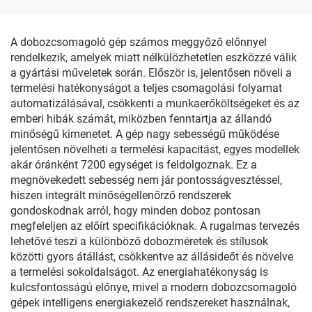
A dobozcsomagoló gép számos meggyőző előnnyel
rendelkezik, amelyek miatt nélkülözhetetlen eszközzé válik
a gyártási műveletek során. Először is, jelentősen növeli a
termelési hatékonyságot a teljes csomagolási folyamat
automatizálásával, csökkenti a munkaerőköltségeket és az
emberi hibák számát, miközben fenntartja az állandó
minőségű kimenetet. A gép nagy sebességű működése
jelentősen növelheti a termelési kapacitást, egyes modellek
akár óránként 7200 egységet is feldolgoznak. Ez a
megnövekedett sebesség nem jár pontosságvesztéssel,
hiszen integrált minőségellenőrző rendszerek
gondoskodnak arról, hogy minden doboz pontosan
megfeleljen az előírt specifikációknak. A rugalmas tervezés
lehetővé teszi a különböző dobozméretek és stílusok
közötti gyors átállást, csökkentve az állásideőt és növelve
a termelési sokoldalságot. Az energiahatékonyság is
kulcsfontosságú előnye, mivel a modern dobozcsomagoló
gépek intelligens energiakezelő rendszereket használnak,