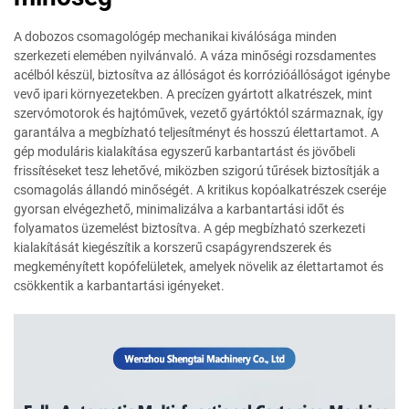
A dobozos csomagológép mechanikai kiválósága minden
szerkezeti elemében nyilvánvaló. A váza minőségi rozsdamentes
acélból készül, biztosítva az állóságot és korrózióállóságot igénybe
vevő ipari környezetekben. A precízen gyártott alkatrészek, mint
szervómotorok és hajtóművek, vezető gyártóktól származnak, így
garantálva a megbízható teljesítményt és hosszú élettartamot. A
gép moduláris kialakítása egyszerű karbantartást és jövőbeli
frissítéseket tesz lehetővé, miközben szigorú tűrések biztosítják a
csomagolás állandó minőségét. A kritikus kopóalkatrészek cseréje
gyorsan elvégezhető, minimalizálva a karbantartási időt és
folyamatos üzemelést biztosítva. A gép megbízható szerkezeti
kialakítását kiegészítik a korszerű csapágyrendszerek és
megkeményített kopófelületek, amelyek növelik az élettartamot és
csökkentik a karbantartási igényeket.