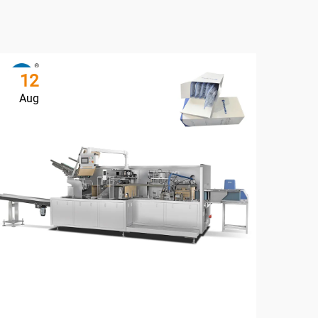
12
1
Aug
Au