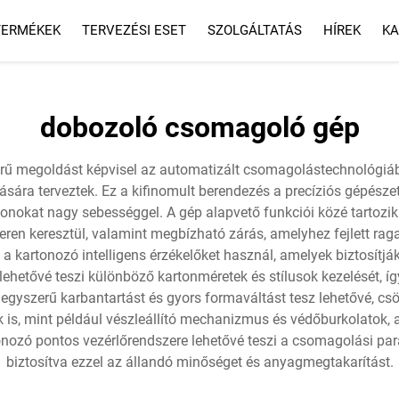
TERMÉKEK
TERVEZÉSI ESET
SZOLGÁLTATÁS
HÍREK
KA
SZOLGÁLTATÁS
GYIK
dobozoló csomagoló gép
ű megoldást képvisel az automatizált csomagolástechnológiáb
sára terveztek. Ez a kifinomult berendezés a precíziós gépészet
artonokat nagy sebességgel. A gép alapvető funkciói közé tartozi
zeren keresztül, valamint megbízható zárás, amelyhez fejlett ra
 kartonozó intelligens érzékelőket használ, amelyek biztosítjá
lehetővé teszi különböző kartonméretek és stílusok kezelését, íg
yszerű karbantartást és gyors formaváltást tesz lehetővé, csök
 is, mint például vészleállító mechanizmus és védőburkolatok,
tonozó pontos vezérlőrendszere lehetővé teszi a csomagolási par
biztosítva ezzel az állandó minőséget és anyagmegtakarítást.