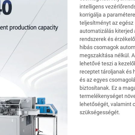
intelligens vezérlőrend
korrigálja a paramétere
teljesítményt az egész
automatizálás kiterjed 
rendszerek és érzékelő
hibás csomagok automat
megszakítása nélkül. A
lehetővé teszi a kezel
receptet tároljanak és 
és az egyes csomagolá
biztosítanak. Ez a mag
termelékenységet növe
lehetőségét, valamint 
szükségességét.