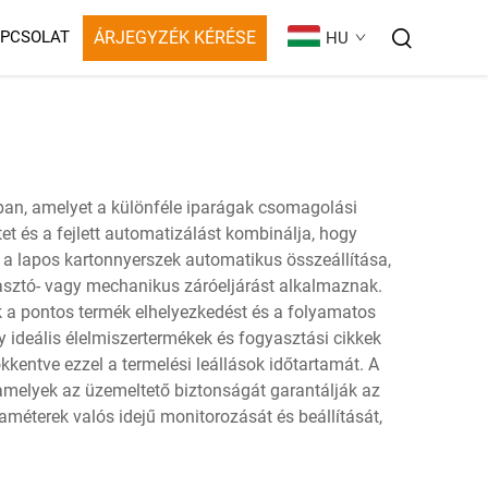
ÁRJEGYZÉK KÉRÉSE
PCSOLAT
HU
an, amelyet a különféle iparágak csomagolási
et és a fejlett automatizálást kombinálja, hogy
k a lapos kartonnyerszek automatikus összeállítása,
gasztó- vagy mechanikus záróeljárást alkalmaznak.
k a pontos termék elhelyezkedést és a folyamatos
y ideális élelmiszertermékek és fogyasztási cikkek
kentve ezzel a termelési leállások időtartamát. A
 amelyek az üzemeltető biztonságát garantálják az
améterek valós idejű monitorozását és beállítását,