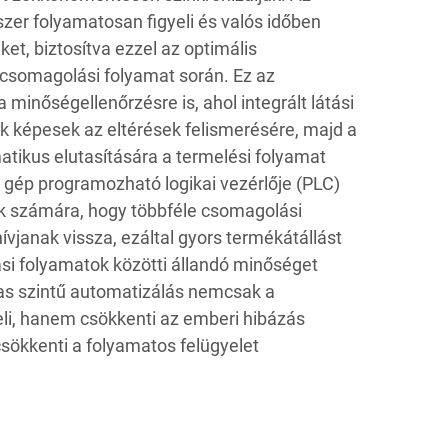
szer folyamatosan figyeli és valós időben
ket, biztosítva ezzel az optimális
 csomagolási folyamat során. Ez az
a minőségellenőrzésre is, ahol integrált látási
k képesek az eltérések felismerésére, majd a
ikus elutasítására a termelési folyamat
 gép programozható logikai vezérlője (PLC)
ők számára, hogy többféle csomagolási
hívjanak vissza, ezáltal gyors termékátállást
si folyamatok közötti állandó minőséget
as szintű automatizálás nemcsak a
li, hanem csökkenti az emberi hibázás
csökkenti a folyamatos felügyelet