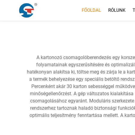
FŐOLDAL
RÓLUNK
A kartonozó csomagolóberendezés egy korszer
folyamatainak egyszerűsítésére és optimalizálá
hatékonyan alakítsa ki, töltse meg és zárja le a k
a termék behelyezése egy speciális betöltő rends
Percenként akár 30 karton sebességgel működve a
minőségellenőrzést. A gép változatos kialakítása 
csomagolásához egyaránt. Moduláris szerkezete eg
rendszerhez tartoznak haladó biztonsági funkciók
optimális teljesítmény fenntartása mellett. A kar