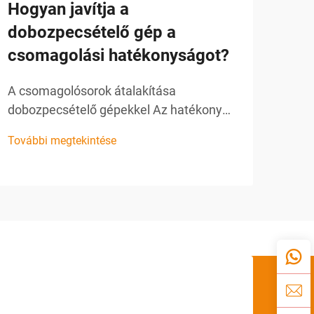
Hogyan javítja a
Mié
dobozpecsételő gép a
a m
csomagolási hatékonyságot?
cs
be
A csomagolósorok átalakítása
dobozpecsételő gépekkel Az hatékony
Az a
csomagolás a sikeres termékértékesítés
haté
További megtekintése
egyik alappillére. A rendelkezésre álló
csom
Tová
különféle eszközök közül a
amel
dobozpecsételő gép kiemelkedő
csom
fontosságú komponensként szerepel a
meg
modern csomagolósorokban...
képv
elég
szer
csom