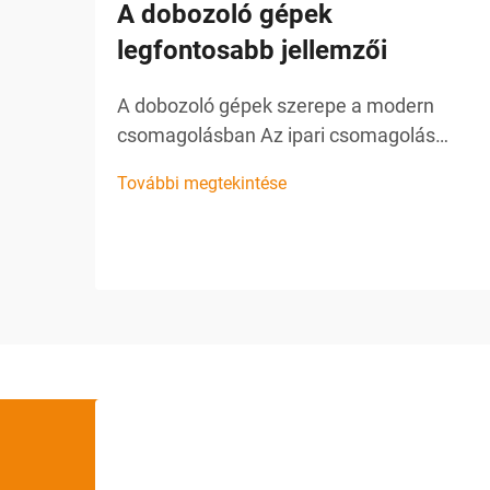
A dobozoló gépek
legfontosabb jellemzői
A dobozoló gépek szerepe a modern
csomagolásban Az ipari csomagolás
világában az automatizálás
További megtekintése
forradalmasító tényező, amely
újraformálja, hogy a gyártók hogyan
kezelik az energiahatékonyságot,
pontosságot és a kimeneti sebességet.
Ezek közül az újítások közül a
palackdobozoló gép...