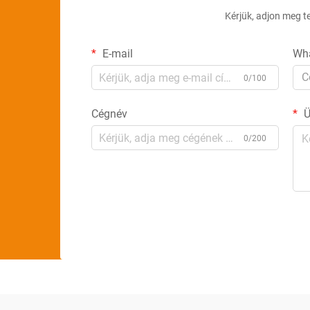
Kérjük, adjon meg t
E-mail
Wh
C
0/100
Cégnév
Ü
0/200