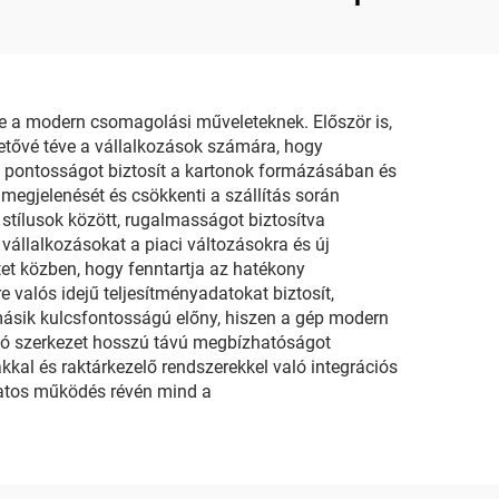
on
 a modern csomagolási műveleteknek. Először is,
etővé téve a vállalkozások számára, hogy
ó pontosságot biztosít a kartonok formázásában és
egjelenését és csökkenti a szállítás során
 stílusok között, rugalmasságot biztosítva
állalkozásokat a piaci változásokra és új
et közben, hogy fenntartja az hatékony
e valós idejű teljesítményadatokat biztosít,
másik kulcsfontosságú előny, hiszen a gép modern
ató szerkezet hosszú távú megbízhatóságot
kkal és raktárkezelő rendszerekkel való integrációs
matos működés révén mind a