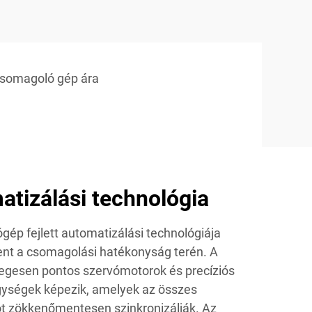
somagoló gép ára
matizálási technológia
ép fejlett automatizálási technológiája
elent a csomagolási hatékonyság terén. A
legesen pontos szervómotorok és precíziós
ységek képezik, amelyek az összes
t zökkenőmentesen szinkronizálják. Az