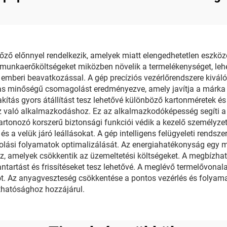
oboz Záró Gép
Termelési Sor
 előnnyel rendelkezik, amelyek miatt elengedhetetlen eszköze
 munkaerőköltségeket miközben növelik a termelékenységet, leh
 emberi beavatkozással. A gép precíziós vezérlőrendszere kivál
s minőségű csomagolást eredményezve, amely javítja a márka m
kítás gyors átállítást tesz lehetővé különböző kartonméretek és
való alkalmazkodáshoz. Ez az alkalmazkodóképesség segíti a v
rtonozó korszerű biztonsági funkciói védik a kezelő személyzet
 a velük járó leállásokat. A gép intelligens felügyeleti rendszer
golási folyamatok optimalizálását. Az energiahatékonyság egy 
maz, amelyek csökkentik az üzemeltetési költségeket. A megbízh
ntartást és frissítéseket tesz lehetővé. A meglévő termelővonala
t. Az anyagveszteség csökkentése a pontos vezérlés és folya
thatósághoz hozzájárul.