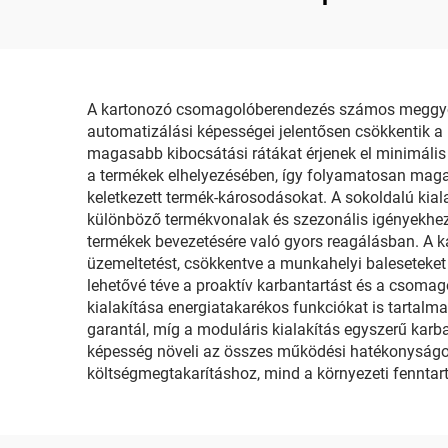
D
A kartonozó csomagolóberendezés számos meggyőző
automatizálási képességei jelentősen csökkentik a
magasabb kibocsátási rátákat érjenek el minimális
a termékek elhelyezésében, így folyamatosan maga
keletkezett termék-károsodásokat. A sokoldalú kiala
különböző termékvonalak és szezonális igényekhez 
termékek bevezetésére való gyors reagálásban. A ka
üzemeltetést, csökkentve a munkahelyi baleseteket és
lehetővé téve a proaktív karbantartást és a csoma
kialakítása energiatakarékos funkciókat is tartal
garantál, míg a moduláris kialakítás egyszerű karba
képesség növeli az összes működési hatékonyságo
költségmegtakarításhoz, mind a környezeti fenntar