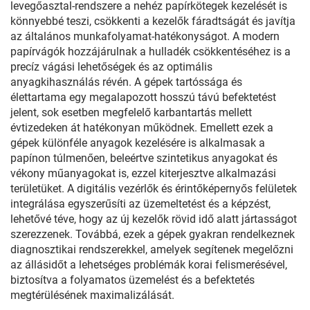
levegőasztal-rendszere a nehéz papírkötegek kezelését is
könnyebbé teszi, csökkenti a kezelők fáradtságát és javítja
az általános munkafolyamat-hatékonyságot. A modern
papírvágók hozzájárulnak a hulladék csökkentéséhez is a
precíz vágási lehetőségek és az optimális
anyagkihasználás révén. A gépek tartóssága és
élettartama egy megalapozott hosszú távú befektetést
jelent, sok esetben megfelelő karbantartás mellett
évtizedeken át hatékonyan működnek. Emellett ezek a
gépek különféle anyagok kezelésére is alkalmasak a
papínon túlmenően, beleértve szintetikus anyagokat és
vékony műanyagokat is, ezzel kiterjesztve alkalmazási
területüket. A digitális vezérlők és érintőképernyős felületek
integrálása egyszerűsíti az üzemeltetést és a képzést,
lehetővé téve, hogy az új kezelők rövid idő alatt jártasságot
szerezzenek. Továbbá, ezek a gépek gyakran rendelkeznek
diagnosztikai rendszerekkel, amelyek segítenek megelőzni
az állásidőt a lehetséges problémák korai felismerésével,
biztosítva a folyamatos üzemelést és a befektetés
megtérülésének maximalizálását.