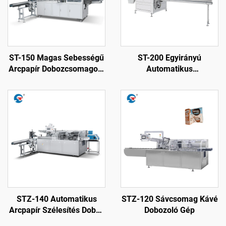
ST-150 Magas Sebességű
ST-200 Egyirányú
Arcpapír Dobozcsomagoló
Automatikus
Gép
Sporcsomagoló Papír
Vágó Gép
STZ-140 Automatikus
STZ-120 Sávcsomag Kávé
Arcpapír Szélesítés Doboz
Dobozoló Gép
Záró Gép