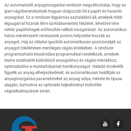
Az automatizált anyagmozgatási rendszer megváltoztatja, hogy az
ipari vágóberendezések hogyan dolgozzák fel a papírt és hasonló
anyagokat. Ez a rendszer légpárnás asztalakból áll, amelyek több
légsugárral hoznak létre súrlódásmentes felületet, lehetővé téve
nehéz papírkötegek erőfeszítés nélküli mozgatását. Az automatikus
hátsó méretvezető rendszerek pontos helyzetbe hozzák az
anyagot, míg az oldalsó igazítók automatikusan pozicionálják az
anyagot tökéletesen merőleges vágás érdekében. A rendszer
programozható kisodródási programokkal rendelkezik, amelyek
testre szabhatók különböző anyagokhoz és vágási mintákhoz,
optimalizálva a munkafolyamat-hatékonyságot. Haladó érzékelők
figyelik az anyag elhelyezkedését, és automatikusan beállítják az
anyagmozgatási paramétereket az anyag súlya, mérete és típusa
alapján, biztosítva az optimális teljesítményt különféle
vágóalkalmazások során.