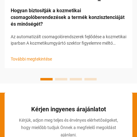
Hogyan biztosítják a kozmetikai
csomagolóberendezések a termék konzisztenciáját
és minőségét?
Az automatizált csomagolórendszerek fejlődése a kozmetikai
iparban A kozmetikumgyártó szektor figyelemre méltó
átalakuláson ment keresztül a kozmetikai
csomagolóberendezések bevezetésével. Ezek a kifinomult
További megtekintése
rendszerek forradalmasították...
Kérjen ingyenes árajánlatot
Kérjük, adjon meg teljes és érvényes elérhetőségeket,
hogy mielőbb tudjuk Önnek a megfelelő megoldást
ajánlani.