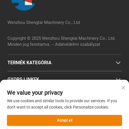
Wenzhou Shengtai Machinery Co., Ltd
Copyright © 2025 Wenzhou Shengtai Machinery Co., Ltd.
Minden jog fenntartva. --
Adatvédelmi szabályzat
TERMÉK KATEGÓRIA
GYORS LINKEK
We value your privacy
KAPCSOLATI INFORMÁCIÓ
We use cookies and similar tools to provide our services. If you
Office add : Zhejiang prowincia, Wenzhou város, Pingyang
don't want to accept all cookies, click Personalize cookies.
megye, Wanquan település, Zhenglou szabványos gyárpark,
Chuangye út 2. szám
Accept all
E-mail:
sales@wz-shengtai.com