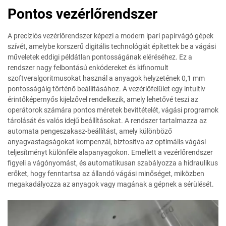
Pontos vezérlőrendszer
A precíziós vezérlőrendszer képezi a modern ipari papírvágó gépek
szívét, amelybe korszerű digitális technológiát építettek be a vágási
műveletek eddigi példátlan pontosságának eléréséhez. Ez a
rendszer nagy felbontású enkódereket és kifinomult
szoftveralgoritmusokat használ a anyagok helyzetének 0,1 mm
pontosságáig történő beállításához. A vezérlőfelület egy intuitív
érintőképernyős kijelzővel rendelkezik, amely lehetővé teszi az
operátorok számára pontos méretek bevittételét, vágási programok
tárolását és valós idejű beállításokat. A rendszer tartalmazza az
automata pengeszakasz-beállítást, amely különböző
anyagvastagságokat kompenzál, biztosítva az optimális vágási
teljesítményt különféle alapanyagokon. Emellett a vezérlőrendszer
figyeli a vágónyomást, és automatikusan szabályozza a hidraulikus
erőket, hogy fenntartsa az állandó vágási minőséget, miközben
megakadályozza az anyagok vagy magának a gépnek a sérülését.