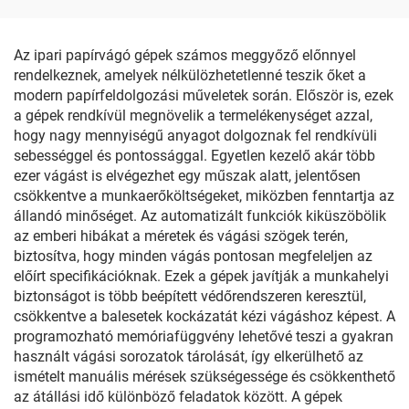
Az ipari papírvágó gépek számos meggyőző előnnyel
rendelkeznek, amelyek nélkülözhetetlenné teszik őket a
modern papírfeldolgozási műveletek során. Először is, ezek
a gépek rendkívül megnövelik a termelékenységet azzal,
hogy nagy mennyiségű anyagot dolgoznak fel rendkívüli
sebességgel és pontossággal. Egyetlen kezelő akár több
ezer vágást is elvégezhet egy műszak alatt, jelentősen
csökkentve a munkaerőköltségeket, miközben fenntartja az
állandó minőséget. Az automatizált funkciók kiküszöbölik
az emberi hibákat a méretek és vágási szögek terén,
biztosítva, hogy minden vágás pontosan megfeleljen az
előírt specifikációknak. Ezek a gépek javítják a munkahelyi
biztonságot is több beépített védőrendszeren keresztül,
csökkentve a balesetek kockázatát kézi vágáshoz képest. A
programozható memóriafüggvény lehetővé teszi a gyakran
használt vágási sorozatok tárolását, így elkerülhető az
ismételt manuális mérések szükségessége és csökkenthető
az átállási idő különböző feladatok között. A gépek