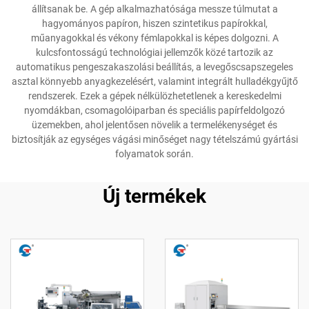
állítsanak be. A gép alkalmazhatósága messze túlmutat a
hagyományos papíron, hiszen szintetikus papírokkal,
műanyagokkal és vékony fémlapokkal is képes dolgozni. A
kulcsfontosságú technológiai jellemzők közé tartozik az
automatikus pengeszakaszolási beállítás, a levegőscsapszegeles
asztal könnyebb anyagkezelésért, valamint integrált hulladékgyűjtő
rendszerek. Ezek a gépek nélkülözhetetlenek a kereskedelmi
nyomdákban, csomagolóiparban és speciális papírfeldolgozó
üzemekben, ahol jelentősen növelik a termelékenységet és
biztosítják az egységes vágási minőséget nagy tételszámú gyártási
folyamatok során.
Új termékek