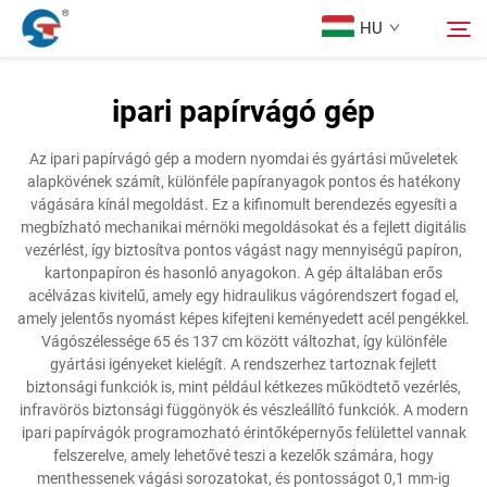
HU
ipari papírvágó gép
Rólunk
Keresés
Az ipari papírvágó gép a modern nyomdai és gyártási műveletek
alapkövének számít, különféle papíranyagok pontos és hatékony
Termékek
vágására kínál megoldást. Ez a kifinomult berendezés egyesíti a
megbízható mechanikai mérnöki megoldásokat és a fejlett digitális
vezérlést, így biztosítva pontos vágást nagy mennyiségű papíron,
Tervezési Eset
kartonpapíron és hasonló anyagokon. A gép általában erős
acélvázas kivitelű, amely egy hidraulikus vágórendszert fogad el,
amely jelentős nyomást képes kifejteni keményedett acél pengékkel.
Szolgáltatás
Vágószélessége 65 és 137 cm között változhat, így különféle
gyártási igényeket kielégít. A rendszerhez tartoznak fejlett
biztonsági funkciók is, mint például kétkezes működtető vezérlés,
Hírek
infravörös biztonsági függönyök és vészleállító funkciók. A modern
ipari papírvágók programozható érintőképernyős felülettel vannak
felszerelve, amely lehetővé teszi a kezelők számára, hogy
Kapcsolat
menthessenek vágási sorozatokat, és pontosságot 0,1 mm-ig