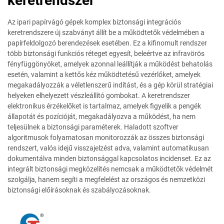
keretrendszer
Az ipari papírvágó gépek komplex biztonsági integrációs
keretrendszere új szabványt állít be a működtetők védelmében a
papírfeldolgozó berendezések esetében. Ez a kifinomult rendszer
több biztonsági funkciós réteget egyesít, beleértve az infravörös
fényfüggönyöket, amelyek azonnal leállítják a működést behatolás
esetén, valamint a kettős kéz működtetésű vezérlőket, amelyek
megakadályozzák a véletlenszerű indítást, és a gép körül stratégiai
helyeken elhelyezett vészleállító gombokat. A keretrendszer
elektronikus érzékelőket is tartalmaz, amelyek figyelik a pengék
állapotát és pozícióját, megakadályozva a működést, ha nem
teljesülnek a biztonsági paraméterek. Haladott szoftver
algoritmusok folyamatosan monitorozzák az összes biztonsági
rendszert, valós idejű visszajelzést adva, valamint automatikusan
dokumentálva minden biztonsággal kapcsolatos incidenset. Ez az
integrált biztonsági megközelítés nemcsak a működtetők védelmét
szolgálja, hanem segíti a megfelelést az országos és nemzetközi
biztonsági előírásoknak és szabályozásoknak.