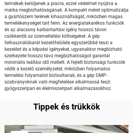
termékek kerüljenek a piacra, ezzel védelmet nyújtva a
márka megbízhatóságának. A kompakt méret optimalizálja
a gyártóüzem terének kihasználtságát, miközben magas
termelékenységet tart fenn. Az energiatakarékos funkciók
és az alacsony karbantartási igény hosszú távon
csökkentik az üzemeltetési költségeket. A gép
felhasználóbarát kezelőfelülete egyszerűbbé teszi a
kezelést és a képzési igényeket, ugyanakkor megbízható
szerkezete hosszú távú megbízhatóságot garantál
minimális leállási idő mellett. A fejlett biztonsági funkciók
védik a kezelő személyzetet, miközben folyamatos
termelési folyamatot biztosítanak, és a gép GMP-
szabványoknak való megfelelése alkalmassá teszi
gyógyszeripari és élelmiszeripari alkalmazásokhoz.
Tippek és trükkök