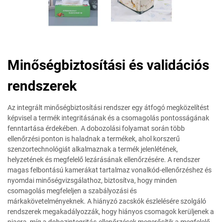
Minőségbiztosítási és validációs
rendszerek
Az integrált minőségbiztosítási rendszer egy átfogó megközelítést
képvisel a termék integritásának és a csomagolás pontosságának
fenntartása érdekében. A dobozolási folyamat során több
ellenőrzési ponton is haladnak a termékek, ahol korszerű
szenzortechnológiát alkalmaznak a termék jelenlétének,
helyzetének és megfelelő lezárásának ellenőrzésére. A rendszer
magas felbontású kamerákat tartalmaz vonalkód-ellenőrzéshez és
nyomdai minőségvizsgálathoz, biztosítva, hogy minden
csomagolás megfeleljen a szabályozási és
márkakövetelményeknek. A hiányzó zacskók észlelésére szolgáló
rendszerek megakadályozzák, hogy hiányos csomagok kerüljenek a
piacra, míg a dobozintegritás-ellenőrzések megerősítik a megfelelő