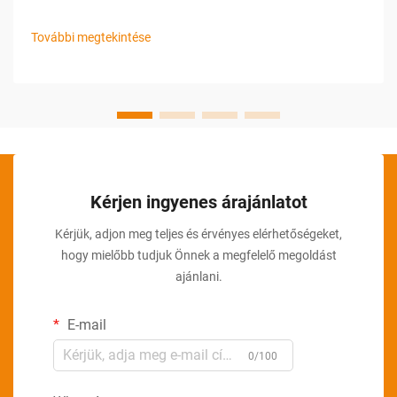
műveletek hatékonysága, sebessége és megbízhatósága
elengedhetetlen a sikerhez. A dobozpecsételő gép egyre
További megtekintése
inkább elengedhetetlen megoldásként tűnik fel...
Kérjen ingyenes árajánlatot
Kérjük, adjon meg teljes és érvényes elérhetőségeket,
hogy mielőbb tudjuk Önnek a megfelelő megoldást
ajánlani.
E-mail
0/100