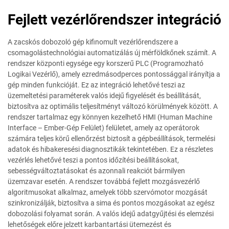
Fejlett vezérlőrendszer integráció
A zacskós dobozoló gép kifinomult vezérlőrendszere a
csomagolástechnológiai automatizálás új mérföldkőnek számít. A
rendszer központi egysége egy korszerű PLC (Programozható
Logikai Vezérlő), amely ezredmásodperces pontossággal irányítja a
gép minden funkcióját. Ez az integráció lehetővé teszi az
üzemeltetési paraméterek valós idejű figyelését és beállítását,
biztosítva az optimális teljesítményt változó körülmények között. A
rendszer tartalmaz egy könnyen kezelhető HMI (Human Machine
Interface – Ember-Gép Felület) felületet, amely az operátorok
számára teljes körű ellenőrzést biztosít a gépbeállítások, termelési
adatok és hibakeresési diagnosztikák tekintetében. Ez a részletes
vezérlés lehetővé teszi a pontos időzítési beállításokat,
sebességváltoztatásokat és azonnali reakciót bármilyen
üzemzavar esetén. A rendszer továbbá fejlett mozgásvezérlő
algoritmusokat alkalmaz, amelyek több szervómotor mozgását
szinkronizálják, biztosítva a sima és pontos mozgásokat az egész
dobozolási folyamat során. A valós idejű adatgyűjtési és elemzési
lehetőségek előre jelzett karbantartási ütemezést és