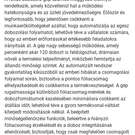
rendelkezik, amely közvetlenül hat a működési
hatékonyságra és az üzleti jövedelmezőségre. Először és
legfontosabb, hogy jelentősen csökkenti a
munkaerőköltségeket azáltal, hogy automatizálja az egész
dobozolási folyamatot, lehetővé téve a vállalatok számára,
hogy az emberi erőforrásokat értékesebb feladatokra
irányítsák át. A gép nagy sebességű működése, amely
percenként akár 120 dobozt is feldolgozhat, drámaian
növeli a termelési teljesítményt, miközben fenntartja az
állandó minőségi szintet. Az automatizált rendszer
gyakorlatilag kiküszöböli az emberi hibákat a csomagolási
folyamat során, biztosítva a pontos fóliacsomag
elhelyezkedését és csökkentve a termékveszteséget. A gép
rugalmassága különböző fóliacsomag-méretek és
dobozformátumok kezelésében minimálisra csökkenti az
átállási időt, lehetővé téve a gyors termékvonal-váltást
kiterjedt módosítások nélkül. A beépített
minőségellenőrzési funkciók, beleértve a hiányzó
fóliacsomag érzékelését és a doboz integritásának
ellenőrzését, biztosítják, hogy csak megfelelően csomagolt