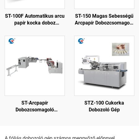
ST-100F Automatikus arcu
ST-150 Magas Sebességű
papír kocka doboz
Arcpapír Dobozcsomagoló
csomagoló gép
Gép
ST-Arcpapír
STZ-100 Cukorka
Dobozcsomagoló
Dobozoló Gép
Termelési Soron
A fóliás dobozoló gép számos meggyőző előnnyel