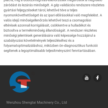
záródást és lezárás minőségét. A gép validációs rendszere részletes
gyártási feljegyzéseket tárol, lehetővé téve a teljes
nyomonkövethetőséget és az ipari előírásokkal való megfelelést. A
valós idejű minőségellenőrzés lehetővé teszi a csomagolási
eltérések azonnali korrigálását, csökkentve a hulladékot és
biztosítva a termékminőség állandóságát. A rendszer részletes
minőségi jelentések generálására való képessége hozzájárul a
szabályozási követelmények teljesüléséhez és a
folyamatoptimalizáláshoz, miközben ön-diagnosztikus funkciói
segítenek a legoptimálisabb teljesítményszint fenntartásában.
Wenzhou Shengtai Machinery Co., Ltd