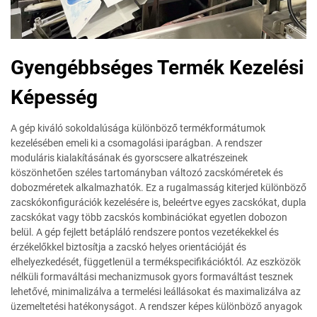
Gyengébbséges Termék Kezelési
Képesség
A gép kiváló sokoldalúsága különböző termékformátumok
kezelésében emeli ki a csomagolási iparágban. A rendszer
moduláris kialakításának és gyorscsere alkatrészeinek
köszönhetően széles tartományban változó zacskóméretek és
dobozméretek alkalmazhatók. Ez a rugalmasság kiterjed különböző
zacskókonfigurációk kezelésére is, beleértve egyes zacskókat, dupla
zacskókat vagy több zacskós kombinációkat egyetlen dobozon
belül. A gép fejlett betápláló rendszere pontos vezetékekkel és
érzékelőkkel biztosítja a zacskó helyes orientációját és
elhelyezkedését, függetlenül a termékspecifikációktól. Az eszközök
nélküli formaváltási mechanizmusok gyors formaváltást tesznek
lehetővé, minimalizálva a termelési leállásokat és maximalizálva az
üzemeltetési hatékonyságot. A rendszer képes különböző anyagok