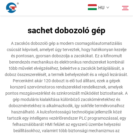
HU
sachet dobozoló gép
Rólunk
Keresés
A zacskós dobozoló gép a modern csomagolóautomatizálás
csúcsát képviseli, amelyet úgy terveztek, hogy hatékonyan kezelje
Termékek
és pontosan, gyorsan dobozolja a zacskókat. Ez a kifinomult
berendezés mechanikus és elektronikus rendszereket kombinál
több művelet elvégzéséhez, beleértve a zacskók betáplálását, a
Tervezési Eset
doboz összeszerelését, a termék behelyezését és a végső lezárását.
Percenként akár 120 dobozt is elő tud állítani, ezek a gépek
korszerű szervómotoros rendszerekkel rendelkeznek, amelyek
Szolgáltatás
pontos mozgásvezérlést és szinkronizált működést biztosítanak. A
gép moduláris kialakítása különböző zacskóméretekhez és
dobozméretekhez is alkalmazkodik, így sokféle termékvonalhoz
Hírek
használható. A kulcsfontosságú technológiai jellemzők közé
tartozik egy intelligens vezérlőrendszer PLC programozással, egy
felhasználóbarát HMI felület az egyszerű üzembe helyezési
Kapcsolat
beállításokhoz, valamint több biztonsági mechanizmus az