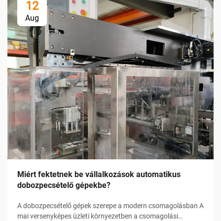
12
Aug
Miért fektetnek be vállalkozások automatikus
dobozpecsételő gépekbe?
A dobozpecsételő gépek szerepe a modern csomagolásban A
mai versenyképes üzleti környezetben a csomagolási