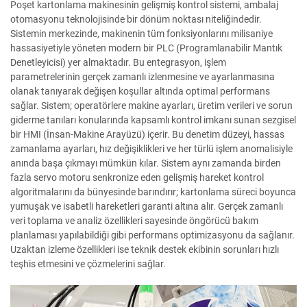
Poşet kartonlama makinesinin gelişmiş kontrol sistemi, ambalaj
otomasyonu teknolojisinde bir dönüm noktası niteliğindedir.
Sistemin merkezinde, makinenin tüm fonksiyonlarını milisaniye
hassasiyetiyle yöneten modern bir PLC (Programlanabilir Mantık
Denetleyicisi) yer almaktadır. Bu entegrasyon, işlem
parametrelerinin gerçek zamanlı izlenmesine ve ayarlanmasına
olanak tanıyarak değişen koşullar altında optimal performans
sağlar. Sistem; operatörlere makine ayarları, üretim verileri ve sorun
giderme tanıları konularında kapsamlı kontrol imkanı sunan sezgisel
bir HMI (İnsan-Makine Arayüzü) içerir. Bu denetim düzeyi, hassas
zamanlama ayarları, hız değişiklikleri ve her türlü işlem anomalisiyle
anında başa çıkmayı mümkün kılar. Sistem aynı zamanda birden
fazla servo motoru senkronize eden gelişmiş hareket kontrol
algoritmalarını da bünyesinde barındırır; kartonlama süreci boyunca
yumuşak ve isabetli hareketleri garanti altına alır. Gerçek zamanlı
veri toplama ve analiz özellikleri sayesinde öngörücü bakım
planlaması yapılabildiği gibi performans optimizasyonu da sağlanır.
Uzaktan izleme özellikleri ise teknik destek ekibinin sorunları hızlı
teşhis etmesini ve çözmelerini sağlar.