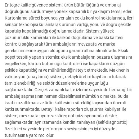
Entegre kalite güvence sistemi, ürün bütünlüğünü ve ambalaj
doğruluğunu sürdürmeye yönelik kapsamlı bir yaklaşım temsil eder.
Kartonlama süreci boyunca yer alan çoklu kontrol noktalarında, ileri
sensör teknolojisi kullanılarak ürünün varlığı, yönü ve doğru şekilde
kapatılıp kapatılmadığı doğrulanmaktadır. Sistem; yüksek
çözünürlüklü kameraları ile barkod doğrulama ve baskı kalitesi
kontrolü sağlayarak tüm ambalajların mevzuata ve marka
gereksinimlerine uygun olduğunu garanti altına almaktadır. Eksik
poşet tespiti yapan sistemler, eksik ambalajların pazara ulaşmasını
engellerken, karton bütünlüğü kontrolleri ise kapakların düzgün
şekilde kapatıldığını ve mühürlendiğini teyit etmektedir. Makinenin
validasyon (onaylama) sistemi, detaylı üretim kayıtlarını tutarak
tam izlenebilirliği ve sektör düzenlemelerine uygunluğu
sağlamaktadır. Gerçek zamanlı kalite izleme sayesinde herhangi bir
ambalaj sapmasının hemen düzeltilmesi mümkün olmakta, bu da
israfın azaltılması ve ürün kalitesinin sürekliliği açısından önemli
katkı sunmaktadır. Detaylı kalite raporları oluşturma kabiliyeti ile
sistem, mevzuata uyum ve süreç optimizasyonunda destek
sağlamaktadır; aynı zamanda kendini tanılayan (self-diagnostic)
özellikleri sayesinde performans seviyesinin en iyi düzeyde
tutulmasına yardımcı olur.