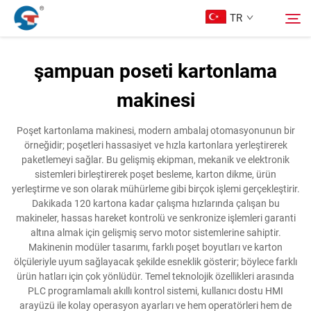
TR
şampuan poseti kartonlama
Hakkımızda
makinesi
Arama
Ürünler
Poşet kartonlama makinesi, modern ambalaj otomasyonunun bir
örneğidir; poşetleri hassasiyet ve hızla kartonlara yerleştirerek
paketlemeyi sağlar. Bu gelişmiş ekipman, mekanik ve elektronik
Tasarım Örnekleri
sistemleri birleştirerek poşet besleme, karton dikme, ürün
yerleştirme ve son olarak mühürleme gibi birçok işlemi gerçekleştirir.
Dakikada 120 kartona kadar çalışma hızlarında çalışan bu
Hizmet
makineler, hassas hareket kontrolü ve senkronize işlemleri garanti
altına almak için gelişmiş servo motor sistemlerine sahiptir.
Makinenin modüler tasarımı, farklı poşet boyutları ve karton
Haberler
ölçüleriyle uyum sağlayacak şekilde esneklik gösterir; böylece farklı
ürün hatları için çok yönlüdür. Temel teknolojik özellikleri arasında
PLC programlamalı akıllı kontrol sistemi, kullanıcı dostu HMI
Bize Ulaşın
arayüzü ile kolay operasyon ayarları ve hem operatörleri hem de