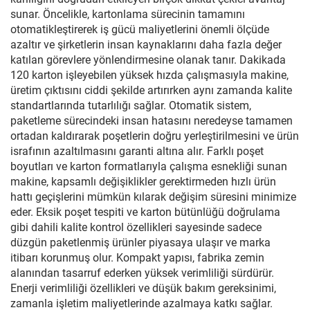
sunar. Öncelikle, kartonlama sürecinin tamamını
otomatikleştirerek iş gücü maliyetlerini önemli ölçüde
azaltır ve şirketlerin insan kaynaklarını daha fazla değer
katılan görevlere yönlendirmesine olanak tanır. Dakikada
120 karton işleyebilen yüksek hızda çalışmasıyla makine,
üretim çıktısını ciddi şekilde artırırken aynı zamanda kalite
standartlarında tutarlılığı sağlar. Otomatik sistem,
paketleme sürecindeki insan hatasını neredeyse tamamen
ortadan kaldırarak poşetlerin doğru yerleştirilmesini ve ürün
israfının azaltılmasını garanti altına alır. Farklı poşet
boyutları ve karton formatlarıyla çalışma esnekliği sunan
makine, kapsamlı değişiklikler gerektirmeden hızlı ürün
hattı geçişlerini mümkün kılarak değişim süresini minimize
eder. Eksik poşet tespiti ve karton bütünlüğü doğrulama
gibi dahili kalite kontrol özellikleri sayesinde sadece
düzgün paketlenmiş ürünler piyasaya ulaşır ve marka
itibarı korunmuş olur. Kompakt yapısı, fabrika zemin
alanından tasarruf ederken yüksek verimliliği sürdürür.
Enerji verimliliği özellikleri ve düşük bakım gereksinimi,
zamanla işletim maliyetlerinde azalmaya katkı sağlar.