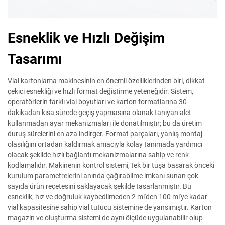
Esneklik ve Hızlı Değişim
Tasarımı
Vial kartonlama makinesinin en önemli özelliklerinden biri, dikkat
çekici esnekliği ve hızlı format değiştirme yeteneğidir. Sistem,
operatörlerin farklı vial boyutları ve karton formatlarına 30
dakikadan kısa sürede geçiş yapmasına olanak tanıyan alet
kullanmadan ayar mekanizmaları ile donatılmıştır; bu da üretim
duruş sürelerini en aza indirger. Format parçaları, yanlış montaj
olasılığını ortadan kaldırmak amacıyla kolay tanımada yardımcı
olacak şekilde hızlı bağlantı mekanizmalarına sahip ve renk
kodlamalıdır. Makinenin kontrol sistemi, tek bir tuşa basarak önceki
kurulum parametrelerini anında çağırabilme imkanı sunan çok
sayıda ürün reçetesini saklayacak şekilde tasarlanmıştır. Bu
esneklik, hız ve doğruluk kaybedilmeden 2 ml'den 100 ml'ye kadar
vial kapasitesine sahip vial tutucu sistemine de yansımıştır. Karton
magazin ve oluşturma sistemi de aynı ölçüde uygulanabilir olup