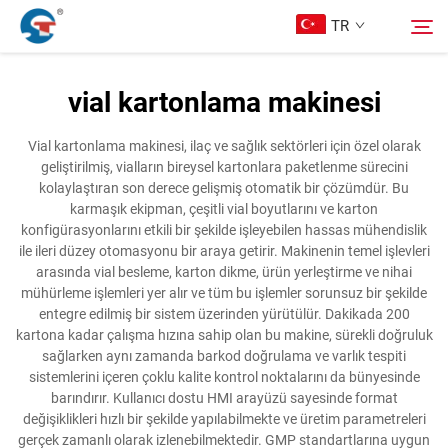
TR
vial kartonlama makinesi
Hakkımızda
Arama
Vial kartonlama makinesi, ilaç ve sağlık sektörleri için özel olarak
geliştirilmiş, vialların bireysel kartonlara paketlenme sürecini
Ürünler
kolaylaştıran son derece gelişmiş otomatik bir çözümdür. Bu
karmaşık ekipman, çeşitli vial boyutlarını ve karton
konfigürasyonlarını etkili bir şekilde işleyebilen hassas mühendislik
Tasarım Örnekleri
ile ileri düzey otomasyonu bir araya getirir. Makinenin temel işlevleri
arasında vial besleme, karton dikme, ürün yerleştirme ve nihai
mühürleme işlemleri yer alır ve tüm bu işlemler sorunsuz bir şekilde
Hizmet
entegre edilmiş bir sistem üzerinden yürütülür. Dakikada 200
kartona kadar çalışma hızına sahip olan bu makine, sürekli doğruluk
sağlarken aynı zamanda barkod doğrulama ve varlık tespiti
Haberler
sistemlerini içeren çoklu kalite kontrol noktalarını da bünyesinde
barındırır. Kullanıcı dostu HMI arayüzü sayesinde format
değişiklikleri hızlı bir şekilde yapılabilmekte ve üretim parametreleri
Bize Ulaşın
gerçek zamanlı olarak izlenebilmektedir. GMP standartlarına uygun