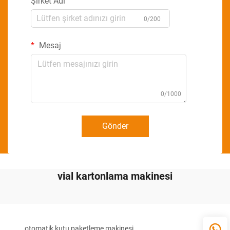
Şirket Adı
0/200
Mesaj
0/1000
Gönder
vial kartonlama makinesi
otomatik kutu paketleme makinesi