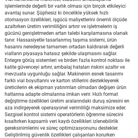
işlemlerinde değerli bir varlık olması için birçok etkileyici
avantaj sunar. Şüphesiz ki öncelikle yüksek hızlı
otomasyon özellikleri, işgücü maliyetlerini önemli ölçüde
azaltırken üretim verimliliğini artırır ve işletmelerin iş
gücünü genişletmeden artan talebi karşılamasına olanak
tanır. Hassasiyetle tasarlanmış taşıma sistemi, ürün
hasarını neredeyse tamamen ortadan kaldırarak değerli
vialların piyasaya hatasız şekilde ulaşmasını sağlar.
Entegre görüş sistemleri ve birden fazla kontrol noktası ile
kalite güvenceyi artırır, ambalaj hataları riskini azaltır ve
mevzuata uygunluğu sağlar. Makinenin esnek tasarımı
farklı vial boyutlarını ve karton stillerini destekleyerek
üreticilerin ek ekipman yatırımları olmadan değişen ürün
hatlarına adapte olmalarına imkan verir. Hızlı format
değiştirme özellikleri üretim aralarındaki duruş süresini en
aza indirgeyerek operasyonel verimliliği maksimize eder.
Sezgisel kontrol sistemi operatörlerin öğrenme sürecini
kısaltırken kapsamlı veri kaydı özellikleri izlenebilirlik
gereksinimlerini ve süreç optimizasyonunu destekler.
Geliştirilmiş güvenlik özellikleri çalışanları korurken