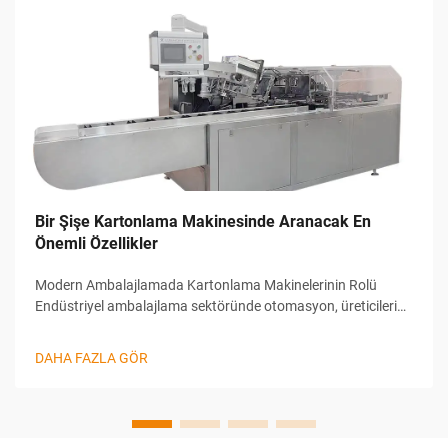
Bir Şişe Kartonlama Makinesinde Aranacak En
Önemli Özellikler
Modern Ambalajlamada Kartonlama Makinelerinin Rolü
Endüstriyel ambalajlama sektöründe otomasyon, üreticilerin
verimliliği, doğruluğu ve çıktı hızını yönetme biçimini
dönüştüren bir yenilikçidir. Bu inovasyonlar arasında Şişe
DAHA FAZLA GÖR
Kartonlama Ma...