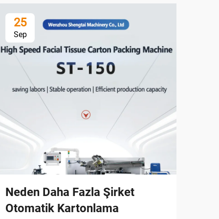
25
3
Sep
Oc
Neden Daha Fazla Şirket
Tes
Otomatik Kartonlama
Kar