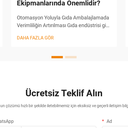
Ekipmanlarında Önemlidir?
Otomasyon Yoluyla Gıda Ambalajlamada
Verimliliğin Artırılması Gıda endüstrisi gibi
yüksek rekabet içeren bir sektörde
DAHA FAZLA GÖR
ambalaj, ürünün korunmasında olduğu
kadar marka temsili ve müşteri
memnuniyetinde de kritik bir rol
oynamaktadır. Modern gıda ambalajlama
ekipmanları...
Ücretsiz Teklif Alın
n çözümü hızlı bir şekilde iletebilmemiz için eksiksiz ve geçerli iletişim bilg
atsApp
Ad