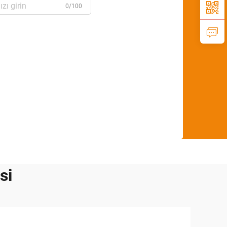
0/100
si