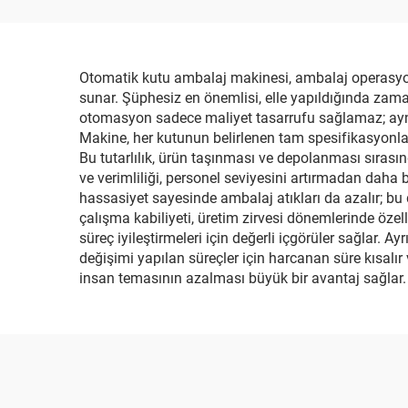
Paketleme Makinesi
A
Otomatik kutu ambalaj makinesi, ambalaj operasyonla
sunar. Şüphesiz en önemlisi, elle yapıldığında zaman
otomasyon sadece maliyet tasarrufu sağlamaz; aynı za
Makine, her kutunun belirlenen tam spesifikasyonlar
Bu tutarlılık, ürün taşınması ve depolanması sırasın
ve verimliliği, personel seviyesini artırmadan daha
hassasiyet sayesinde ambalaj atıkları da azalır; bu
çalışma kabiliyeti, üretim zirvesi dönemlerinde özel
süreç iyileştirmeleri için değerli içgörüler sağlar.
değişimi yapılan süreçler için harcanan süre kısalır v
insan temasının azalması büyük bir avantaj sağlar.