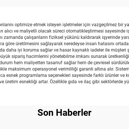
mbalaj Makinesi
Kutu Sigorta Maki
rını optimize etmek isteyen işletmeler için vazgeçilmez bir yat
 alıcı ve maliyetli olacak süreci otomatikleştirmesi sayesinde iş
manda çalışanların fiziksel yükünü kaldırarak işyerinde yaralanm
a göre üretilmesini sağlayarak neredeyse insan hatasını ortadan 
da daha iyi koruma sağlar ve hasar kaynaklı iadeler ile müşteri ş
 büyük sipariş hacimlerini yönetebilme imkanı sunarak üretkenliğ
 durum hem maliyetten tasarruf sağlar hem de çevresel sürdürüleb
likle maksimum operasyonel verimliliği garanti altına alır. Siste
 Ayrıca esnek programlama seçenekleri sayesinde farklı ürünler ve 
e üretim esnekliği artar. Özellikle gıda ve ilaç gibi sektörlerde y
Son Haberler