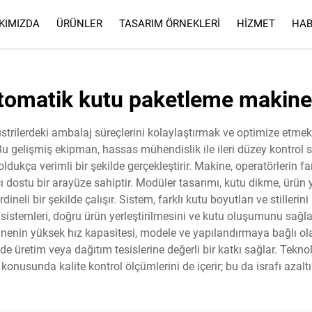
KIMIZDA
ÜRÜNLER
TASARIM ÖRNEKLERI
HIZMET
HAB
HIZMET
SSS
tomatik kutu paketleme makine
üstrilerdeki ambalaj süreçlerini kolaylaştırmak ve optimize et
Bu gelişmiş ekipman, hassas mühendislik ile ileri düzey kontrol si
dukça verimli bir şekilde gerçekleştirir. Makine, operatörlerin far
dostu bir arayüze sahiptir. Modüler tasarımı, kutu dikme, ürü
eli bir şekilde çalışır. Sistem, farklı kutu boyutları ve stillerini
 sistemleri, doğru ürün yerleştirilmesini ve kutu oluşumunu sağl
nenin yüksek hız kapasitesi, modele ve yapılandırmaya bağlı ola
nde üretim veya dağıtım tesislerine değerli bir katkı sağlar. Te
konusunda kalite kontrol ölçümlerini de içerir; bu da israfı azaltır