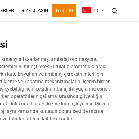
Teklif Al
ERLER
BIZE ULAŞIN
TR
si
mek amacıyla tasarlanmış, ambalaj otomasyonu
stemlerini birleştirerek kutuların otomatik olarak
klı kutu boyutları ve ambalaj gereksinimleri için
n yükleme ve kapatma mekanizmalarını içeren birden
 işleyebildiği için çeşitli ambalaj ihtiyaçlarına esnek
arken operatörlerin çalışma sırasında güvenliğini
rak dakikada birkaç düzine kutu işleyebilir. Mevcut
knoloji aynı zamanda kutunun doğru şekilde monte
 ve tutarlı ambalaj kalitesi sağlar.