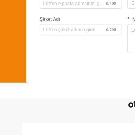
C
0/100
Şirket Adı
M
0/200
o