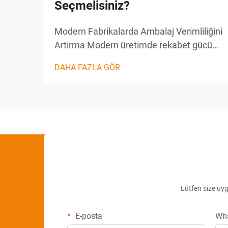
Seçmelisiniz?
Modern Fabrikalarda Ambalaj Verimliliğini
Artırma Modern üretimde rekabet gücünü
korumak için verimlilik ve hassasiyet
DAHA FAZLA GÖR
hayati öneme sahiptir. Özellikle bu
kritikliğin ön plana çıktığı alanlardan biri,
ambalaj sürecidir ve bu süreçte özellikle...
Lütfen size uygu
E-posta
Wh