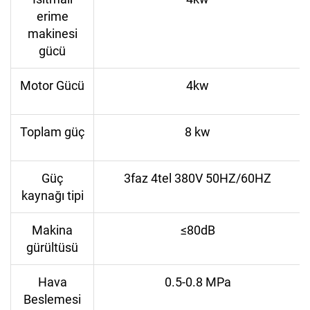
erime
makinesi
gücü
Motor Gücü
4kw
Toplam güç
8 kw
Güç
3faz 4tel 380V 50HZ/60HZ
kaynağı tipi
Makina
≤80dB
gürültüsü
Hava
0.5-0.8 MPa
Beslemesi