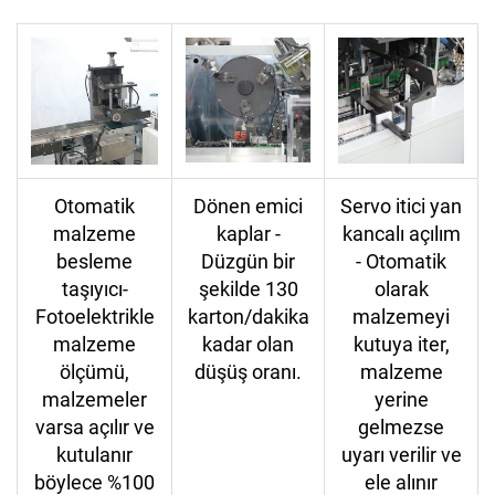
Otomatik
Dönen emici
Servo itici yan
malzeme
kaplar -
kancalı açılım
besleme
Düzgün bir
- Otomatik
taşıyıcı-
şekilde 130
olarak
Fotoelektrikle
karton/dakika
malzemeyi
malzeme
kadar olan
kutuya iter,
ölçümü,
düşüş oranı.
malzeme
malzemeler
yerine
varsa açılır ve
gelmezse
kutulanır
uyarı verilir ve
böylece %100
ele alınır