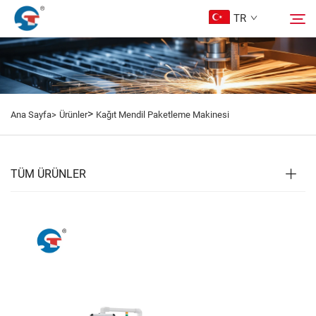
TR
Hakkımızda
Ara
>
Ana Sayfa>
Ürünler
Kağıt Mendil Paketleme Makinesi
Ürünler
Tasarım Örnekleri
TÜM ÜRÜNLER
Hizmet
Haberler
Bize Ulaşın