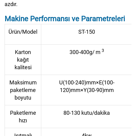
azdır.
Makine Performansı ve Parametreleri
Ürün/Model
ST-150
3
Karton
300-400g/
m
kağıt
kalitesi
Maksimum
U(100-240)mm×E(100-
paketleme
120)mm×Y(30-90)mm
boyutu
Paketleme
80-130 kutu/dakika
hızı
Isıtmalı
4kw