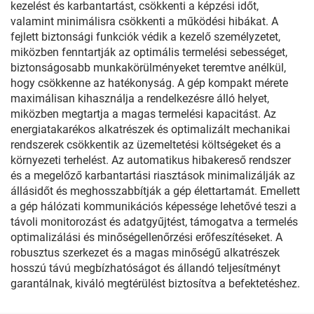
kezelést és karbantartást, csökkenti a képzési időt,
valamint minimálisra csökkenti a működési hibákat. A
fejlett biztonsági funkciók védik a kezelő személyzetet,
miközben fenntartják az optimális termelési sebességet,
biztonságosabb munkakörülményeket teremtve anélkül,
hogy csökkenne az hatékonyság. A gép kompakt mérete
maximálisan kihasználja a rendelkezésre álló helyet,
miközben megtartja a magas termelési kapacitást. Az
energiatakarékos alkatrészek és optimalizált mechanikai
rendszerek csökkentik az üzemeltetési költségeket és a
környezeti terhelést. Az automatikus hibakereső rendszer
és a megelőző karbantartási riasztások minimalizálják az
állásidőt és meghosszabbítják a gép élettartamát. Emellett
a gép hálózati kommunikációs képessége lehetővé teszi a
távoli monitorozást és adatgyűjtést, támogatva a termelés
optimalizálási és minőségellenőrzési erőfeszítéseket. A
robusztus szerkezet és a magas minőségű alkatrészek
hosszú távú megbízhatóságot és állandó teljesítményt
garantálnak, kiváló megtérülést biztosítva a befektetéshez.