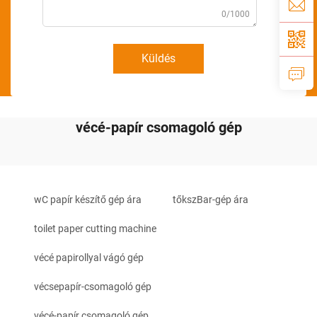
0/1000
Küldés
vécé-papír csomagoló gép
wC papír készítő gép ára
tőkszBar-gép ára
toilet paper cutting machine
vécé papirollyal vágó gép
vécsepapír-csomagoló gép
vécé-papír csomagoló gép