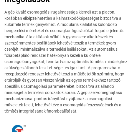
A gép kiváló csomagolási rugalmassága kiemeli azt a piacon,
korábban elképzelhetetlen alkalmazkodóképességet biztosítva a
különféle termékigényekhez. A moduláris kialakítás különböző
hengerelési méreteket és csomagkonfigurációkat fogad el jelentős
mechanikai átalakítások nélkül. A gyorscsere alkatrészek és
szerszámmentes beállítások lehetővé teszik a termékek gyors
cseréjét, minimalizálva a termelési leállásokat. Az automatikus
fóliabetápláló rendszer hatékonyan kezeli a különféle
csomagolóanyagokat, fenntartva az optimális tömítési minőséghez
szükséges állandó feszítettséget és igazítást. A programozható
receptkezelő rendszer lehetővé teszi a működtetők számára, hogy
eltárolják és gyorsan visszahívják az egyes termékekhez tartozó
specifikus csomagolási paramétereket, biztosítva az állandó
minőséget a termelési sorozatok során. A gép szervomeghajtású
mechanizmusai pontos irányítást nyújtanak a csomagolási
műveletek felett, lehetővé téve a csomagolás feszességének és a
tömítés integritásának finombeállítását.