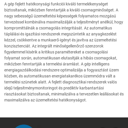
A gép fejlett hatékonysági funkciói kiváló termelékenységet
biztosítanak, miközben fenntartják a kiváló csomagminőséget. A
nagy sebességű üzemeltetési képességek folyamatos mozgású
tervezéssel kombinálva maximalizálják a teljesítményt anélkül, hogy
kompromittálnák a csomagolás integritását. Az automatikus
táplálási és igazítási rendszerek megszüntetik az anyagkezelést
kézzel, csökkentve a munkaerő-igényt és javítva az üzemeltetési
konzisztenciát. Az integrált minőségellenőrző szenzorok
figyelemmel kísérik a kritikus paramétereket a csomagolási
folyamat során, automatikusan elutasítják a hibás csomagokat,
miközben fenntartják a termelési áramlást. A gép intelligens
energiagazdálkodási rendszere optimalizálja a fogyasztást üzem
közben, és automatikusan energiatakarékos üzemmódra vált a
termelési szünetek alatt. A fejlett diagnosztikai rendszerek valós
idejű teljesítménymonitoringot és prediktív karbantartási
riasztásokat biztosítanak, minimalizálva a tervezetlen leállásokat és
maximalizálva az üzemeltetési hatékonyságot.