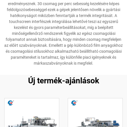
eredményeznek. 30 csomag per perc sebesség kezelésére képes
feldolgozósebességgel ezek a gépek jelentősen növelik a gyártási
hatékonyságot miközben fenntartják a termék integritását. A
touchscreen interfészek integrálása lehetővé teszi az egyszerű
kezelést és gyors paraméterbeállításokat, míg a beépített
minőségellenőrző rendszerek figyelik az egész csomagolási
folyamatot annak biztosítására, hogy minden csomag megfeleljen
az előírt szabványoknak. Emellett a gép különböző film anyagokhoz
és csomagolási stílusokhoz alkalmazható beállítható csomagolási
paramétereket is tartalmaz, így különféle piaci igényeknek és
márkaszabványoknak is megfelel.
Új termék-ajánlások