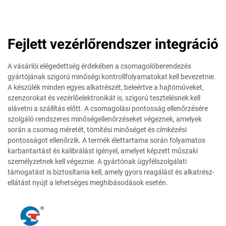
Fejlett vezérlőrendszer integráció
A vásárlói elégedettség érdekében a csomagolóberendezés
gyártójának szigorú minőségi kontrollfolyamatokat kell bevezetnie.
A készülék minden egyes alkatrészét, beleértve a hajtóműveket,
szenzorokat és vezérlőelektronikát is, szigorú tesztelésnek kell
alávetni a szállítás előtt. A csomagolási pontosság ellenőrzésére
szolgáló rendszeres minőségellenőrzéseket végeznek, amelyek
során a csomag méretét, tömítési minőséget és címkézési
pontosságot ellenőrzik. A termék élettartama során folyamatos
karbantartást és kalibrálást igényel, amelyet képzett műszaki
személyzetnek kell végeznie. A gyártónak ügyfélszolgálati
támogatást is biztosítania kell, amely gyors reagálást és alkatrész-
ellátást nyújt a lehetséges meghibásodások esetén.