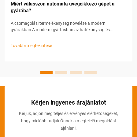
Miért válasszon automata üvegcikkező gépet a
gyárába?
A csomagolási termelékenység növelése a modern
gyárakban A modern gyártásban az hatékonyság és
pontosság kulcsfontosságú a versenyképesség
fenntartásához. Különösen kritikus ez az egyik területen, a
További megtekintése
csomagolási folyamatban, különösen azokban az
iparágakban, amelyekre jellemző...
Kérjen ingyenes árajánlatot
Kérjük, adjon meg teljes és érvényes elérhetőségeket,
hogy mielőbb tudjuk Önnek a megfelelő megoldást
ajánlani.