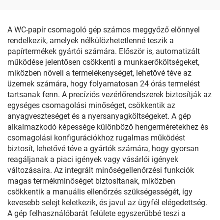
A WC-papír csomagoló gép számos meggyőző előnnyel
rendelkezik, amelyek nélkülözhetetlenné teszik a
papírtermékek gyártói számára. Először is, automatizált
működése jelentősen csökkenti a munkaerőköltségeket,
miközben növeli a termelékenységet, lehetővé téve az
üzemek számára, hogy folyamatosan 24 órás termelést
tartsanak fenn. A precíziós vezérlőrendszerek biztosítják az
egységes csomagolási minőséget, csökkentik az
anyagveszteséget és a nyersanyagköltségeket. A gép
alkalmazkodó képessége különböző hengerméretekhez és
csomagolási konfigurációkhoz rugalmas működést
biztosít, lehetővé téve a gyártók számára, hogy gyorsan
reagáljanak a piaci igények vagy vásárlói igények
változásaira. Az integrált minőségellenőrzési funkciók
magas termékminőséget biztosítanak, miközben
csökkentik a manuális ellenőrzés szükségességét, így
kevesebb selejt keletkezik, és javul az ügyfél elégedettség.
A gép felhasználóbarát felülete egyszerűbbé teszi a