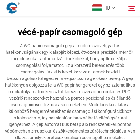
HU
vécé-papír csomagoló gép
Rólunk
Keresés
A WC-papír csomagoló gép a modern szövetgyártás
hatékonyságának egyik alapját képezi, ötvözve a preciziós mérnöki
Termékek
megoldásokat automatizált funkciókkal, hogy optimalizálja a
csomagolási folyamatot. Ez a korszerű berendezés több
csomagolási fázist is kezel, kezdve a termék kezdeti
Tervezési Eset
becsomagolásától egészen a végső csomag előkészítéséig. A gép
hatékonyan dolgozza fel a WC-papír hengereket egy szisztematikus
munkafolyamaton keresztül, korszerű szervómotorokat és PLC-
Szolgáltatás
vezérlő rendszereket használva pontos pozicionálás és állandó
csomagminőség biztosítása érdekében. Moduláris kialakítása
különböző hengerméretekhez és csomagolási konfigurációkhoz
Hírek
alkalmazható, így sokoldalúan használható eltérő gyártási
igényekhez. A gép automatikus betápláló rendszerekkel, pontos
vágómechanizmusokkal és zökkenőmentes zárótechnológiával van
Kapcsolat
ellátva, amelyek professzionálisan csomagolt termékeket