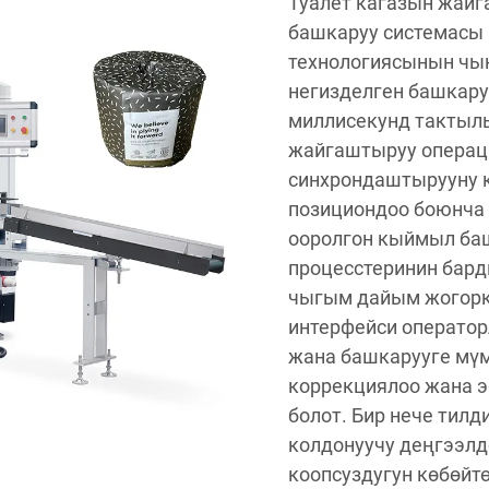
Туалет кагазын жайг
башкаруу системасы
технологиясынын чың
негизделген башкар
миллисекунд тактылы
жайгаштыруу операц
синхрондаштырууну к
позициондоо боюнча
ооролгон кыймыл ба
процесстеринин бард
чыгым дайым жогорку
интерфейси оператор
жана башкарууге мүм
коррекциялоо жана э
болот. Бир нече тил
колдонуучу деңгээлд
коопсуздугун көбөйт