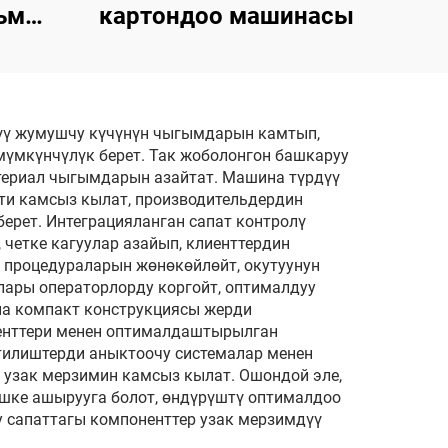
ьм
картондоо машинасы
ттоо
түү жумушчу күчүнүн чыгымдарын камтып,
мүмкүнчүлүк берет. Так жоболонгон башкаруу
териал чыгымдарын азайтат. Машина түрдүү
ти камсыз кылат, производительдердин
ерет. Интеграцияланган сапат контролү
 четке кагуулар азайып, клиенттердин
 процедураларын жөнөкөйлөйт, окутуунун
ары операторлорду коргойт, оптималдуу
на компакт конструкциясы жерди
енттери менен оптималдаштырылган
тилиштерди аныктоочу системалар менен
 узак мерзимин камсыз кылат. Ошондой эле,
шке ашырууга болот, өндүрүштү оптималдоо
у сапаттагы компоненттер узак мерзимдүү