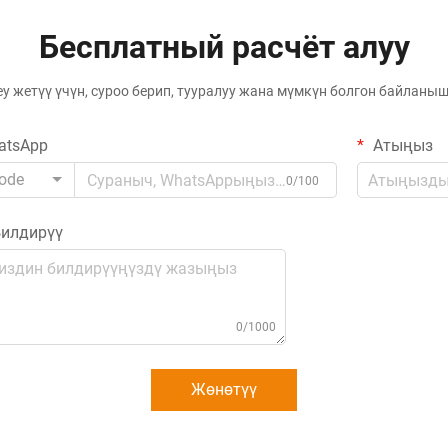
Бесплатный расчёт алуу
еу жетүү үчүн, суроо берип, тууралуу жана мүмкүн болгон байлан
atsApp
Атыңыз
ode
0/100
илдирүү
0/1000
Жөнөтүү