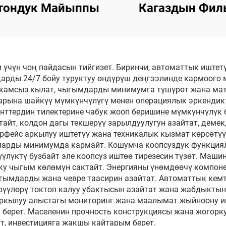
тондук Майыппы
Кагаздын Фил
ТуалетTIш Паке
Машыны
и үчүн чоң пайдасын тийгизет. Биринчи, автоматтык иште
арды 24/7 бойу туруктуу өндүрүш деңгээлинде кармоого 
 камсыз кылат, чыгымдарды минимумга түшүрөт жана ма
арына шайкүү мүмкүнчүлүгү менен операциялык эркендик
нттердин тилектерине чабук жооп беришине мүмкүнчүлүк б
йт, колдон дагы текшерүү зарылдуулугун азайтат, демек,
ерфейс аркылуу иштетүү жана техникалык кызмат көрсөтүү
ларды минимумда кармайт. Кошумча коопсуздук функциял
лүктү бузбайт эле коопсуз иштөө тирезесин түзөт. Маши
у чыгым көлөмүн сактайт. Энергияны үнөмдөөчү компон
гымдарды жана чевре таасирин азайтат. Автоматтык кем
рүүлөрү токтоп калуу убактысын азайтат жана жабдыктын
ркылуу алыстагы мониторинг жана маалымат жыйноону и
 берет. Маселенин прочность конструкциясы жана жогорк
т, инвестицияга жакшы кайтарым берет.