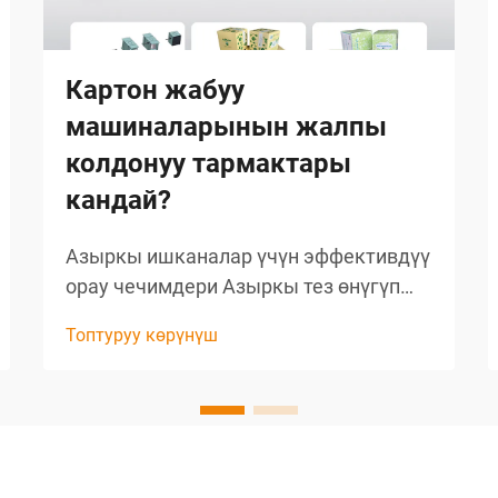
Картон жабуу
машиналарынын жалпы
колдонуу тармактары
кандай?
Азыркы ишканалар үчүн эффективдүү
орау чечимдери Азыркы тез өнүгүп
жаткан өндүрүш жана таратуу
Топтуруу көрүнүш
мунараларында ораштын
эффективдүүлүгү конкурентке карата
муун болуп саналат. Картон жабуу
машинасы...