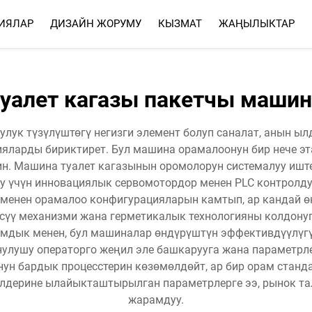
ИЯЛАР
ДИЗАЙН ЖОРУМУ
КЫЗМАТ
ЖАҢЫЛЫКТАР
КЫЗМАТ
ЖОГОРКУ СУРООЛУ ЖООПТ
туалет кагазы пакетчы машин
лук түзүлүштөгү негизги элемент болуп саналат, анын ыл
яларды бириктирет. Бул машина орамалоонун бир нече э
н. Машина туалет кагазынын оромолорун системалуу иштө
у үчүн инновациялык сервомотордор менен PLC контролд
менен орамалоо конфигурацияларын камтып, ар кандай ө
есүү механизми жана герметикалык технологияны колдону
дамдык менен, бул машиналар өндүрүштүн эффективдүүлүгү
нулушу операторго жеңил эле башкарууга жана параметрле
ун бардык процесстерин көзөмөлдөйт, ар бир орам станда
илдерине ылайыкташтырылган параметрлерге ээ, рынок та
жарамдуу.