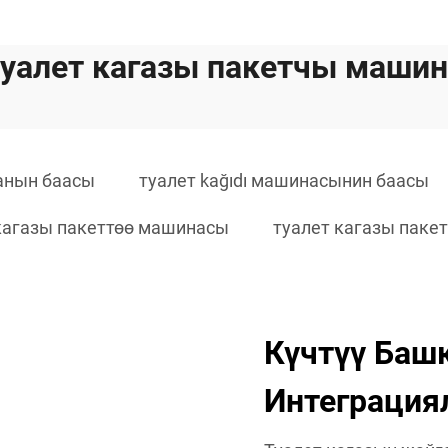
туалет кагазы пакетчы машин
анын баасы
туалет kağıdı машинасынин баасы
кагазы пакеттөө машинасы
туалет кагазы паке
Күчтүү Баш
Интеграция