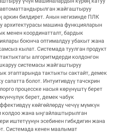
аштыруу үчүн машиналардын күрөң катуу
 автоматтандырылган жайгаштыруу
 аркин билдирет. Анын негизинде ПЛК
уу архитектурасы машина функцияларын
к менен координатталт, бардык
иялары боюнча оптималдуу убакыт жана
амсыз кылат. Системада туулган продукт
 тактыктагы алгоритмдерди колдонгон
шкаруу системасы жайгаштыруу
ык этаптарында тактыкты сактайт, демек
 сапатта болот. Интуитивдүү тачскрин
лорго процесске насыя көрүнүштү берет
күнчүлүк берет, демек чабук
ффективдүү көйгөйлөрдү чечүү мүмкүн
ди колдоо жана ыңгайлаштырылган
ери иштетүүнүн эсебинен гибкдигин жана
өт. Системада кенен маалымат