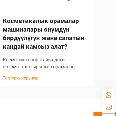
Косметикалык орамалар
На
машиналары өнүмдүн
иш
бирдүүлүгүн жана сапатын
тө
кандай камсыз алат?
жа
Косметика өнөр жайындагы
Авт
автоматташтырылган орамалоо
арк
чечимдеринин эволюциясы
таж
Топтуруу көрүнүш
Топт
Косметика өндүрүш сектору
инд
косметикалык орамалык
ашы
машиналардын киргизилиши менен
эң 
эле тамаша өзгөрүүлөргө дуушар
сак
болду. Бул комплекстүү системалар
ыкм
революция жаратты...
Сал