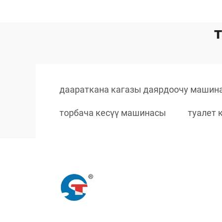
даараткана кагазы даярдоочу машин
торбача кесүү машинасы
туалет 