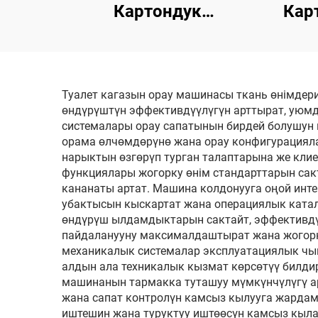
Картондук
Кар
Пакетчылык
Майыппы
Туалет кагазын орау машинасы ткань өнімдер
өндүрүштүн эффективдүүлүгүн арттырат, уюмд
системалары орау сапатынын бирдей болушун
орама өлчөмдөрүнө жана орау конфигурациял
нарыктын өзгөрүп турган талаптарына же клие
функциялары жогорку өнім стандарттарын сакта
кананаты артат. Машина колдонууга оңой инт
убактысын кыскартат жана операциялык ката
өндүрүш ылдамдыктарын сактайт, эффективдүү
пайдаланууну максималдаштырат жана жогорк
механикалык системалар эксплуатациялык чы
алдын ала техникалык кызмат көрсөтүү билди
машинанын тармакка туташуу мүмкүнчүлүгү а
жана сапат контролүн камсыз кылууга жардам
иштешин жана туруктуу иштөөсүн камсыз кыла