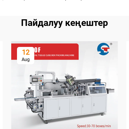
Пайдалуу кеңештер
12
Aug