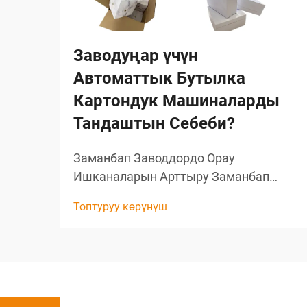
Заводуңар үчүн
Автоматтык Бутылка
Картондук Машиналарды
Тандаштын Себеби?
Заманбап Заводдордо Орау
Ишканаларын Арттыру Заманбап
өндүрүштө эффективдүүлүк жана
Топтуруу көрүнүш
тактык конкурентке каршы
турганынын негизги шарты болуп
саналат. Бул өтө маанилүү болгон
жерде орау процесстери, атайын
бутылко менен камсыз кылуу үчүн
өнөр жайында...