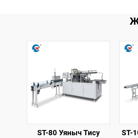
Ж
ST-80 Уяныч Тису
ST-1