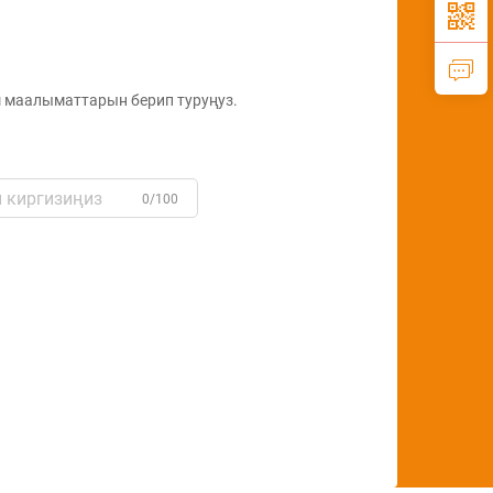
авт
ыш маалыматтарын берип туруңуз.
0/100