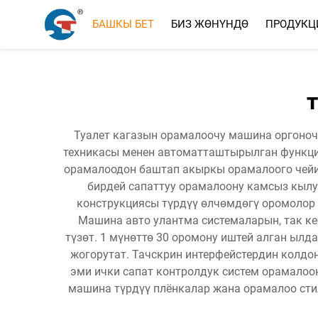
БАШКЫ БЕТ
БИЗ ЖӨНҮНДӨ
ПРОДУКЦ
Туалет кагазын орамалоочу машина оргоночу
техникасы менен автоматташтырылган функци
орамалоодон баштап акыркы орамалоого чейи
бирдей сапаттуу орамалоону камсыз кылу
конструкциясы түрдүү өлчөмдөгү оромолор 
Машина авто улантма системаларын, так к
түзөт. 1 мүнөттө 30 оромону иштей алган ыл
жогорутат. Тачскрин интерфейстердин колдо
эми ички сапат контролдук систем орамалоон
машина түрдүү плёнкалар жана орамалоо ст