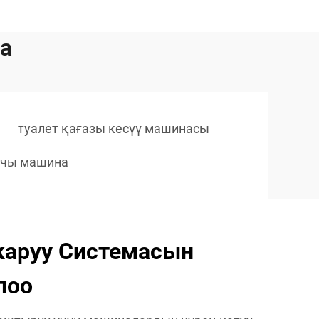
а
туалет қағазы кесүү машинасы
тчы машина
каруу Системасын
лоо