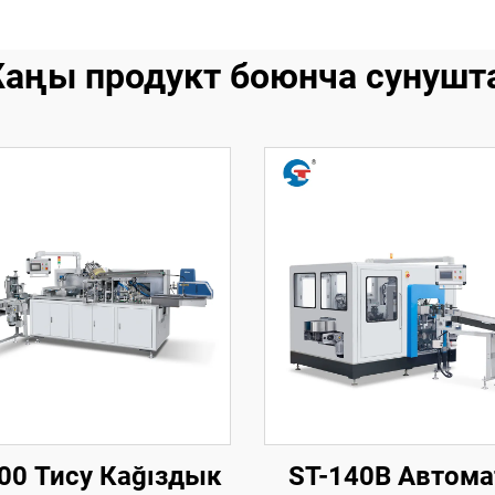
аңы продукт боюнча сунушт
00 Тису Каğıздык
ST-140B Автома