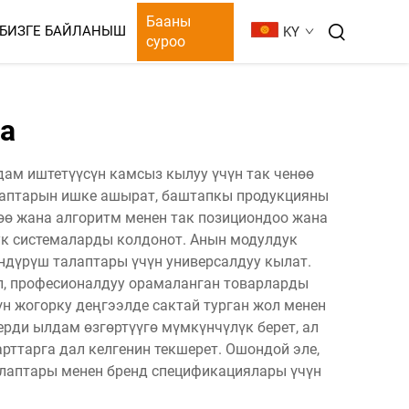
Бааны
БИЗГЕ БАЙЛАНЫШ
KY
суроо
ОРУ
а
дам иштетүүсүн камсыз кылуу үчүн так ченөө
таптарын ишке ашырат, баштапкы продукцияны
ө жана алгоритм менен так позициондоо жана
ук системаларды колдонот. Анын модулдук
ндүрүш талаптары үчүн универсалдуу кылат.
п, професионалдуу орамаланган товарларды
н жогорку деңгээлде сактай турган жол менен
рди ылдам өзгөртүүгө мүмкүнчүлүк берет, ал
рттарга дал келгенин текшерет. Ошондой эле,
лаптары менен бренд спецификациялары үчүн