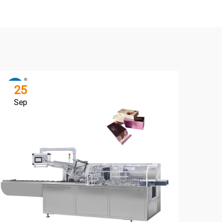
25
2
Sep
Se