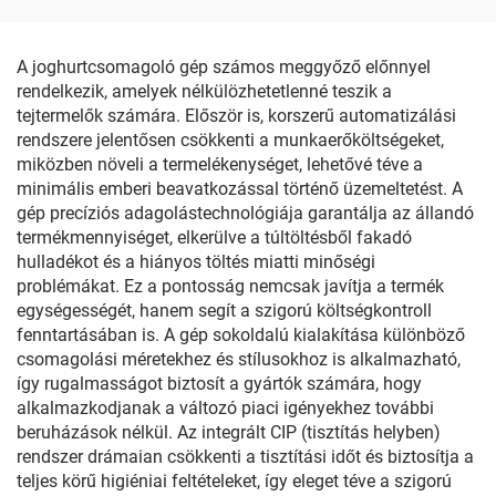
A joghurtcsomagoló gép számos meggyőző előnnyel
rendelkezik, amelyek nélkülözhetetlenné teszik a
tejtermelők számára. Először is, korszerű automatizálási
rendszere jelentősen csökkenti a munkaerőköltségeket,
miközben növeli a termelékenységet, lehetővé téve a
minimális emberi beavatkozással történő üzemeltetést. A
gép precíziós adagolástechnológiája garantálja az állandó
termékmennyiséget, elkerülve a túltöltésből fakadó
hulladékot és a hiányos töltés miatti minőségi
problémákat. Ez a pontosság nemcsak javítja a termék
egységességét, hanem segít a szigorú költségkontroll
fenntartásában is. A gép sokoldalú kialakítása különböző
csomagolási méretekhez és stílusokhoz is alkalmazható,
így rugalmasságot biztosít a gyártók számára, hogy
alkalmazkodjanak a változó piaci igényekhez további
beruházások nélkül. Az integrált CIP (tisztítás helyben)
rendszer drámaian csökkenti a tisztítási időt és biztosítja a
teljes körű higiéniai feltételeket, így eleget téve a szigorú