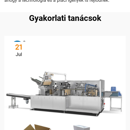
ahogy a technológia és a piaci igények is fejlődnek.
Gyakorlati tanácsok
21
Jul