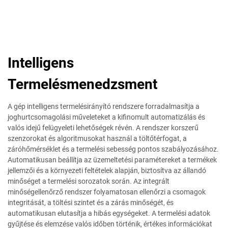
Intelligens
Termelésmenedzsment
A gép intelligens termelésirányító rendszere forradalmasítja a
joghurtcsomagolási műveleteket a kifinomult automatizálás és
valós idejű felügyeleti lehetőségek révén. A rendszer korszerű
szenzorokat és algoritmusokat használ a töltőtérfogat, a
záróhőmérséklet és a termelési sebesség pontos szabályozásához.
Automatikusan beállítja az üzemeltetési paramétereket a termékek
jellemzői és a környezeti feltételek alapján, biztosítva az állandó
minőséget a termelési sorozatok során. Az integrált
minőségellenőrző rendszer folyamatosan ellenőrzi a csomagok
integritását, a töltési szintet és a zárás minőségét, és
automatikusan elutasítja a hibás egységeket. A termelési adatok
gyűjtése és elemzése valós időben történik, értékes információkat