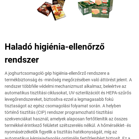
Haladó higiénia-ellenőrző
rendszer
A joghurtcsomagoló gép higiénia-ellenőrző rendszere a
termékbiztonság és -minőség megőrzésében való áttörést jelent. A
rendszer többféle védelmi mechanizmust alkalmaz, beleértve az
automatikus tisztítási ciklusokat, UV-szterilizációt és HEPA-szűrős
levegőrendszereket, biztosítva ezzel a legmagasabb fokú
tisztaságot az egész csomagolási folyamat során. A helyben
történő tisztítás (CIP) rendszer programozható tisztítási
szekvenciákat használ, amelyek alaposan fertőtlenítik az összes
termékkel érintkező felületet szétszerelés nélkül. A hőmérséklet- és
nyomásérzékelők figyelik a tisztítás hatékonyságát, míg az
automatikus kémiaiadagolás optimális fertőtlenítést biztosít. Ez a