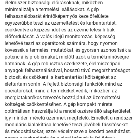
élelmiszer-biztonsági előírásoknak, miközben
minimalizálja a termelési leállásokat. A gép
felhasználóbarát érintőképernyős kezelőfelülete
egyszerűbbé teszi az üzemeltetést és karbantartást,
csökkentve a képzési időt és az üzemeltetési hibák
előfordulását. A valós idejű monitorozási képesség
lehetővé teszi az operátorok számára, hogy nyomon
kövessék a termelési mutatókat, és gyorsan azonosítsák a
potenciális problémákat, mielőtt azok a termékminőségre
hatnának. A gép robusztus szerkezete, élelmiszeripari
anyagok felhasználásával, hosszú távú megbízhatóságot
biztosít, és csökkenti a karbantartási költségeket az
élettartam során. A fejlett biztonsági funkciók mind az
operátorokat, mind a termékeket védik, miközben az
energiatakarékos tervezés hozzájárul az üzemeltetési
költségek csökkentéséhez. A gép kompakt mérete
optimálisan használja ki a rendelkezésre álló alapterületet,
így minden méretű üzemnek megfelelő. Emellett a rendszer
moduláris kialakítása lehetővé teszi jövőbeli frissítéseket
és módosításokat, ezzel védelmezve a kezdeti beruházást,