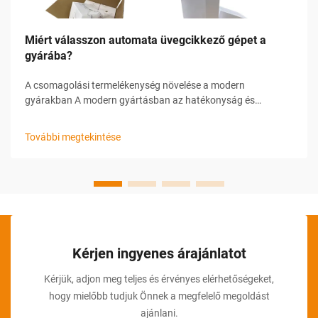
Miért válasszon automata üvegcikkező gépet a
gyárába?
A csomagolási termelékenység növelése a modern
gyárakban A modern gyártásban az hatékonyság és
pontosság kulcsfontosságú a versenyképesség
fenntartásához. Különösen kritikus ez az egyik területen, a
További megtekintése
csomagolási folyamatban, különösen azokban az
iparágakban, amelyekre jellemző...
Kérjen ingyenes árajánlatot
Kérjük, adjon meg teljes és érvényes elérhetőségeket,
hogy mielőbb tudjuk Önnek a megfelelő megoldást
ajánlani.