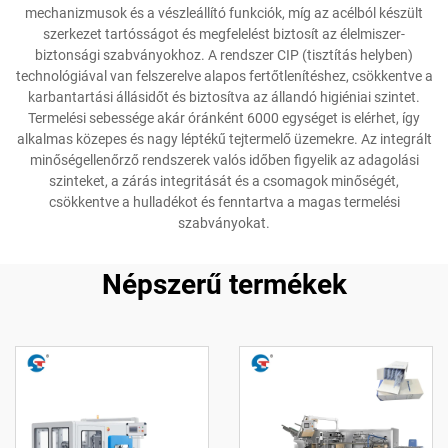
mechanizmusok és a vészleállító funkciók, míg az acélból készült
szerkezet tartósságot és megfelelést biztosít az élelmiszer-
biztonsági szabványokhoz. A rendszer CIP (tisztítás helyben)
technológiával van felszerelve alapos fertőtlenítéshez, csökkentve a
karbantartási állásidőt és biztosítva az állandó higiéniai szintet.
Termelési sebessége akár óránként 6000 egységet is elérhet, így
alkalmas közepes és nagy léptékű tejtermelő üzemekre. Az integrált
minőségellenőrző rendszerek valós időben figyelik az adagolási
szinteket, a zárás integritását és a csomagok minőségét,
csökkentve a hulladékot és fenntartva a magas termelési
szabványokat.
Népszerű termékek