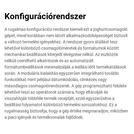
Konfigurációrendszer
A rugalmas konfigurációs rendszer kiemeli ezt a joghurtcsomagoló
gépet, mivel korábban nem látott alkalmazkodóképességet biztosít
a változó termelési igényekhez. A rendszer gyors átállást tesz
lehetővé különböző csomagolóméretek és formátumok között
mechanikai beállítások kiterjedt elvégzése nélkül. Az eszközök
nélküli cserélhető alkatrészek és az automatizált
formátumbeállítások minimalizálják a leállási időt termékátállások
során. A moduláris kialakítás egyszerűen integrálható további
funkciókkal, mint például dátumkódolás, címkézés vagy
másodlagos csomagolórendszerek. A gép programozható felülete
lehetővé teszi az operátorok számára, hogy eltárolják és
visszahívják többféle termék receptjét, ezzel egyszerűsítve a
beállítási folyamatot különböző termelési sorozatokhoz. Ez a
rugalmasság biztosítja, hogy a gép értéke megmaradjon, miközben
a piaci igények és termékvonalak fejlődnek.