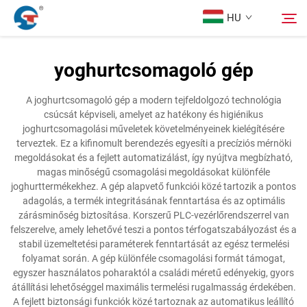
HU
yoghurtcsomagoló gép
Rólunk
Keresés
A joghurtcsomagoló gép a modern tejfeldolgozó technológia
csúcsát képviseli, amelyet az hatékony és higiénikus
Termékek
joghurtcsomagolási műveletek követelményeinek kielégítésére
terveztek. Ez a kifinomult berendezés egyesíti a precíziós mérnöki
megoldásokat és a fejlett automatizálást, így nyújtva megbízható,
Tervezési Eset
magas minőségű csomagolási megoldásokat különféle
joghurttermékekhez. A gép alapvető funkciói közé tartozik a pontos
adagolás, a termék integritásának fenntartása és az optimális
Szolgáltatás
zárásminőség biztosítása. Korszerű PLC-vezérlőrendszerrel van
felszerelve, amely lehetővé teszi a pontos térfogatszabályozást és a
stabil üzemeltetési paraméterek fenntartását az egész termelési
Hírek
folyamat során. A gép különféle csomagolási formát támogat,
egyszer használatos poharaktól a családi méretű edényekig, gyors
átállítási lehetőséggel maximális termelési rugalmasság érdekében.
Kapcsolat
A fejlett biztonsági funkciók közé tartoznak az automatikus leállító