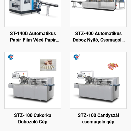
ST-140B Automatikus
STZ-400 Automatikus
Papír-Film Vécé Papír
Doboz Nyitó, Csomagoló
Csomagoló Gép
és Zároló Gép
STZ-100 Cukorka
STZ-100 Candyszál
Dobozoló Gép
csomagoló gép