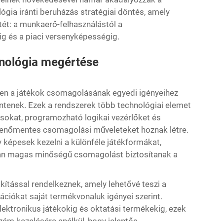
gia iránti beruházás stratégiai döntés, amely
tét: a munkaerő-felhasználástól a
ig és a piaci versenyképességig.
hnológia megértése
ten a játékok csomagolásának egyedi igényeihez
entenek. Ezek a rendszerek több technológiai elemet
sokat, programozható logikai vezérlőket és
kenőmentes csomagolási műveleteket hoznak létre.
 képesek kezelni a különféle játékformákat,
an magas minőségű csomagolást biztosítanak a
ítással rendelkeznek, amely lehetővé teszi a
ációkat saját termékvonaluk igényei szerint.
lektronikus játékokig és oktatási termékekig, ezek