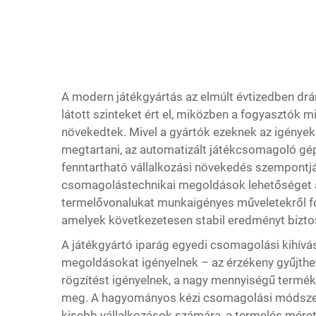
A modern játékgyártás az elmúlt évtizedben drá
látott szinteket ért el, miközben a fogyasztók
növekedtek. Mivel a gyártók ezeknek az igénye
megtartani, az automatizált játékcsomagoló g
fenntartható vállalkozási növekedés szempontjáb
csomagolástechnikai megoldások lehetőséget a
termelővonalukat munkaigényes műveletekről f
amelyek következetesen stabil eredményt bizto
A játékgyártó iparág egyedi csomagolási kihívá
megoldásokat igényelnek – az érzékeny gyűjthe
rögzítést igényelnek, a nagy mennyiségű termék
meg. A hagyományos kézi csomagolási módszer
kisebb vállalkozások számára, a termelés mére