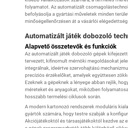
folyamatot. Az automatizált csomagolástechnoló
befolyásolja a gyártási műveletek minden terüle
minőségellenőrzésen át a vásárlói elégedettség
Automatizált játék dobozoló tec
Alapvető összetevők és funkciók
Az automatizált játék dobozoló gépek kifejezet
tervezett, kifinomult mérnöki megoldásokat jel
integrálnak, ideértve szervohajtású mechanizmu
precíziós érzékelőket, amelyek együttesen zök
Ezeknek a gépeknek a lényege abban rejlik, hogy
méreteket és anyagokat, miközben folyamatos
hosszabb termelési ciklusok során.
A modern kartonozó rendszerek moduláris kialak
gyártók számára, hogy testre szabják a konfigur
Akciójátékoktól és társasjátékoktól kezdve az e