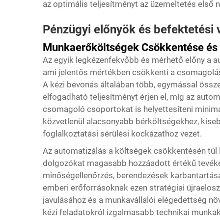
az optimális teljesítményt az üzemeltetés első 
Pénzügyi előnyök és befektetési 
Munkaerőköltségek Csökkentése és 
Az egyik legkézenfekvőbb és mérhető előny a
a
ami jelentős mértékben csökkenti a csomagol
A kézi bevonás általában több, egymással össze
elfogadható teljesítményt érjen el, míg az auto
csomagoló csoportokat is helyettesíteni minimá
közvetlenül alacsonyabb bérköltségekhez, kiseb
foglalkoztatási sérülési kockázathoz vezet.
Az automatizálás a költségek csökkentésén túl 
dolgozókat magasabb hozzáadott értékű tevéken
minőségellenőrzés, berendezések karbantartás
emberi erőforrásoknak ezen stratégiai újraelos
javulásához és a munkavállalói elégedettség n
kézi feladatokról izgalmasabb technikai munkak