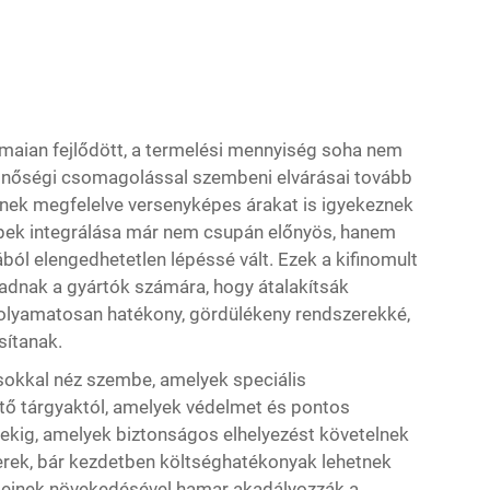
maian fejlődött, a termelési mennyiség soha nem
 minőségi csomagolással szembeni elvárásai tovább
knek megfelelve versenyképes árakat is igyekeznek
épek integrálása már nem csupán előnyös, hanem
ól elengedhetetlen lépéssé vált. Ezek a kifinomult
dnak a gyártók számára, hogy átalakítsák
olyamatosan hatékony, gördülékeny rendszerekké,
sítanak.
sokkal néz szembe, amelyek speciális
tő tárgyaktól, amelyek védelmet és pontos
ekig, amelyek biztonságos elhelyezést követelnek
ek, bár kezdetben költséghatékonyak lehetnek
teinek növekedésével hamar akadályozzák a