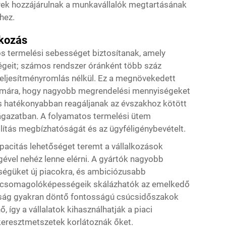
elyek hozzájárulnak a munkavállalók megtartásának
hez.
okozás
s termelési sebességet biztosítanak, amely
geit; számos rendszer óránként több száz
teljesítményromlás nélkül. Ez a megnövekedett
zámára, hogy nagyobb megrendelési mennyiségeket
 és hatékonyabban reagáljanak az évszakhoz kötött
ágazatban. A folyamatos termelési ütem
llítás megbízhatóságát és az ügyféligénybevételt.
apacitás lehetőséget teremt a vállalkozások
ével nehéz lenne elérni. A gyártók nagyobb
ségüket új piacokra, és ambiciózusabb
gy csomagolóképességeik skálázhatók az emelkedő
tóság gyakran döntő fontosságú csúcsidőszakok
, így a vállalatok kihasználhatják a piaci
keresztmetszetek korlátoznák őket.