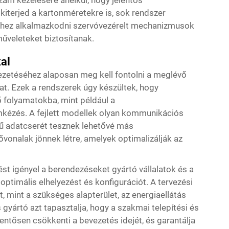
m kezelésére anélkül, hogy jelentős
kiterjed a kartonméretekre is, sok rendszer
hez alkalmazkodni szervóvezérelt mechanizmusok
űveleteket biztosítanak.
al
ezetéséhez alaposan meg kell fontolni a meglévő
at. Ezek a rendszerek úgy készültek, hogy
 folyamatokba, mint például a
kézés. A fejlett modellek olyan kommunikációs
jű adatcserét tesznek lehetővé más
ővonalak jönnek létre, amelyek optimalizálják az
st igényel a berendezéseket gyártó vállalatok és a
optimális elhelyezést és konfigurációt. A tervezési
t, mint a szükséges alapterület, az energiaellátás
gyártó azt tapasztalja, hogy a szakmai telepítési és
entősen csökkenti a bevezetés idejét, és garantálja