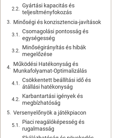
Gyártási kapacitás és
teljesítményfokozás
Minőségi és konzisztencia-javítások
Csomagolási pontosság és
egységesség
Minőségirányítás és hibák
megelőzése
Működési Hatékonyság és
Munkafolyamat-Optimalizálás
Csökkentett beállítási idő és
átállási hatékonyság
Karbantartási igények és
megbízhatóság
Versenyelőnyök a játékpiacon
Piaci reagálóképesség és
rugalmasság
Skálázhatóság és növekedés