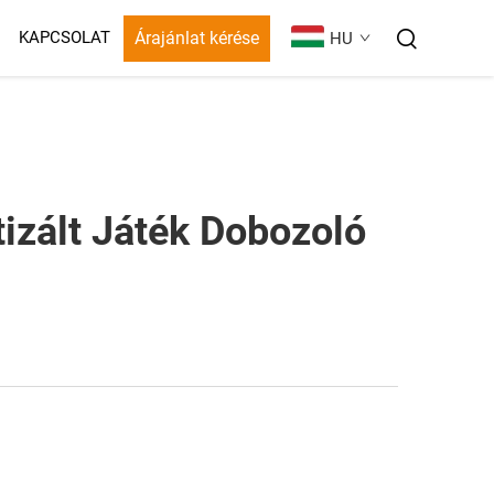
Árajánlat kérése
KAPCSOLAT
HU
izált Játék Dobozoló