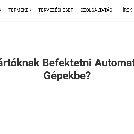
K
TERMÉKEK
TERVEZÉSI ESET
SZOLGÁLTATÁS
HÍREK
SZOLGÁLTATÁS
GYIK
rtóknak Befektetni Automat
Gépekbe?