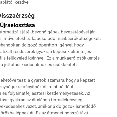
napjától kezdve.
visszaérzség
Újraelosztása
utomatizált játékbevonó gépek
bevezetésével jár,
ási műveletekhez kapcsolódó munkaerőköltségeket.
hangoltan dolgozó operátort igényel, hogy
matizált rendszerek gyakran képesek akár teljes
lis felügyeleti igénnyel. Ez a munkaerő-csökkentés
b juttatási kiadásokhoz és csökkentett
lehetővé teszi a gyártók számára, hogy a képzett
ységekre irányítsák át, mint például
a és folyamatfejlesztési kezdeményezések. Az
ztása gyakran az általános termelékenység
övekedéséhez vezet, amikor a dolgozók ismétlődő
örökbe lépnek át. Ez az átmenet hosszú távú