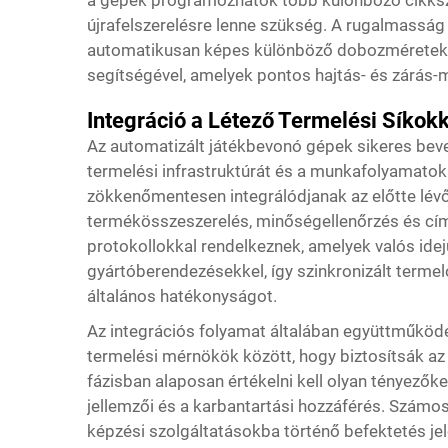
a gépek programozhatók több különböző cikkszá
újrafelszerelésre lenne szükség. A rugalmasság 
automatikusan képes különböző dobozméretek
segítségével, amelyek pontos hajtás- és zárás-m
Integráció a Létező Termelési Síkokk
Az automatizált játékbevonó gépek sikeres bev
termelési infrastruktúrát és a munkafolyamatok
zökkenőmentesen integrálódjanak az előtte lévő
termékösszeszerelés, minőségellenőrzés és cím
protokollokkal rendelkeznek, amelyek valós ide
gyártóberendezésekkel, így szinkronizált termel
általános hatékonyságot.
Az integrációs folyamat általában együttműködé
termelési mérnökök között, hogy biztosítsák az 
fázisban alaposan értékelni kell olyan tényezőke
jellemzői és a karbantartási hozzáférés. Számos 
képzési szolgáltatásokba történő befektetés jel