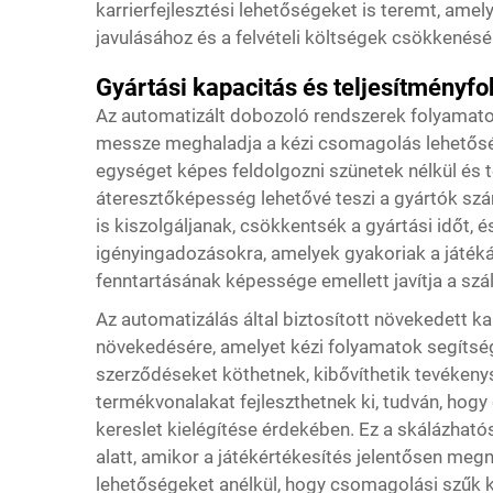
karrierfejlesztési lehetőségeket is teremt, am
javulásához és a felvételi költségek csökkenésé
Gyártási kapacitás és teljesítményf
Az automatizált dobozoló rendszerek folyamato
messze meghaladja a kézi csomagolás lehetősé
egységet képes feldolgozni szünetek nélkül és 
áteresztőképesség lehetővé teszi a gyártók s
is kiszolgáljanak, csökkentsék a gyártási időt,
igényingadozásokra, amelyek gyakoriak a játék
fenntartásának képessége emellett javítja a szá
Az automatizálás által biztosított növekedett k
növekedésére, amelyet kézi folyamatok segítség
szerződéseket köthetnek, kibővíthetik tevékeny
termékvonalakat fejleszthetnek ki, tudván, ho
kereslet kielégítése érdekében. Ez a skálázha
alatt, amikor a játékértékesítés jelentősen megnő
lehetőségeket anélkül, hogy csomagolási szűk 