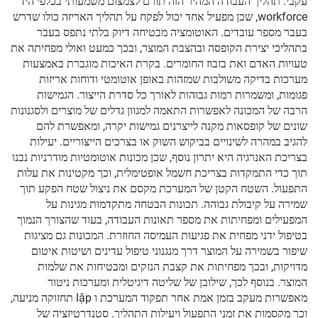
עקבי. תהליך העבודה המהיר הזה תורם לצמצום משמעותי בכלפי היד
workforce, שכן מפעיל אחד יכול לפקח על תהליך האריזה כולו שדרש
בעבר מספר עובדים. האוטומציה מבטיחה דיוק בלתי נתפס בעבר
בתהליכי יצירת הקופסה ובהצבת המוצר, ובכך כמעט ואולי מפחיתה את
טעויות האדם ואת בזבוז החומרים. בקרת האיכות מוגברת באמצעות
מערכות בדיקה משולבות שמזהות באופן אוטומטי ודוחות אריזות
פגומות, ומשמרות רמות גבוהות לאורך כל סדרת הייצור. הגמישות
הרבה של המכונה לאפשרות התאמה למגוון גדלים של מוצרים ולסגנונות
שונים של קופסאות מקנה לייצרנים גמישות יקרה, ומאפשרת להם
להגיב במהרה לשינויים בביקוש השוק או בצרכים הייצוריים. יעילות
בצריכת האנרגיה היא יתרון נוסף, שכן מכונות אוטומטיות מודרניות נבנו
תוך כדי התמקדות בצריכת חשמל אופטימלית, וכך מקטינות את עלות
התפעול. השטח הקטן של המערכת מקסם את ניצול שטח הפקע תוך
שמירה על קיבולת גבוהה. תכונות הבטחה מתקדמות מגינות על
המפעילים ומפחיתות את מספר תאונות העבודה, בעוד שהצורך הנמוך
בטיפול ידני מפחית את פגיעות העמיסה החוזרת. המכונות גם מציגות
שיפור בשמירה על המוצר דרך מנגנוני טיפול עדינים ושיטות איטום
מדויקות, ובכך מפחיתות את קצבת הנזקים ומבטיחות את שלמות
המוצר. בנוסף לכך, שילובן של שליטה דיגיטלית ומערכות ניטור
מאפשרות מעקב בזמן אמת אחר תפקוד המערכת ו lập תחזוקה מניעה,
וכך מקסמות את זמני התפעול ויעילות התהליך. סטנדרטיזציה של