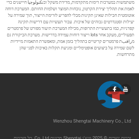
משתמשות במערכות דימות מתקדמות, מדידת משקל ובتكنولوجيا חיישנים כדי
לאמת את תהליך יצירת הקרטון, נוכחות המוצר ושלמות החותם. המערכת דוחה
אוטומטית חבילות שאינן תקינות מבלי להפריע לזרימת הייצור, תוך שמירה על
יעילות וסטנדרטים גבוהים של איכות. עבור תעשיות עם דרישות תקינה
קפדניות, כמו בתעשיית התרופות, מכילה המערכת תיעוד מפורט של פרמטרים
תפעוליים, מעקב אחר lots וייצור דוחות עמידה בדרישות. מערכת הביקורת גם
מراقبת פרמטרים קריטיים בתהליך בזמן אמת, ומאפשרת התאמות מיידיות
לשם שמירה על ביצועים אופטימליים ומניעת תקלות באיכות לפני שהן
מתרחשות.
Wenzhou Shengtai Machinery Co., Ltd
זכויות יוצרים © 2025 וונצ'ו Shengtai מכונות Co, Ltd. כל הזכויות