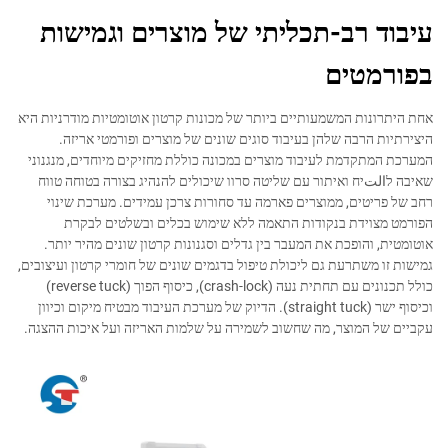
עיבוד רב-תכליתי של מוצרים וגמישות
בפורמטים
אחת היתרונות המשמעותיים ביותר של מכונות קרטון אוטומטיות מודרניות היא
היצירתיות הרבה שלהן בעיבוד סוגים שונים של מוצרים ופורמטי אריזה.
המערכת המתקדמת לעיבוד מוצרים במכונה כוללת מחזיקים מיוחדים, מנגנוני
שאיבה לالتיח ואיתור עם שליטה סרוו שיכולים להנהיג בצורה בטוחה טווח
רחב של פריטים, ממוצרים פארמה עד סחורות צרכן עמידים. מערכת שינוי
הפורמט מצוידת בנקודות התאמה ללא שימוש בכלים ובשלטים לבקרת
אוטומטית, והופכת את המעבר בין גדלים וסגנונות קרטון שונים מהיר יותר.
גמישות זו משתרעת גם ליכולת טיפול בדגמים שונים של חומרי קרטון ועיצובים,
כולל תכנונים עם תחתית נעה (crash-lock), כיסוף הפוך (reverse tuck)
וכיסוף ישר (straight tuck). הדיוק של מערכת העיבוד מבטיח מיקום וכיוון
עקביים של המוצר, מה שחשוב לשמירה על שלמות האריזה ועל איכות ההצגה.