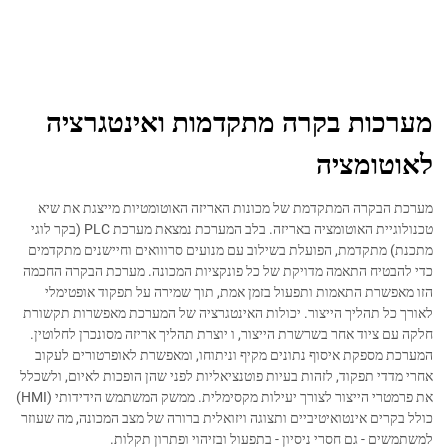
מערכות בקרה מתקדמות ואינטגרציה
לאוטומציה
מערכת הבקרה המתקדמת של מכונות האריזה האוטומטיות מייצגת את שיא
טכנולוגיית האוטומציה באריזה. בלב המערכת נמצאת מערכת PLC (בקר לוגי
מתכנת) מתקדמת, הפועלת בשילוב עם מנועים סרווואים וחיישנים מתקדמים
כדי להבטיח התאמה מדויקת של כל פונקציות המכונה. מערכת הבקרה החכמה
הזו מאפשרת התאמות ותפעול בזמן אמת, תוך שמירה על תפקוד אופטימלי
לאורך כל תהליך הייצור. יכולות האינטגרציה של המערכת מאפשרות תקשורת
חלקה עם ציוד אחר בשרשרת הייצור, ו יוצרת תהליך אריזה מסונכרן לחלוטין.
המערכת מספקת איסוף נתונים מקיף וניתוחו, ומאפשרת לאופרטורים לעקוב
אחרי מדדי תפקוד, לזהות בעיות פוטנציאליות לפני שהן הופכות לאיום, ולשכלל
את פרמטרי הייצור לצורך יעילות מקסימלית. ממשק המשתמש הידידותי (HMI)
כולל בקרים אינטואיטיביים ותצוגה ויזואלית ברורה של מצב המכונה, מה שעוזר
למשתמשים - גם חסרי ניסיון - בתפעול ובזיהוי ופתרון תקלות.