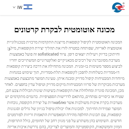
IW
מכונה אוטומטית לבקרת קרטונים
אודותינו
חיפוש
המכונה האוטומטית לקיפול קופסאות מייצגת התקדמות מרכזית בטכנולוגיית
אוטומציה לאריזה, שפותחה במטרה לזרז את תהליך יצירת הקופסאות, מילؤן
מוצרים
וחיתוכן בדיוק ויעילות יוצאים דופן. ציוד sofisticated זה פועל באמצעות
מערכת מסונכרנת של רכיבים מכאניקיים ואלקטרוניים המשתייכים יחדיו
לביצוע מספר משימות בו-זמנית. המכונה מתחילה את דרכה ביצירת קופסאות
מקרה עיצוב
דו-ממדיות כשלוחות להפכן לקופסאות תלת-ממדיות, תוך שימוש במנחות
מיוחדות המבטיחות קיפול מדויק ומבנה איתן. טעינת המוצר מתבצעת באמצעות
מערכות מבוקרות של סרווו המבטיחות מיקום מדויק וטיפול עדין בחפצים. לאחר
שירות
מכן, המכונה סוגרת ומחלחלת את הקופסאות בשיטות שונות הכוללות צבע חם,
שטיח או כיסויים נפתחים, בהתאם לדרישות הספציפיות. בדגמים מתקדמים יש
מערכות בקרת איכות משולבות אשר наблюדות על יצירת הקופסה, נוכחות
חֲדָשִים
המוצר וצמידות החיתוך. למכונות אלו יכולת טיפול בגיוון של גדלים וסגנונות
קופסאות, עם תכונות החלפה מהירה המאפשרות התאמות זריזות לפורמטים
חדשים. השימוש בהן משתרע על פני מגוון רחב של תחומים, כולל התרופות,
לְהִתְחַבֵּר אֵלֵינוּ
המזון והמשקאות, הקוסמטיקה והמוצרים לצריכה, בהם נדרשת איכות אריזה