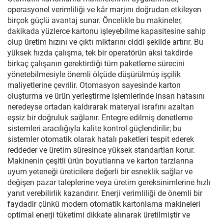
operasyonel verimliliği ve kâr marjını doğrudan etkileyen
birçok güçlü avantaj sunar. Öncelikle bu makineler,
dakikada yüzlerce kartonu işleyebilme kapasitesine sahip
olup üretim hızını ve çıktı miktarını ciddi şekilde artırır. Bu
yüksek hızda çalışma, tek bir operatörün aksi takdirde
birkaç çalışanın gerektirdiği tüm paketleme sürecini
yönetebilmesiyle önemli ölçüde düşürülmüş işçilik
maliyetlerine çevrilir. Otomasyon sayesinde karton
oluşturma ve ürün yerleştirme işlemlerinde insan hatasını
neredeyse ortadan kaldırarak materyal israfını azaltan
eşsiz bir doğruluk sağlanır. Entegre edilmiş denetleme
sistemleri aracılığıyla kalite kontrol güçlendirilir; bu
sistemler otomatik olarak hatalı paketleri tespit ederek
reddeder ve üretim süresince yüksek standartları korur.
Makinenin çeşitli ürün boyutlarına ve karton tarzlarına
uyum yeteneği üreticilere değerli bir esneklik sağlar ve
değişen pazar taleplerine veya üretim gereksinimlerine hızlı
yanıt verebilirlik kazandırır. Enerji verimliliği de önemli bir
faydadir çünkü modern otomatik kartonlama makineleri
optimal enerji tüketimi dikkate alınarak üretilmiştir ve