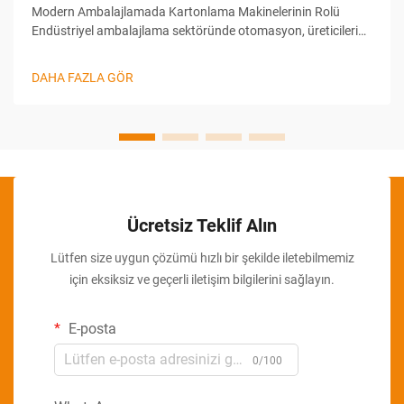
Modern Ambalajlamada Kartonlama Makinelerinin Rolü
Endüstriyel ambalajlama sektöründe otomasyon, üreticilerin
verimliliği, doğruluğu ve çıktı hızını yönetme biçimini
dönüştüren bir yenilikçidir. Bu inovasyonlar arasında Şişe
DAHA FAZLA GÖR
Kartonlama Ma...
Ücretsiz Teklif Alın
Lütfen size uygun çözümü hızlı bir şekilde iletebilmemiz
için eksiksiz ve geçerli iletişim bilgilerini sağlayın.
E-posta
0/100