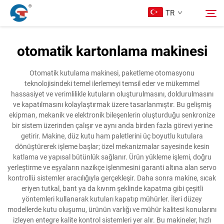
TR
otomatik kartonlama makinesi
Hakkımızda
Arama
Otomatik kutulama makinesi, paketleme otomasyonu
teknolojisindeki temel ilerlemeyi temsil eder ve mükemmel
Ürünler
hassasiyet ve verimlilikle kutuların oluşturulmasını, doldurulmasını
ve kapatılmasını kolaylaştırmak üzere tasarlanmıştır. Bu gelişmiş
ekipman, mekanik ve elektronik bileşenlerin oluşturduğu senkronize
Tasarım Örnekleri
bir sistem üzerinden çalışır ve aynı anda birden fazla görevi yerine
getirir. Makine, düz kutu ham paletlerini üç boyutlu kutulara
dönüştürerek işleme başlar; özel mekanizmalar sayesinde kesin
Hizmet
katlama ve yapısal bütünlük sağlanır. Ürün yükleme işlemi, doğru
yerleştirme ve eşyaların nazikçe işlenmesini garanti altına alan servo
kontrollü sistemler aracılığıyla gerçekleşir. Daha sonra makine, sıcak
Haberler
eriyen tutkal, bant ya da kıvrım şeklinde kapatma gibi çeşitli
yöntemleri kullanarak kutuları kapatıp mühürler. İleri düzey
modellerde kutu oluşumu, ürünün varlığı ve mühür kalitesi konularını
Bize Ulaşın
izleyen entegre kalite kontrol sistemleri yer alır. Bu makineler, hızlı