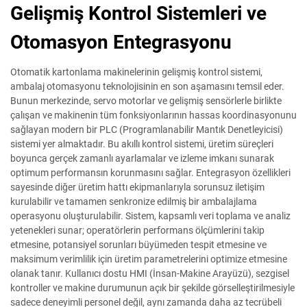
Gelişmiş Kontrol Sistemleri ve
Otomasyon Entegrasyonu
Otomatik kartonlama makinelerinin gelişmiş kontrol sistemi,
ambalaj otomasyonu teknolojisinin en son aşamasını temsil eder.
Bunun merkezinde, servo motorlar ve gelişmiş sensörlerle birlikte
çalışan ve makinenin tüm fonksiyonlarının hassas koordinasyonunu
sağlayan modern bir PLC (Programlanabilir Mantık Denetleyicisi)
sistemi yer almaktadır. Bu akıllı kontrol sistemi, üretim süreçleri
boyunca gerçek zamanlı ayarlamalar ve izleme imkanı sunarak
optimum performansın korunmasını sağlar. Entegrasyon özellikleri
sayesinde diğer üretim hattı ekipmanlarıyla sorunsuz iletişim
kurulabilir ve tamamen senkronize edilmiş bir ambalajlama
operasyonu oluşturulabilir. Sistem, kapsamlı veri toplama ve analiz
yetenekleri sunar; operatörlerin performans ölçümlerini takip
etmesine, potansiyel sorunları büyümeden tespit etmesine ve
maksimum verimlilik için üretim parametrelerini optimize etmesine
olanak tanır. Kullanıcı dostu HMI (İnsan-Makine Arayüzü), sezgisel
kontroller ve makine durumunun açık bir şekilde görselleştirilmesiyle
sadece deneyimli personel değil, aynı zamanda daha az tecrübeli