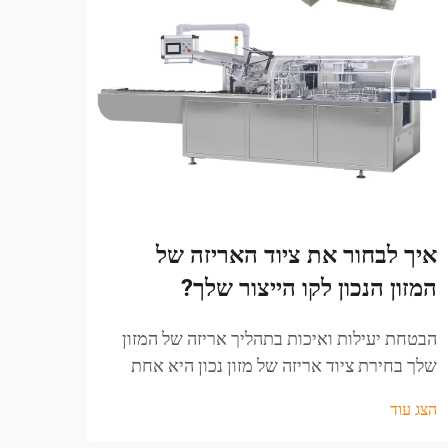
איך לבחור את ציוד האריזה של
מדוע
המזון הנכון לקו הייצור שלך?
במכו
הבטחת יעילות ואיכות בתהליך אריזה של המזון
עלית 
שלך בחירת ציוד אריזה של מזון נכון היא אחת
בסביב
ההחלטות החשובות ביותר עבור כל קו ייצור.
ודקדק
הצג עוד
הצג עו
הפתרון הנכון מבטיח שהמוצרים שלך בטוחים,
ענף פ
טריים ומוצגים במ...
לקartonization כדי...