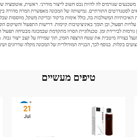
ת משכנעים שגורמים לה להיות נכס חשוב לייצור מודרני. ראשית, אוטומציה
ם לסטנדרטים התורתיים. גמישותה של המכונה מאפשרת המרה מהירה בין גד
 האיכותיות המשולבות בה, כולל אימות ברקוד ובדיקת משקל, מווססות שכל
לויות תפעול, וכן תומך באיניציטיבות קיימות. דרישות התפעול והשיקום הופ
גורמות לבירידת זמן. טכנולוגיית הסרוו מתקדמת שבמכונה מבטיחה תפעול ח
מנצל בצורה מיטבית את שטח הרצפה הזמין, תוך שמירה על קצב ייצור גבו
ים בקלות. בנוסף לכך, הבנייה המודולרית של המכונה מקלה שדרוגים ושינ
טיפים מעשיים
21
Jul