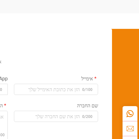
א
אימייל
App
00
0/100
שם החברה
הו
0/200
000