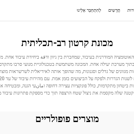
רות
חֲדָשִים
לְהִתְחַבֵּר אֵלֵינוּ
שירות
שאלה נפוצה
מכונת קרטון רב-תכליתית
אוטומציה המודרנית בעיבוד, שמחברת בין גיוון ודقة ביחידת עיבוד אחת. 
לם בתוך מערכת יעילה אחת. המכונה משתמשת בטכנולוגיית מנועי סרבו מתקד
 מגוונים של גדלים וסגנונות, מה שהופך אותה לאידיאלית לשרשראות מוצרים
 ביטחון מתקדמות, כולל פונקציות עצירה דחופה וمانעי הגנה, ומבטיחה את 
קטנה שלה מקסמת את ניצול שטח הרצפה תוך כדי מספקת פתרונות עיבוד מ
מוצרים פופולריים