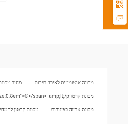
מכונה אוטומטית לאירוז תיבות
מחיר מכונת
מכונת קרטוןamp;eumlt_amp;quot_amp;gt_amp;lt;/span>_amp;lt;span style=3D"font-size:0.8em">®</span>_amp;lt;/p>
מכונת אריזה בצינורות
מכונת קרטון לתמחי 