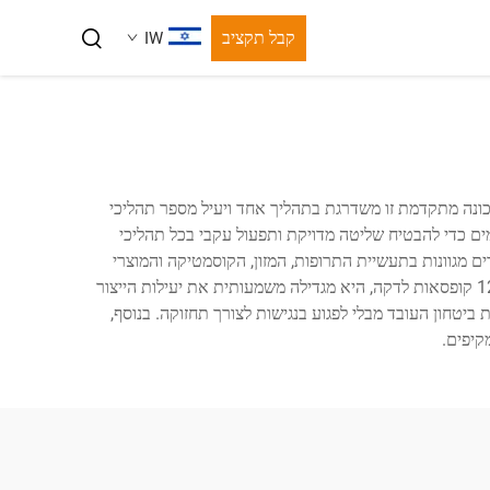
קבל תקציב
IW
מכונה מתקדמת זו משדרגת בתהליך אחד ויעיל מספר תהליכי
מים כדי להבטיח שליטה מדויקת ותפעול עקבי בכל תהליכי
 מגוונות בתעשיית התרופות, המזון, הקוסמטיקה והמוצרי
צרכן. למכונה יש ממשק HMI אינטואיטיבי המאפשר לעובדים לשנות הגדרות ולפקח על הביצועים בזמן אמת. עם מהירות עיבוד של עד 120 קופסאות לדקה, היא מגדילה משמעותית את יעילות הייצור
ביטחון העובד מבלי לפגוע בנגישות לצורך תחזוקה. בנוסף,
קיפים.