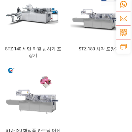
STZ-140 세면 타월 넓히기 포
STZ-180 치약 포장기
장기
STZ-120 화장품 카트닝 머신