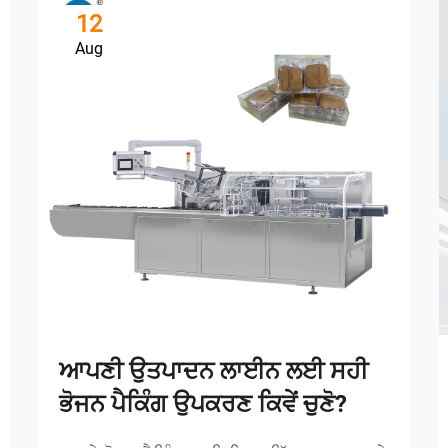
12
Aug
ਆਪਣੀ ਉਤਪਾਦਨ ਲਾਈਨ ਲਈ ਸਹੀ
ਭੋਜਨ ਪੈਕਿੰਗ ਉਪਕਰਣ ਕਿਵੇਂ ਚੁਣੋ?