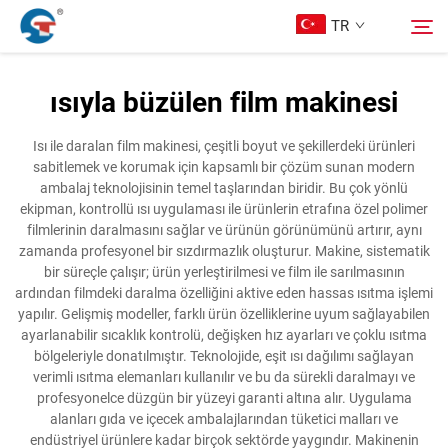
TR
ısıyla büzülen film makinesi
Hakkımızda
Arama
Isı ile daralan film makinesi, çeşitli boyut ve şekillerdeki ürünleri
sabitlemek ve korumak için kapsamlı bir çözüm sunan modern
Ürünler
ambalaj teknolojisinin temel taşlarından biridir. Bu çok yönlü
ekipman, kontrollü ısı uygulaması ile ürünlerin etrafına özel polimer
filmlerinin daralmasını sağlar ve ürünün görünümünü artırır, aynı
Tasarım Örnekleri
zamanda profesyonel bir sızdırmazlık oluşturur. Makine, sistematik
bir süreçle çalışır; ürün yerleştirilmesi ve film ile sarılmasının
ardından filmdeki daralma özelliğini aktive eden hassas ısıtma işlemi
Hizmet
yapılır. Gelişmiş modeller, farklı ürün özelliklerine uyum sağlayabilen
ayarlanabilir sıcaklık kontrolü, değişken hız ayarları ve çoklu ısıtma
bölgeleriyle donatılmıştır. Teknolojide, eşit ısı dağılımı sağlayan
Haberler
verimli ısıtma elemanları kullanılır ve bu da sürekli daralmayı ve
profesyonelce düzgün bir yüzeyi garanti altına alır. Uygulama
alanları gıda ve içecek ambalajlarından tüketici malları ve
Bize Ulaşın
endüstriyel ürünlere kadar birçok sektörde yaygındır. Makinenin