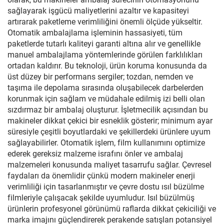
sağlayarak işgücü maliyetlerini azaltır ve kapasiteyi
artırarak paketleme verimliliğini önemli ölçüde yükseltir.
Otomatik ambalajlama işleminin hassasiyeti, tüm
paketlerde tutarlı kaliteyi garanti altına alır ve genellikle
manuel ambalajlama yöntemlerinde görülen farklılıkları
ortadan kaldırır. Bu teknoloji, ürün koruma konusunda da
üst düzey bir performans sergiler; tozdan, nemden ve
taşıma ile depolama sırasında oluşabilecek darbelerden
korunmak için sağlam ve müdahale edilmiş izi belli olan
sızdırmaz bir ambalaj oluşturur. İşletmecilik açısından bu
makineler dikkat çekici bir esneklik gösterir; minimum ayar
süresiyle çeşitli boyutlardaki ve şekillerdeki ürünlere uyum
sağlayabilirler. Otomatik işlem, film kullanımını optimize
ederek gereksiz malzeme israfını önler ve ambalaj
malzemeleri konusunda maliyet tasarrufu sağlar. Çevresel
faydaları da önemlidir çünkü modern makineler enerji
verimliliği için tasarlanmıştır ve çevre dostu ısıl büzülme
filmleriyle çalışacak şekilde uyumludur. Isıl büzülmüş
ürünlerin profesyonel görünümü raflarda dikkat çekiciliği ve
marka imajını güçlendirerek perakende satışları potansiyel