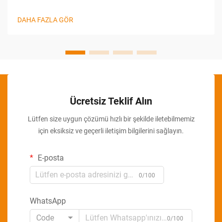
hassasiyet hayati öneme sahiptir. Özellikle bu kritikliğin ön
plana çıktığı alanlardan biri, ambalaj sürecidir ve bu süreçte
DAHA FAZLA GÖR
özellikle...
Ücretsiz Teklif Alın
Lütfen size uygun çözümü hızlı bir şekilde iletebilmemiz
için eksiksiz ve geçerli iletişim bilgilerini sağlayın.
E-posta
0/100
WhatsApp
Code
0/100