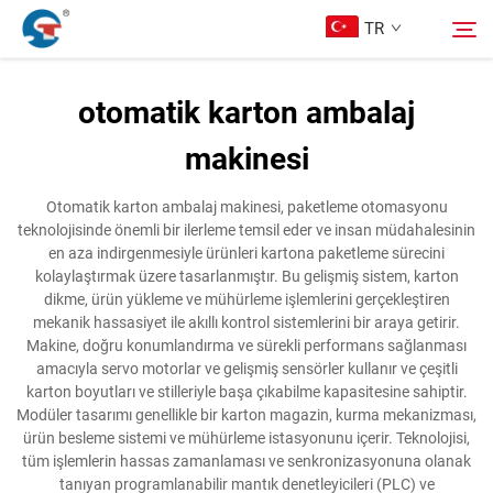
TR
otomatik karton ambalaj
Hakkımızda
makinesi
Arama
Ürünler
Otomatik karton ambalaj makinesi, paketleme otomasyonu
teknolojisinde önemli bir ilerleme temsil eder ve insan müdahalesinin
en aza indirgenmesiyle ürünleri kartona paketleme sürecini
Tasarım Örnekleri
kolaylaştırmak üzere tasarlanmıştır. Bu gelişmiş sistem, karton
dikme, ürün yükleme ve mühürleme işlemlerini gerçekleştiren
mekanik hassasiyet ile akıllı kontrol sistemlerini bir araya getirir.
Hizmet
Makine, doğru konumlandırma ve sürekli performans sağlanması
amacıyla servo motorlar ve gelişmiş sensörler kullanır ve çeşitli
karton boyutları ve stilleriyle başa çıkabilme kapasitesine sahiptir.
Haberler
Modüler tasarımı genellikle bir karton magazin, kurma mekanizması,
ürün besleme sistemi ve mühürleme istasyonunu içerir. Teknolojisi,
tüm işlemlerin hassas zamanlaması ve senkronizasyonuna olanak
Bize Ulaşın
tanıyan programlanabilir mantık denetleyicileri (PLC) ve