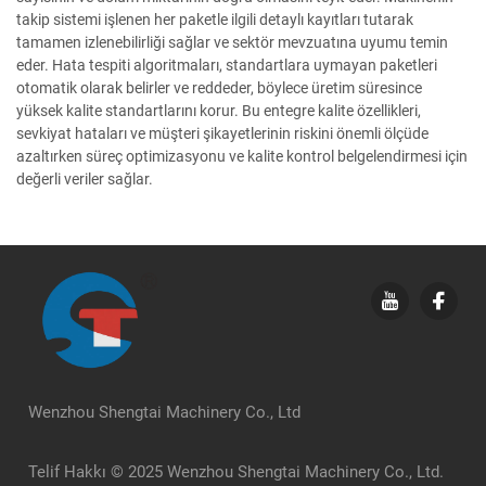
takip sistemi işlenen her paketle ilgili detaylı kayıtları tutarak
tamamen izlenebilirliği sağlar ve sektör mevzuatına uyumu temin
eder. Hata tespiti algoritmaları, standartlara uymayan paketleri
otomatik olarak belirler ve reddeder, böylece üretim süresince
yüksek kalite standartlarını korur. Bu entegre kalite özellikleri,
sevkiyat hataları ve müşteri şikayetlerinin riskini önemli ölçüde
azaltırken süreç optimizasyonu ve kalite kontrol belgelendirmesi için
değerli veriler sağlar.
Wenzhou Shengtai Machinery Co., Ltd
Telif Hakkı © 2025 Wenzhou Shengtai Machinery Co., Ltd.