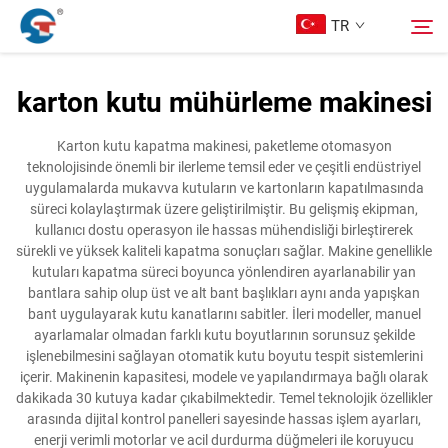
TR
karton kutu mühürleme makinesi
Hakkımızda
Arama
Karton kutu kapatma makinesi, paketleme otomasyon
teknolojisinde önemli bir ilerleme temsil eder ve çeşitli endüstriyel
Ürünler
uygulamalarda mukavva kutuların ve kartonların kapatılmasında
süreci kolaylaştırmak üzere geliştirilmiştir. Bu gelişmiş ekipman,
kullanıcı dostu operasyon ile hassas mühendisliği birleştirerek
Tasarım Örnekleri
sürekli ve yüksek kaliteli kapatma sonuçları sağlar. Makine genellikle
kutuları kapatma süreci boyunca yönlendiren ayarlanabilir yan
bantlara sahip olup üst ve alt bant başlıkları aynı anda yapışkan
Hizmet
bant uygulayarak kutu kanatlarını sabitler. İleri modeller, manuel
ayarlamalar olmadan farklı kutu boyutlarının sorunsuz şekilde
işlenebilmesini sağlayan otomatik kutu boyutu tespit sistemlerini
Haberler
içerir. Makinenin kapasitesi, modele ve yapılandırmaya bağlı olarak
dakikada 30 kutuya kadar çıkabilmektedir. Temel teknolojik özellikler
arasında dijital kontrol panelleri sayesinde hassas işlem ayarları,
Bize Ulaşın
enerji verimli motorlar ve acil durdurma düğmeleri ile koruyucu