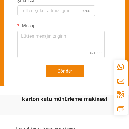
Şirket Adı
0/200
Mesaj
0/1000
Gönder
karton kutu mühürleme makinesi
otomatik karton kapama makinesi