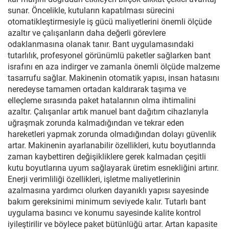
sunar. Öncelikle, kutuların kapatılması sürecini
otomatikleştirmesiyle iş gücü maliyetlerini önemli ölçüde
azaltır ve çalışanların daha değerli görevlere
odaklanmasına olanak tanır. Bant uygulamasındaki
tutarlılık, profesyonel görünümlü paketler sağlarken bant
israfını en aza indirger ve zamanla önemli ölçüde malzeme
tasarrufu sağlar. Makinenin otomatik yapısı, insan hatasını
neredeyse tamamen ortadan kaldırarak taşıma ve
elleçleme sırasında paket hatalarının olma ihtimalini
azaltır. Çalışanlar artık manuel bant dağıtım cihazlarıyla
uğraşmak zorunda kalmadığından ve tekrar eden
hareketleri yapmak zorunda olmadığından dolayı güvenlik
artar. Makinenin ayarlanabilir özellikleri, kutu boyutlarında
zaman kaybettiren değişikliklere gerek kalmadan çeşitli
kutu boyutlarına uyum sağlayarak üretim esnekliğini artırır.
Enerji verimliliği özellikleri, işletme maliyetlerinin
azalmasına yardımcı olurken dayanıklı yapısı sayesinde
bakım gereksinimi minimum seviyede kalır. Tutarlı bant
uygulama basıncı ve konumu sayesinde kalite kontrol
iyileştirilir ve böylece paket bütünlüğü artar. Artan kapasite