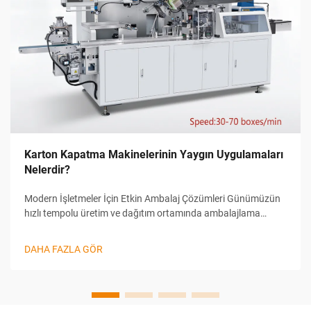
Karton Kapatma Makinelerinin Yaygın Uygulamaları
Nelerdir?
Modern İşletmeler İçin Etkin Ambalaj Çözümleri Günümüzün
hızlı tempolu üretim ve dağıtım ortamında ambalajlama
konusunda verimlilik, rekabet avantajı sağlanması açısından
hayati öneme sahiptir. Karton Kapatma Makinesi, ... için artık
DAHA FAZLA GÖR
vazgeçilmez bir ekipman haline gelmiştir.