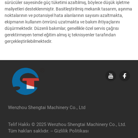
sürücüler sayesinde güç tüketimi azaltılmış, böylece düşük işletme
maliyetleri desteklenmiştir. Basitleştirilmiş mekanik tasarım, aşınma
noktalarının ve potansiyel hata alanlarının sayısını azaltmakta,
ekipmanın kullanım ömrünü uzatmakta ve bakım ihtiyaçlarını
düşürmektedir. Düzenli bakımlar, genellikle özel servis çağrısı
gerektirmeyen temel eğitim almış iç teknisyenler tarafından
gerçekleştirilebilmektedir.
Wenzhou Shengtai Machinery Co., Ltd
Telif Hakkı © 2025 Wenzhou Shengtai Machinery Co., Ltd.
Tüm hakları saklıdır. --
Gizlilik Politikası