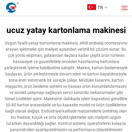
TR
ucuz yatay kartonlama makinesi
Hakkımızda
Arama
Uygun fiyatlı yatay kartonlama makinesi, etkili ambalaj otomasyonu
arayan işletmeler için maliyet açısından verimli bir çözüm sunar. Bu
Ürünler
çok yönlü ekipman, gıdalardan ilaçlara kadar çeşitli ürün türlerini
hassasiyet ve güvenilirlikle önceden hazırlanmış kartonlara
yerleştirerek işleme kabiliyetine sahiptir. Makine, karton beslemesiyle
Tasarım Örnekleri
başlayan, ürün yerleştirmeyle devam eden ve karton kapatılmasıyla
sona eren sistematik bir süreçle çalışır. Modüler tasarımı, karton
magazini, ürün besleme sistemi ve hassas ürün konumlandırmasını
Hizmet
ve sürekli çalışmayı sağlayan servo sürümlü mekanizmalar gibi
temel özellikleri içerir. Makinenin dakikada işlem kapasitesi genellikle
30-80 karton arasındadır ve bu kapasite model ve ürün özelliklerine
Haberler
bağlı olarak değişir. Endüstriyel kalitede malzemelerle üretilmiş olan
bu makine, küçük ve orta ölçekli işletmeler için maliyeti uygun
tutarken dayanıklılığı sağlar. Kontrol sistemi, operatörlerin kolayca
Bize Ulaşın
parametreleri ayarlayabilmesini ve performansı izleyebilmesini