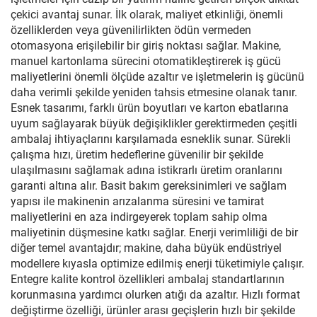
çekici avantaj sunar. İlk olarak, maliyet etkinliği, önemli
özelliklerden veya güvenilirlikten ödün vermeden
otomasyona erişilebilir bir giriş noktası sağlar. Makine,
manuel kartonlama sürecini otomatikleştirerek iş gücü
maliyetlerini önemli ölçüde azaltır ve işletmelerin iş gücünü
daha verimli şekilde yeniden tahsis etmesine olanak tanır.
Esnek tasarımı, farklı ürün boyutları ve karton ebatlarına
uyum sağlayarak büyük değişiklikler gerektirmeden çeşitli
ambalaj ihtiyaçlarını karşılamada esneklik sunar. Sürekli
çalışma hızı, üretim hedeflerine güvenilir bir şekilde
ulaşılmasını sağlamak adına istikrarlı üretim oranlarını
garanti altına alır. Basit bakım gereksinimleri ve sağlam
yapısı ile makinenin arızalanma süresini ve tamirat
maliyetlerini en aza indirgeyerek toplam sahip olma
maliyetinin düşmesine katkı sağlar. Enerji verimliliği de bir
diğer temel avantajdır; makine, daha büyük endüstriyel
modellere kıyasla optimize edilmiş enerji tüketimiyle çalışır.
Entegre kalite kontrol özellikleri ambalaj standartlarının
korunmasına yardımcı olurken atığı da azaltır. Hızlı format
değiştirme özelliği, ürünler arası geçişlerin hızlı bir şekilde