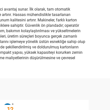
i avantaj sunar. İlk olarak, tam otomatik
de artırır. Hassas mühendislikle tasarlanan
um kalitesini artırır. Makineler, farklı karton
klere sahiptir. Güvenlik ön plandadır; operatör
ım, bakımın kolaylaştırılması ve yükseltmelerin
mleri, üretim süreçleri boyunca gerçek zamanlı
larını işlemeye yönelik üstün esnekliğe sahip olup
lde şekillendirilmiş ve doldurulmuş kartonların
 kompakt yapısı, yüksek kapasiteyi korurken zemin
letme maliyetlerinin düşürülmesine ve çevresel
12
3