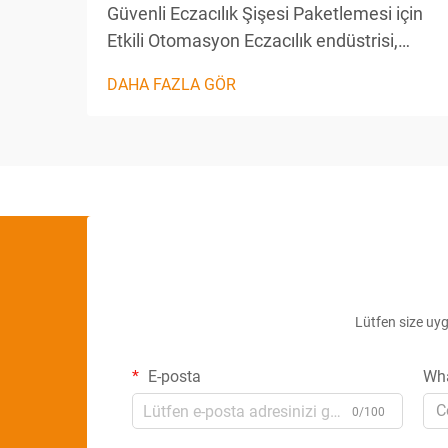
Güvenli Eczacılık Şişesi Paketlemesi için
Etkili Otomasyon Eczacılık endüstrisi,
ürün güvenliğini, bütünlüğünü ve takip
DAHA FAZLA GÖR
edilebilirliğini garanti altına almak için sert
standartlara ihtiyaç duyar. Bu yüksek
talepleri karşılamak için üreticiler,
gelişmiş otomasyona...
Lütfen size uygu
E-posta
Wh
C
0/100