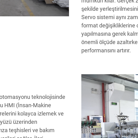
mümkün kılar. Gerçek za
şekilde yerleştirilmesin
Servo sistemi aynı zama
format değişikliklerine
yapılmasına gerek kalm
önemli ölçüde azaltırke
performansını artırır.
a otomasyonu teknolojisinde
ostu HMI (İnsan-Makine
elerini kolayca izlemek ve
ayüzü üzerinden
 arıza teşhisleri ve bakım