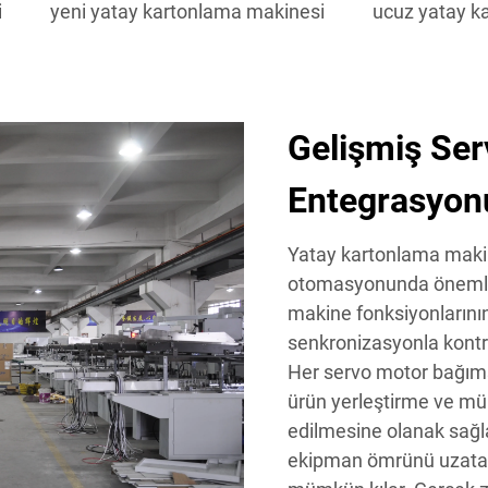
i
yeni yatay kartonlama makinesi
ucuz yatay k
Gelişmiş Ser
Entegrasyon
Yatay kartonlama makin
otomasyonunda önemli b
makine fonksiyonlarının 
senkronizasyonla kontro
Her servo motor bağımsı
ürün yerleştirme ve mü
edilmesine olanak sağla
ekipman ömrünü uzata