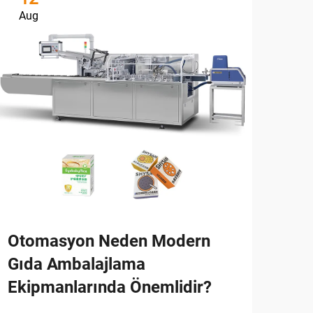
Aug
Oc
Otomasyon Neden Modern
Yat
Gıda Ambalajlama
B2B
Ekipmanlarında Önemlidir?
Kıl