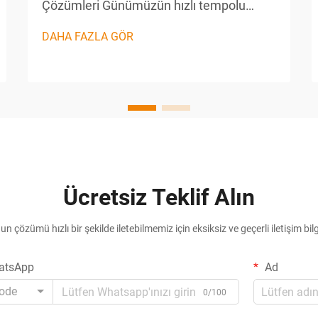
Çözümleri Günümüzün hızlı tempolu
üretim ve dağıtım ortamında
DAHA FAZLA GÖR
ambalajlama konusunda verimlilik,
rekabet avantajı sağlanması açısından
hayati öneme sahiptir. Karton Kapatma
Makinesi, ... için artık vazgeçilmez bir
ekipman haline gelmiştir.
Ücretsiz Teklif Alın
n çözümü hızlı bir şekilde iletebilmemiz için eksiksiz ve geçerli iletişim bilg
atsApp
Ad
ode
0/100