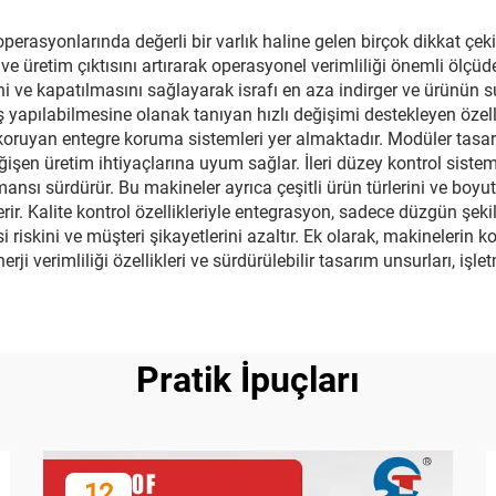
syonlarında değerli bir varlık haline gelen birçok dikkat çekic
ve üretim çıktısını artırarak operasyonel verimliliği önemli ölçü
 ve kapatılmasını sağlayarak israfı en aza indirger ve ürünün sun
yapılabilmesine olanak tanıyan hızlı değişimi destekleyen özelli
koruyan entegre koruma sistemleri yer almaktadır. Modüler tasar
işen üretim ihtiyaçlarına uyum sağlar. İleri düzey kontrol siste
sı sürdürür. Bu makineler ayrıca çeşitli ürün türlerini ve boyut
r. Kalite kontrol özellikleriyle entegrasyon, sadece düzgün şeki
 riskini ve müşteri şikayetlerini azaltır. Ek olarak, makinelerin
rji verimliliği özellikleri ve sürdürülebilir tasarım unsurları, iş
Pratik İpuçları
12