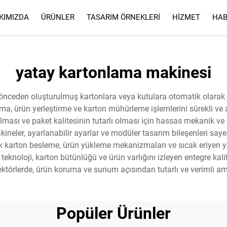
KIMIZDA
ÜRÜNLER
TASARIM ÖRNEKLERI
HIZMET
HAB
HIZMET
SSS
yatay kartonlama makinesi
 önceden oluşturulmuş kartonlara veya kutulara otomatik olarak
ürün yerleştirme ve karton mühürleme işlemlerini sürekli ve akıl
lması ve paket kalitesinin tutarlı olması için hassas mekanik ve
neler, ayarlanabilir ayarlar ve modüler tasarım bileşenleri sayesi
 karton besleme, ürün yükleme mekanizmaları ve sıcak eriyen yapış
teknoloji, karton bütünlüğü ve ürün varlığını izleyen entegre kalit
sektörlerde, ürün koruma ve sunum açısından tutarlı ve verimli amba
Popüler Ürünler