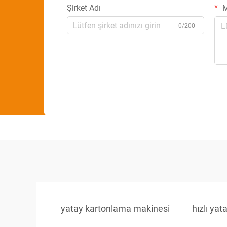
Şirket Adı
M
0/200
yatay kartonlama makinesi
hızlı ya