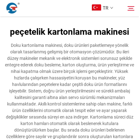
TR
peçetelik kartonlama makinesi
Hakkımızda
Arama
Doku kartonlama makinesi, doku ürünleri paketlemeye yönelik
olarak tasarlanmış gelişmiş bir otomasyon çözümüdür. Bu ileri
Ürünler
düzey makineler mekanik ve elektronik sistemleri sorunsuz şekilde
entegre ederek doku besleme, karton oluşturma, ürün yerleştirme ve
nihai kapatma olmak üzere birçok işlemi gerçekleştirir. Yüksek
Tasarım Örnekleri
hızlarda çalışırken hassasiyetini koruyan bu makineler, yüz
havlularından peçetelere kadar çeşitli doku ürün formatlarını
işleyebilir. Sistem, doğru ürün yerleştirilmesini ve sürekli ambalaj
Hizmet
kalitesini garanti altına alan servo sürümlü mekanizmaları
kullanmaktadır. Akıllı kontrol sistemlerine sahip olan makine, farklı
ürün özelliklerini otomatik olarak tespit eder ve ayar yaparak
Haberler
değişiklikler sırasında süreyi en aza indirger. Kartonlama süreci düz
karton hamları otomatik olarak beslenerek kutulara
dönüştürülürken başlar. Bu sırada doku ürünleri belirlenen
Bize Ulaşın
özelliklere göre sayılır ve gruplandırılır sonra oluşturulan kartonlara