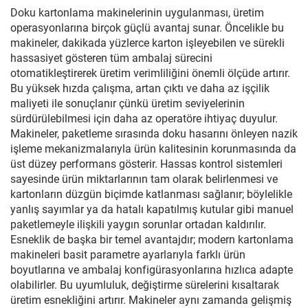
Doku kartonlama makinelerinin uygulanması, üretim
operasyonlarına birçok güçlü avantaj sunar. Öncelikle bu
makineler, dakikada yüzlerce karton işleyebilen ve sürekli
hassasiyet gösteren tüm ambalaj sürecini
otomatikleştirerek üretim verimliliğini önemli ölçüde artırır.
Bu yüksek hızda çalışma, artan çıktı ve daha az işçilik
maliyeti ile sonuçlanır çünkü üretim seviyelerinin
sürdürülebilmesi için daha az operatöre ihtiyaç duyulur.
Makineler, paketleme sırasında doku hasarını önleyen nazik
işleme mekanizmalarıyla ürün kalitesinin korunmasında da
üst düzey performans gösterir. Hassas kontrol sistemleri
sayesinde ürün miktarlarının tam olarak belirlenmesi ve
kartonların düzgün biçimde katlanması sağlanır; böylelikle
yanlış sayımlar ya da hatalı kapatılmış kutular gibi manuel
paketlemeyle ilişkili yaygın sorunlar ortadan kaldırılır.
Esneklik de başka bir temel avantajdır; modern kartonlama
makineleri basit parametre ayarlarıyla farklı ürün
boyutlarına ve ambalaj konfigürasyonlarına hızlıca adapte
olabilirler. Bu uyumluluk, değiştirme sürelerini kısaltarak
üretim esnekliğini artırır. Makineler aynı zamanda gelişmiş