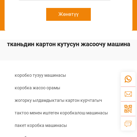
Жөнөтүү
тканьдин картон кутусун жасоочу машина
коробко тузуу машинасы
коробка жасоо орамы
жогорку ылдамдыктагы картон курчтагыч
тактоо менен иштеген коробкалош машинасы
пакет коробка машинасы