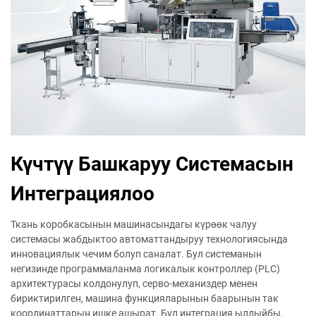
Күчтүү Башкаруу Системасын
Интеграциялоо
Ткань коробкасынын машинасындагы күрөөк чалуу
системасы жабдыктоо автоматтандыруу технологиясында
инновациялык чечим болуп саналат. Бул системанын
негизинде программаланма логикалык контроллер (PLC)
архитектурасы колдонулуп, серво-механиздер менен
бириктирилген, машина функцияларынын баарынын так
координаттарын ишке ашырат. Бул интеграция ылдыйбы,