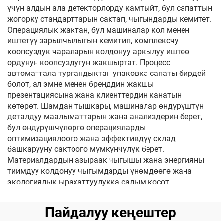
үчүн алдын ала детекторлорду камтыйт, бул сапаттын
жогорку стандарттарын сактап, чыгындарды кемитет.
Операциялык жактан, бул машиналар кол менен
иштетүү зарылчылыгын кемитип, комплексчу
коопсуздук чараларын колдонуу аркылуу иштөө
ордунун коопсуздугун жакшыртат. Процесс
автоматтала тургандыктан упаковка сапаты бирдей
болот, ал эмне менен бренддин жакшы
презентациясына жана клиенттердин канатын
көтөрөт. Шамдан тышкары, машиналар өндүрүштүн
деталдуу маалыматтарын жана анализдерин берет,
бул өндүрүшчүлөргө операцияларды
оптимизациялоого жана эффективдүү склад
башкарууну сактоого мүмкүнчүлүк берет.
Материалдардын азыраак чыгышы жана энергияны
тиимдуу колдонуу чыгымдарды үнөмдөөгө жана
экологиялык ырахаттуулукка салым косот.
Пайдалуу кеңештер