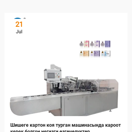
21
Jul
Шишеге картон коя турган машинасында кароот
керек болгон негизги өзгөчөлүктөр