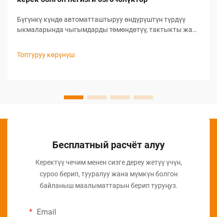
Бүгүнкү күндө автоматташтыруу өндүрүштүн түрдүү
ыкмаларында чыгымдарды төмөндөтүү, тактыкты жана
өндүрүмдүлүктү арттыруу үчүн колдонулат. Бул
технологиялардын ичинен шишеге картон кутулар
Топтуруу көрүнүш
жасоочу машиналар өзгөчө айырмачылык келтирип
жатат.
Бесплатный расчёт алуу
Керектүү чечим менен сизге дереу жетүү үчүн,
суроо берип, тууралуу жана мүмкүн болгон
байланыш маалыматтарын берип туруңуз.
Email