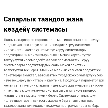
Сапарлык таандоо жана
көздейү системасы
Ткань такырларын картошкалоо машинасынын иштөөсүнүн
бардык жагына толук сапат кепилдик берүү системасы
киргизилген. Жогорку чечмелүү көруу системалары
продукциянын жайгаштырылышы менен картон түзүү
тактуулугун көзөмөлдөйт, ал эми салмагын текшерүү
системалары продукттардын саны менен пакеттин
толуктуугун текшерет. Машина ылайык келбеген продукт же
пакеттерди аныктап, автоматтык түрдө жокко чыгаруучу бир
нече текшерүү пункттарын камтыйт. Продукция параметрлери
менен сапат метрикаларынын деталдуу жазууларын сактоочу
интеллектуалдуу көзөмөл системасы үзгүлтүксүз процесс
жакшыртууга мүмкүнчүлүк берет. Системада оптималдуу
иштөө шарттарын сактоого жардам берген автоматтык
тазалоо жана техникалык көзөмөл программалары да бар.