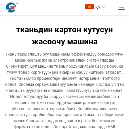
KY
тканьдин картон кутусун
Биз жөнүндө
жасоочу машина
Издөө
Продукциялар
Ткань такырлаштыруу машинасы эффективдүү орамдоо үчүн
механикалык жана электроникалык системаларды
бириктирет. Бул машина ткань продукциясын берүү, коробка
Дизайн Жоруму
түзүү, товар киргизүү жана акыркы жабуу иштерин аткарат.
Так такырлоо процесстеринде счётчиктер менен топтоого
болот. Система серво-башкаруу механизмдерин колдонуп, так
Кызмат
жайгаштырууну жана орамдын сапаттуулугун камсыз кылат.
Интеллектуалдуу башкаруу системасы менен жабдылган
машина автоматтык түрдө параметрлерди өзгөртүп,
Жаңылыктар
убакытты текке катырып албайт. Коробкаларды түзүү
процесси түз коробко бланкаларынын автоматтык берилүүсү
менен башталат, андан соң пакеттер так белгиленген
Бизге Байланыш
форматта топтолот. Ошондой эле, машиналарда HMI