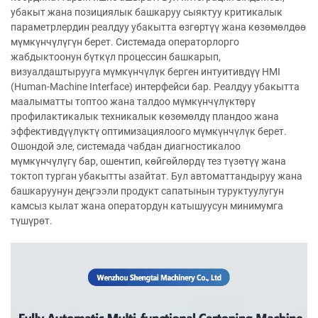
убакыт жана позициялык башкаруу сыяктуу критикалык
параметрлердин реалдуу убакытта өзгөртүү жана көзөмөлдөө
мүмкүнчүлүгүн берет. Системада операторлорго
жабдыктоонун бүткүл процессин башкарып,
визуалдаштырууга мүмкүнчүлүк берген интуитивдүү HMI
(Human-Machine Interface) интерфейси бар. Реалдуу убакытта
маалыматты топтоо жана талдоо мүмкүнчүлүктөрү
профилактикалык техникалык көзөмөлдү пландоо жана
эффективдүүлүктү оптимизациялоого мүмкүнчүлүк берет.
Ошондой эле, системада чабдан диагностикалоо
мүмкүнчүлүгү бар, ошентип, көйгөйлөрдү тез түзөтүү жана
токтоп турган убакытты азайтат. Бул автоматтандыруу жана
башкаруунун деңгээли продукт сапатынын туруктуулугун
камсыз кылат жана оператордун катышуусун минимумга
түшүрөт.