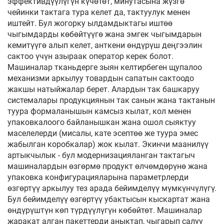
эффективдүүлүгүн күчөтөт, минутасына жүзгө
чейинки тактага тура келет да, тактуулук менен
иштейт. Бул жогорку ылдамдыктагы иштөө
чыгымдарды көбөйтүүгө жана эмгек чыгымдарын
кемитүүгө алып келет, анткени өндүрүш деңгээлин
сактоо үчүн азыраак оператор керек болот.
Машиналар тканьдерге зыян келтирбеген щупалоо
механизми аркылуу товардын сапатын сактоодо
жакшы натыйжалар берет. Алардын так башкаруу
системалары продукциянын так санын жана тактанын
туура формаланышын камсыз кылат, кол менен
упаковкалоого байланышкан жана ошол сыяктуу
маселелерди (мисалы, кате эсептөө же туура эмес
жабылган коробкалар) жок кылат. Экинчи маанилүү
артыкчылык - бул модернизацияланган тактагыч
машиналардын өзгөрмө продукт өлчөмдөрүнө жана
упаковка конфигурацияларына параметрлерди
өзгөртүү аркылуу тез арада бейимделүү мүмкүнчүлүгү.
Бул бейимделүү өзгөртүү убактысын кыскартат жана
өндүрүштүн көп түрдүүлүгүн көбөйтөт. Машиналар
жаракат алган пакеттерди аныктап, чыгарып салуу