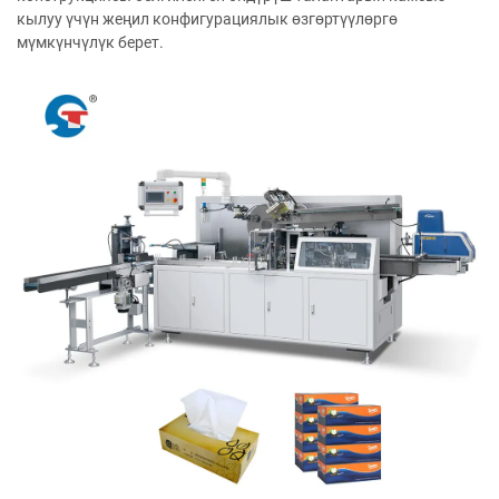
кылуу үчүн жеңил конфигурациялык өзгөртүүлөргө
мүмкүнчүлүк берет.