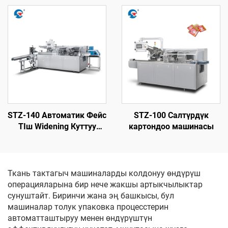
STZ-140 Автоматик Фейс
STZ-100 Салтүрдүк
TIш Widening Куттуу
картондоо машинасы
Өчүрүү Машыны
Ткань тактагыч машиналарды колдонуу өндүрүш
операцияларына бир нече жакшы артыкчылыктар
сунуштайт. Биринчи жана эң башкысы, бул
машиналар толук упаковка процесстерин
автоматташтыруу менен өндүрүштүн