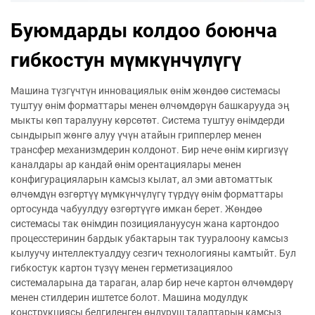
Буюмдарды колдоо боюнча
гибкостун мүмкүнчүлүгү
Машина түзгүчтүн инновациялык өнім жөндөө системасы
туштуу өнім форматтары менен өлчөмдөрүн башкарууда эң
мыкты көп таралууну көрсөтөт. Система туштуу өнімдерди
сындырып жөнгө алуу үчүн атайын грипперлер менен
трансфер механизмдерин колдонот. Бир нече өнім киргизүү
каналдары ар кандай өнім орентациялары менен
конфигурацияларын камсыз кылат, ал эми автоматтык
өлчөмдүн өзгөртүү мүмкүнчүлүгү түрдүү өнім форматтары
ортосунда чабуулдуу өзгөртүүгө имкан берет. Жөндөө
системасы так өнімдин позициялануусун жана картондоо
процесстеринин бардык убактарын так тууралоону камсыз
кылуучу интеллектуалдуу сезгич технологияны камтыйт. Бул
гибкостук картон түзүү менен герметизациялоо
системаларына да тараган, алар бир нече картон өлчөмдөрү
менен стилдерин иштетсе болот. Машина модулдук
конструкциясы белгиленген өндүрүш талаптарын камсыз