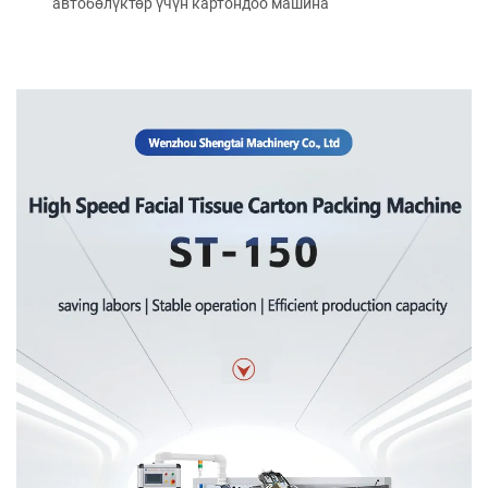
автобөлүктөр үчүн картондоо машина