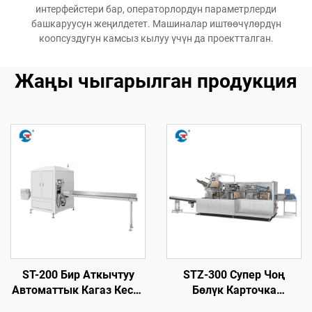
интерфейстери бар, операторлордун параметрлерди
башкаруусун жеңилдетет. Машиналар иштөөчүлөрдүн
коопсуздугун камсыз кылуу үчүн да проектталган.
Жаңы чыгарылган продукция
ST-200 Бир Аткычтуу
STZ-300 Супер Чоң
Автоматтык Кагаз Кесүү
Бөлүк Карточка
Маягы
Машинасы