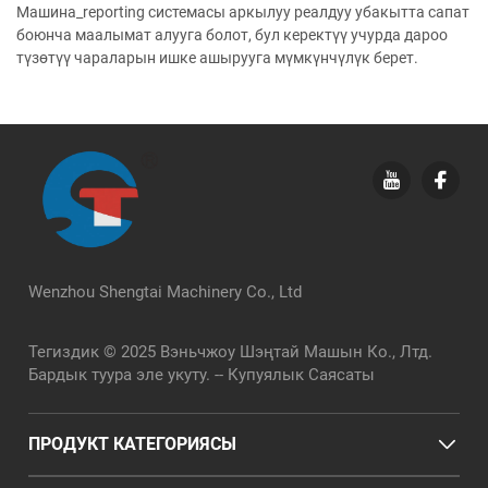
Машина_reporting системасы аркылуу реалдуу убакытта сапат
боюнча маалымат алууга болот, бул керектүү учурда дароо
түзөтүү чараларын ишке ашырууга мүмкүнчүлүк берет.
Wenzhou Shengtai Machinery Co., Ltd
Тегиздик © 2025 Вэньчжоу Шэңтай Машын Ко., Лтд.
Бардык туура эле укуту. --
Купуялык Саясаты
ПРОДУКТ КАТЕГОРИЯСЫ