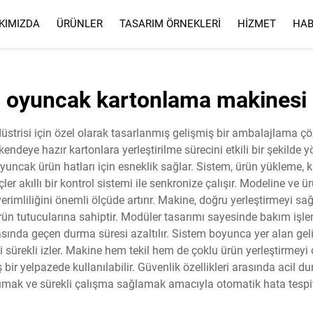
KIMIZDA
ÜRÜNLER
TASARIM ÖRNEKLERI
HIZMET
HAB
HIZMET
SSS
oyuncak kartonlama makinesi
trisi için özel olarak tasarlanmış gelişmiş bir ambalajlama çöz
deye hazır kartonlara yerleştirilme sürecini etkili bir şekilde y
ik oyuncak ürün hatları için esneklik sağlar. Sistem, ürün yükleme,
ler akıllı bir kontrol sistemi ile senkronize çalışır. Modeline ve
erimliliğini önemli ölçüde artırır. Makine, doğru yerleştirmeyi
ün tutucularına sahiptir. Modüler tasarımı sayesinde bakım işleml
 arasında geçen durma süresi azaltılır. Sistem boyunca yer alan gel
ürekli izler. Makine hem tekil hem de çoklu ürün yerleştirmeyi
bir yelpazede kullanılabilir. Güvenlik özellikleri arasında acil d
umak ve sürekli çalışma sağlamak amacıyla otomatik hata tespit 