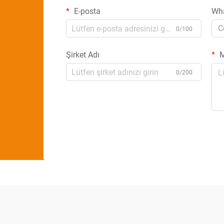
E-posta
Wh
C
0/100
Şirket Adı
M
0/200