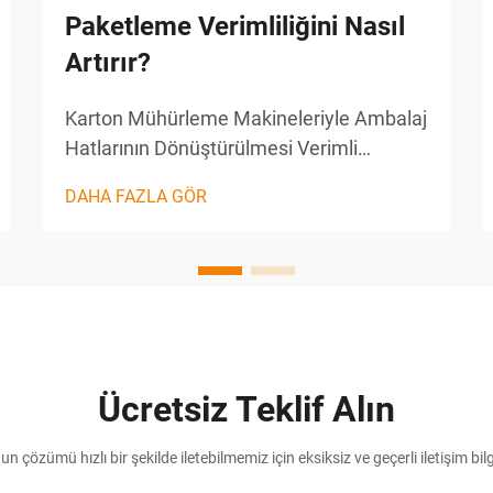
Paketleme Verimliliğini Nasıl
Artırır?
Karton Mühürleme Makineleriyle Ambalaj
Hatlarının Dönüştürülmesi Verimli
ambalajlama, başarılı ürün dağıtımının
DAHA FAZLA GÖR
temel taşıdır. Kullanılabilir çeşitli araçlar
arasında karton mühürleme makinesi,
modern ambalaj hatlarında öne çıkan
önemli bir bileşen olarak dikkat
çekmektedir...
Ücretsiz Teklif Alın
n çözümü hızlı bir şekilde iletebilmemiz için eksiksiz ve geçerli iletişim bilg