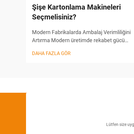
Şişe Kartonlama Makineleri
Seçmelisiniz?
Modern Fabrikalarda Ambalaj Verimliliğini
Artırma Modern üretimde rekabet gücünü
korumak için verimlilik ve hassasiyet
DAHA FAZLA GÖR
hayati öneme sahiptir. Özellikle bu
kritikliğin ön plana çıktığı alanlardan biri,
ambalaj sürecidir ve bu süreçte özellikle...
Lütfen size uygu