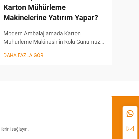
Karton Mühürleme
Kar
Makinelerine Yatırım Yapar?
Seç
Modern Ambalajlamada Karton
Endü
Mühürleme Makinesinin Rolü Günümüz
Kart
rekabetçi iş ortamında ambalajlama
Pake
DAHA FAZLA GÖR
DAHA
işlemlerinde verimlilik, hız ve tutarlılık
deva
başarı için kritik öneme sahiptir. Karton
maki
Mühürleme Makinesi, bu alanda sahip
yer a
olunması gereken bir çözüm hâline
gelmiştir...
ilerini sağlayın.