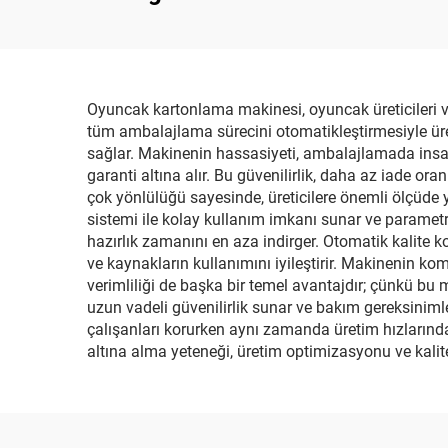
Paketleme Makinesi
Oyuncak kartonlama makinesi, oyuncak üreticileri ve 
tüm ambalajlama sürecini otomatikleştirmesiyle üretim
sağlar. Makinenin hassasiyeti, ambalajlamada insan
garanti altına alır. Bu güvenilirlik, daha az iade o
çok yönlülüğü sayesinde, üreticilere önemli ölçüde
sistemi ile kolay kullanım imkanı sunar ve parametre
hazırlık zamanını en aza indirger. Otomatik kalite k
ve kaynakların kullanımını iyileştirir. Makinenin ko
verimliliği de başka bir temel avantajdır; çünkü bu
uzun vadeli güvenilirlik sunar ve bakım gereksinimle
çalışanları korurken aynı zamanda üretim hızlarında 
altına alma yeteneği, üretim optimizasyonu ve kalite