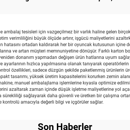
Makinesi
ve Sigilliyor Mak
ambalaj tesisleri için vazgeçilmez bir varlık haline gelen birço
 verimliliğini büyük ölçüde artırır, işgücü maliyetlerini azaltır
 hatasını ortadan kaldırarak her bir oyuncak kutusunun içine doğ
ranlarına ve artan müşteri memnuniyetine dönüşür. Farklı karton b
 yeniden donanım yapmadan değişen ürün hatlarına uyum sağlayab
 ayarlarının hızlıca yapılmasına olanak tanıyarak operatörlerin 
ontrol özellikleri, sadece düzgün şekilde paketlenmiş ürünlerin ü
mpakt tasarımı, yüksek üretim kapasitelerini korurken zemin alanı
 makine, manuel ambalajlama işlemlerine kıyasla optimize edilmiş
rini azaltarak zaman içinde düşük işletme maliyetlerine yol açar.
sürekliliği sağlayarak daha güvenli ve üretken bir çalışma ortamı
 kontrolü amacıyla değerli bilgi ve içgörüler sağlar.
Son Haberler