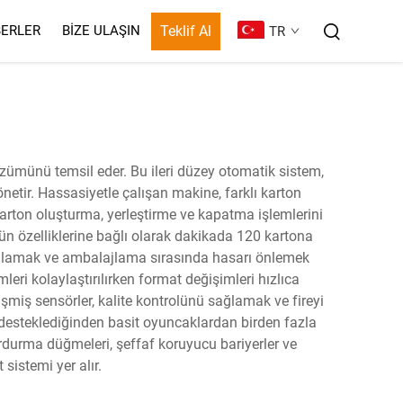
Teklif Al
ERLER
BIZE ULAŞIN
TR
ümünü temsil eder. Bu ileri düzey otomatik sistem,
önetir. Hassasiyetle çalışan makine, farklı karton
 karton oluşturma, yerleştirme ve kapatma işlemlerini
 ürün özelliklerine bağlı olarak dakikada 120 kartona
 sağlamak ve ambalajlama sırasında hasarı önlemek
eri kolaylaştırılırken format değişimleri hızlıca
işmiş sensörler, kalite kontrolünü sağlamak ve fireyi
 desteklediğinden basit oyuncaklardan birden fazla
urdurma düğmeleri, şeffaf koruyucu bariyerler ve
sistemi yer alır.