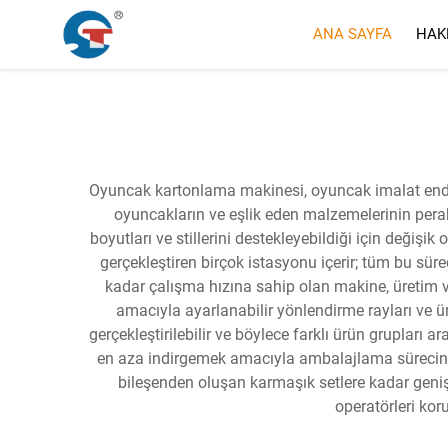
ANA SAYFA
HAK
Oyuncak kartonlama makinesi, oyuncak imalat endüs
oyuncakların ve eşlik eden malzemelerinin peraken
boyutları ve stillerini destekleyebildiği için değiş
gerçekleştiren birçok istasyonu içerir; tüm bu süreç
kadar çalışma hızına sahip olan makine, üretim v
amacıyla ayarlanabilir yönlendirme rayları ve ür
gerçekleştirilebilir ve böylece farklı ürün grupları
en aza indirgemek amacıyla ambalajlama sürecini s
bileşenden oluşan karmaşık setlere kadar geniş 
operatörleri kor