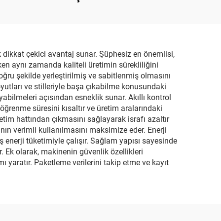
ine
Makinesi
k dikkat çekici avantaj sunar. Şüphesiz en önemlisi,
ken aynı zamanda kaliteli üretimin sürekliliğini
ru şekilde yerleştirilmiş ve sabitlenmiş olmasını
oyutları ve stilleriyle başa çıkabilme konusundaki
ilmeleri açısından esneklik sunar. Akıllı kontrol
öğrenme süresini kısaltır ve üretim aralarındaki
retim hattından çıkmasını sağlayarak israfı azaltır
nın verimli kullanılmasını maksimize eder. Enerji
 enerji tüketimiyle çalışır. Sağlam yapısı sayesinde
 Ek olarak, makinenin güvenlik özellikleri
 yaratır. Paketleme verilerini takip etme ve kayıt