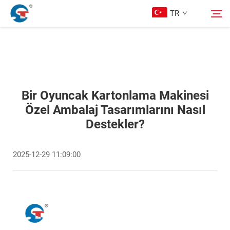
TR
Hakkımızda
Aramak
Ürünler
Bir Oyuncak Kartonlama Makinesi
Özel Ambalaj Tasarımlarını Nasıl
Destekler?
Tasarım Örnekleri
2025-12-29 11:09:00
Hizmet
Haberler
Bize Ulaşın