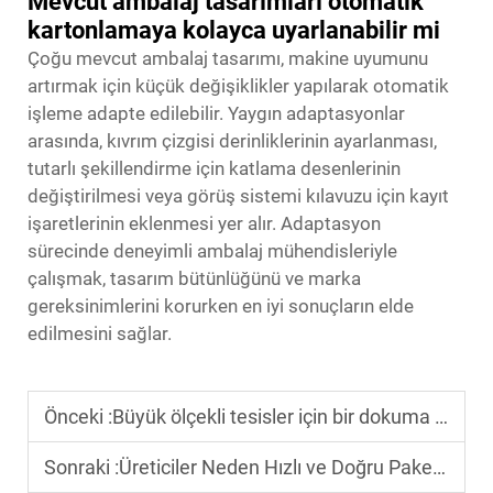
Mevcut ambalaj tasarımları otomatik
kartonlamaya kolayca uyarlanabilir mi
Çoğu mevcut ambalaj tasarımı, makine uyumunu
artırmak için küçük değişiklikler yapılarak otomatik
işleme adapte edilebilir. Yaygın adaptasyonlar
arasında, kıvrım çizgisi derinliklerinin ayarlanması,
tutarlı şekillendirme için katlama desenlerinin
değiştirilmesi veya görüş sistemi kılavuzu için kayıt
işaretlerinin eklenmesi yer alır. Adaptasyon
sürecinde deneyimli ambalaj mühendisleriyle
çalışmak, tasarım bütünlüğünü ve marka
gereksinimlerini korurken en iyi sonuçların elde
edilmesini sağlar.
Önceki :
Büyük ölçekli tesisler için bir dokuma katlama makinesini ideal hale getiren özellikler nelerdir?
Sonraki :
Üreticiler Neden Hızlı ve Doğru Paketleme İçin Kartonlama Makinesini Tercih Eder?