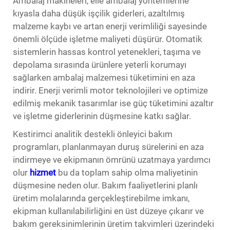
Ambalaj makineleri, elle ambalaj yöntemlerine
kıyasla daha düşük işçilik giderleri, azaltılmış
malzeme kaybı ve artan enerji verimliliği sayesinde
önemli ölçüde işletme maliyeti düşürür. Otomatik
sistemlerin hassas kontrol yetenekleri, taşıma ve
depolama sırasında ürünlere yeterli korumayı
sağlarken ambalaj malzemesi tüketimini en aza
indirir. Enerji verimli motor teknolojileri ve optimize
edilmiş mekanik tasarımlar ise güç tüketimini azaltır
ve işletme giderlerinin düşmesine katkı sağlar.
Kestirimci analitik destekli önleyici bakım
programları, planlanmayan duruş sürelerini en aza
indirmeye ve ekipmanın ömrünü uzatmaya yardımcı
olur
hizmet
bu da toplam sahip olma maliyetinin
düşmesine neden olur. Bakım faaliyetlerini planlı
üretim molalarında gerçekleştirebilme imkanı,
ekipman kullanılabilirliğini en üst düzeye çıkarır ve
bakım gereksinimlerinin üretim takvimleri üzerindeki