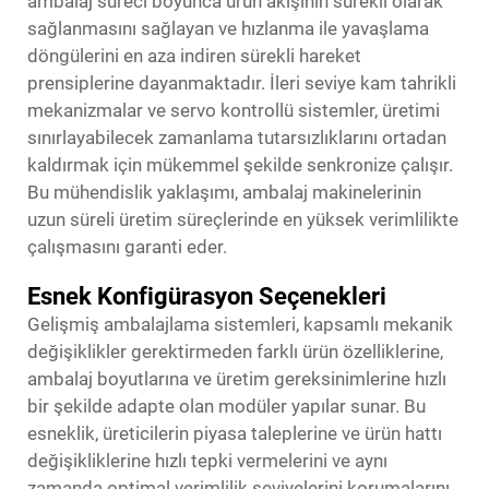
ambalaj süreci boyunca ürün akışının sürekli olarak
sağlanmasını sağlayan ve hızlanma ile yavaşlama
döngülerini en aza indiren sürekli hareket
prensiplerine dayanmaktadır. İleri seviye kam tahrikli
mekanizmalar ve servo kontrollü sistemler, üretimi
sınırlayabilecek zamanlama tutarsızlıklarını ortadan
kaldırmak için mükemmel şekilde senkronize çalışır.
Bu mühendislik yaklaşımı, ambalaj makinelerinin
uzun süreli üretim süreçlerinde en yüksek verimlilikte
çalışmasını garanti eder.
Esnek Konfigürasyon Seçenekleri
Gelişmiş ambalajlama sistemleri, kapsamlı mekanik
değişiklikler gerektirmeden farklı ürün özelliklerine,
ambalaj boyutlarına ve üretim gereksinimlerine hızlı
bir şekilde adapte olan modüler yapılar sunar. Bu
esneklik, üreticilerin piyasa taleplerine ve ürün hattı
değişikliklerine hızlı tepki vermelerini ve aynı
zamanda optimal verimlilik seviyelerini korumalarını