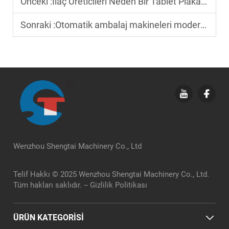
Önceki :
İlaç Üreticileri Neden Bir Tablet Plakası Kartonlama Makinesine Yatırım Yapmalıdır?
Sonraki :
Otomatik ambalaj makineleri modern tesisler için neden gereklidir?
Wenzhou Shengtai Machinery Co., Ltd
Telif Hakkı © 2025 Wenzhou Shengtai Machinery Co., Ltd.
Tüm hakları saklıdır. --
Gizlilik Politikası
ÜRÜN KATEGORİSİ