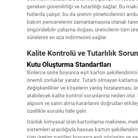
gereken güvenilirliği ve tutarlılığı sağlar. Bu m
hızlarda çalışır; bu da üretim yöneticilerinin am
bakım pencerelerini zamanlamasına olanak tanır
öngörülebilir çalışma doğası, üreticilerin tüm ür
sürelerini en aza indirmesini sağlar.
Kalite Kontrolü ve Tutarlılık Sorun
Kutu Oluşturma Standartları
Binlerce ünite boyunca eşit karton şekillendirimi
önemli zorluklar yaratır. Tutarlı olmayan katlama
değişkenlikler ve köşelerin yanlış hizalanması,
atabilecek kalite kontrol sorunlarına neden olur. B
algısını ve satın alma kararlarını doğrudan etk
özellikle sorunlu hâle gelir.
Günlük kimyasal ürün kartonlama makinesi, mekan
sistemleri aracılığıyla hassas karton şekillendirim
tüm üretim partileri boyunca eşit görünüm ve yapı