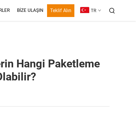
Teklif Alın
RLER
BIZE ULAŞIN
TR
erin Hangi Paketleme
labilir?