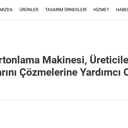
MIZDA
ÜRÜNLER
TASARIM ÖRNEKLERI
HIZMET
HABE
HIZMET
SSS
tonlama Makinesi, Üreticil
rını Çözmelerine Yardımcı O