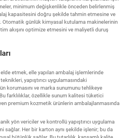
akineler, minimum değişkenlikle önceden belirlenmiş
balaj kapasitesini doğru şekilde tahmin etmesine ve
. Otomatik günlük kimyasal kutulama makinelerinin
etim akışını optimize etmesini ve maliyetli duruş
ları
 elde etmek, elle yapılan ambalaj işlemlerinde
 teknikleri, yapıştırıcı uygulamasındaki
 ürün korumasını ve marka sunumunu tehlikeye
u farklılıklar, özellikle sunum kalitesi tüketici
ileyen premium kozmetik ürünlerin ambalajlanmasında
ik yön vericiler ve kontrollü yapıştırıcı uygulama
i sağlar. Her bir karton aynı şekilde işlenir; bu da
sal bütünlük sağlar. Bu tutarlılık, kapsamlı kalite