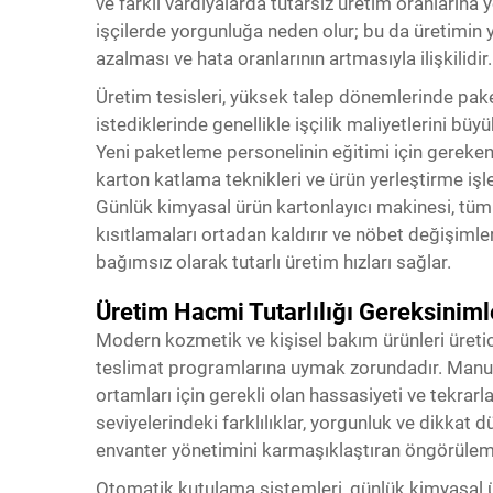
ve farklı vardiyalarda tutarsız üretim oranlarına 
işçilerde yorgunluğa neden olur; bu da üretimin
azalması ve hata oranlarının artmasıyla ilişkilidir.
Üretim tesisleri, yüksek talep dönemlerinde pa
istediklerinde genellikle işçilik maliyetlerini büy
Yeni paketleme personelinin eğitimi için gereken 
karton katlama teknikleri ve ürün yerleştirme işl
Günlük kimyasal ürün kartonlayıcı makinesi, tüm
kısıtlamaları ortadan kaldırır ve nöbet değişim
bağımsız olarak tutarlı üretim hızları sağlar.
Üretim Hacmi Tutarlılığı Gereksiniml
Modern kozmetik ve kişisel bakım ürünleri üreticile
teslimat programlarına uymak zorundadır. Manue
ortamları için gerekli olan hassasiyeti ve tekrarla
seviyelerindeki farklılıklar, yorgunluk ve dikkat
envanter yönetimini karmaşıklaştıran öngörüleme
Otomatik kutulama sistemleri, günlük kimyasal ürü