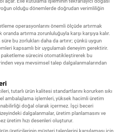
yol açar. Elle kutulama işleminin tekrarlayıcı doğası
 yoğun olduğu dönemlerde doğrudan verimliliğin
ketleme operasyonlarını önemli ölçüde artırmak
ük oranda artırma zorunluluğuyla karşı karşıya kalır.
süre bu zorlukları daha da artırır; çünkü uygun
emleri kapsamlı bir uygulamalı deneyim gerektirir.
 paketleme sürecini otomatikleştirerek bu
lerinden veya mevsimsel talep dalgalanmalarından
eri
ri, tutarlı ürün kalitesi standartlarını korurken sıkı
l ambalajlama işlemleri, yüksek hacimli üretim
nabilirliği doğal olarak içermez. İşçi beceri
 düzeyindeki dalgalanmalar, üretim planlamasını ve
z üretim hızı desenleri oluşturur.
n üreticilerinin müşteri taleplerini karşılaması için