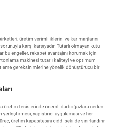
etleri, üretim verimliliklerini ve kar marjlarını
orunuyla karşı karşıyadır. Tutarlı olmayan kutu
ar bu engeller, rekabet avantajını korumak için
artonlama makinesi
tutarlı kaliteyi ve optimum
tleme gereksinimlerine yönelik dönüştürücü bir
aları
ya üretim tesislerinde önemli darboğazlara neden
eri yerleştirmesi, yapıştırıcı uygulaması ve her
reç, üretim kapasitesini ciddi şekilde sınırlandırır