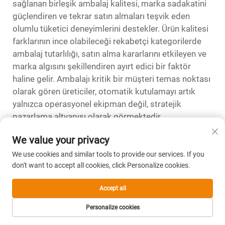
sağlanan birleşik ambalaj kalitesi, marka sadakatini
güçlendiren ve tekrar satın almaları teşvik eden
olumlu tüketici deneyimlerini destekler. Ürün kalitesi
farklarının ince olabileceği rekabetçi kategorilerde
ambalaj tutarlılığı, satın alma kararlarını etkileyen ve
marka algısını şekillendiren ayırt edici bir faktör
haline gelir. Ambalajı kritik bir müşteri temas noktası
olarak gören üreticiler, otomatik kutulamayı artık
yalnızca operasyonel ekipman değil, stratejik
pazarlama altyapısı olarak görmektedir.
Ürün Yeniliği ve Piyasa Yanıt Verme
We value your privacy
Yeteneği İçin Esneklik
We use cookies and similar tools to provide our services. If you
Modern gıda kartonlama makineleri, ürün yeniliğini
don't want to accept all cookies, click Personalize cookies.
destekleyen ve dinamik gıda pazarlarında tüketici
Accept all
tercihlerindeki değişimler ile rekabetçi baskılar
nedeniyle kritik olan hızlı piyasa tepkisini sağlayan
Personalize cookies
işlevsel esneklik sunar. Paket boyutları, formatları ve