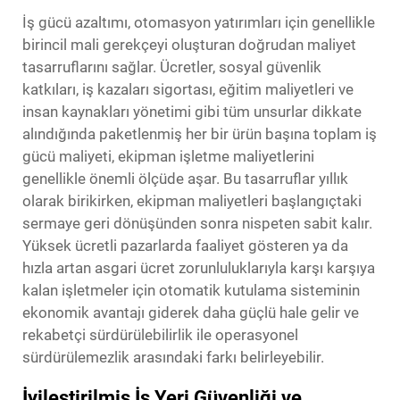
İş gücü azaltımı, otomasyon yatırımları için genellikle
birincil mali gerekçeyi oluşturan doğrudan maliyet
tasarruflarını sağlar. Ücretler, sosyal güvenlik
katkıları, iş kazaları sigortası, eğitim maliyetleri ve
insan kaynakları yönetimi gibi tüm unsurlar dikkate
alındığında paketlenmiş her bir ürün başına toplam iş
gücü maliyeti, ekipman işletme maliyetlerini
genellikle önemli ölçüde aşar. Bu tasarruflar yıllık
olarak birikirken, ekipman maliyetleri başlangıçtaki
sermaye geri dönüşünden sonra nispeten sabit kalır.
Yüksek ücretli pazarlarda faaliyet gösteren ya da
hızla artan asgari ücret zorunluluklarıyla karşı karşıya
kalan işletmeler için otomatik kutulama sisteminin
ekonomik avantajı giderek daha güçlü hale gelir ve
rekabetçi sürdürülebilirlik ile operasyonel
sürdürülemezlik arasındaki farkı belirleyebilir.
İyileştirilmiş İş Yeri Güvenliği ve