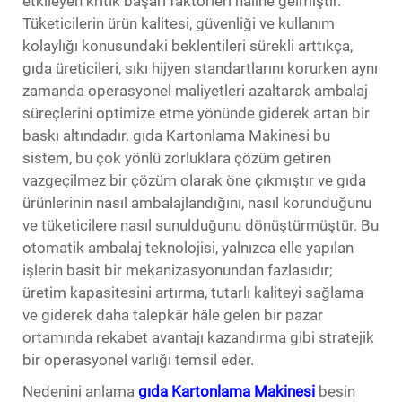
etkileyen kritik başarı faktörleri haline gelmiştir.
Tüketicilerin ürün kalitesi, güvenliği ve kullanım
kolaylığı konusundaki beklentileri sürekli arttıkça,
gıda üreticileri, sıkı hijyen standartlarını korurken aynı
zamanda operasyonel maliyetleri azaltarak ambalaj
süreçlerini optimize etme yönünde giderek artan bir
baskı altındadır.
gıda Kartonlama Makinesi
bu
sistem, bu çok yönlü zorluklara çözüm getiren
vazgeçilmez bir çözüm olarak öne çıkmıştır ve gıda
ürünlerinin nasıl ambalajlandığını, nasıl korunduğunu
ve tüketicilere nasıl sunulduğunu dönüştürmüştür. Bu
otomatik ambalaj teknolojisi, yalnızca elle yapılan
işlerin basit bir mekanizasyonundan fazlasıdır;
üretim kapasitesini artırma, tutarlı kaliteyi sağlama
ve giderek daha talepkâr hâle gelen bir pazar
ortamında rekabet avantajı kazandırma gibi stratejik
bir operasyonel varlığı temsil eder.
Nedenini anlama
gıda Kartonlama Makinesi
besin