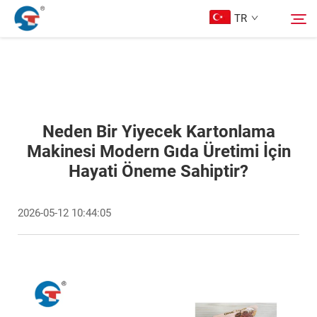
TR
Hakkımızda
Ara
Ürünler
Neden Bir Yiyecek Kartonlama
Makinesi Modern Gıda Üretimi İçin
Hayati Öneme Sahiptir?
Tasarım Örnekleri
2026-05-12 10:44:05
Hizmet
Haberler
Bize Ulaşın