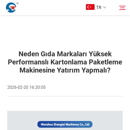
TR
Hakkımızda
Ara
Ürünler
Neden Gıda Markaları Yüksek
Performanslı Kartonlama Paketleme
Makinesine Yatırım Yapmalı?
Tasarım Örnekleri
2026-02-20 16:20:05
Hizmet
Haberler
Bize Ulaşın