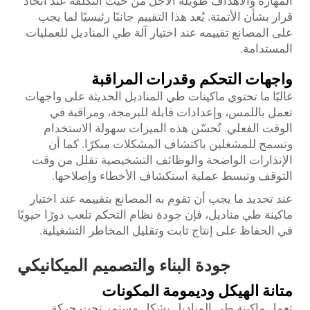
المهارة والأهداف طويلة الأجل من حيث التكلفة عند اتخاذ
قرار بشأن الأتمتة. يُعد هذا التقييم جانبًا رئيسيًا لما يجب
على المصانع تقييمه عند اختيار آلة طي المناديل للعمليات
المستدامة.
واجهات التحكم وقدرات المراقبة
غالبًا ما تحتوي ماكينات طي المناديل الحديثة على واجهات
تعمل باللمس، وإعدادات قابلة للبرمجة، ومراقبة في
الوقت الفعلي. تُحسّن هذه الميزات سهولة الاستخدام
وتسمح للمشغلين باكتشاف المشكلات مبكرًا. كما أن
الإنذارات الواضحة والوظائف التشخيصية تقلل من وقت
التوقف وتبسط عملية استكشاف الأخطاء وإصلاحها.
عند تحديد ما يجب أن تقوم به المصانع بتقييمه عند اختيار
ماكينة طي مناديل، فإن جودة نظام التحكم تلعب دورًا حيويًا
في الحفاظ على إنتاج ثابت وتقليل المخاطر التشغيلية.
جودة البناء والتصميم الميكانيكي
متانة الهيكل وديمومة المكونات
تعمل ماكينة طي المناديل بشكل مستمر تحت حركة