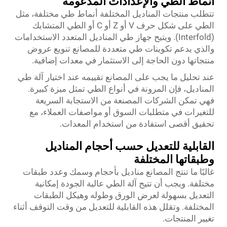
أنماط الطي والإعدادات المدعومة
تتطلب منتجات المناديل المختلفة أنماط طي مختلفة، مثل
الطي على شكل حرف V أو Z أو C أو الطي المتشابك
(Interfold). ويتيح جهاز طي المناديل المتعدد الاستخدامات
والذي يدعم تكوينات طي متعددة للمصانع تنويع عروض
منتجاتها دون الحاجة إلى الاستثمار في معدات إضافية.
عند تحليل ما يجب على المصانع تقييمه عند اختيار آلة طي
المناديل، فإن المرونة في أنواع الطي تمثل ميزة كبيرة.
فهي تمكن الشركات المصنعة من الاستجابة السريعة
للتغيرات في متطلبات السوق أو مواصفات العملاء، مع
تحقيق أقصى استفادة من استخدام المعدات.
القابلية للتعديل حسب أحجام المناديل
وطبقاتها المختلفة
غالبًا ما تنتج المصانع مناديل بأحجام وسمك وعدد طبقات
مختلفة. ويجب أن تتيح آلة الطي عالية الجودة إمكانية
التعديل بسهولة لعرض الورق وطوله وهيكل الطبقات
المختلفة. وتقلل هذه القابلية للتعديل من وقت التوقف أثناء
تغيير المنتجات.