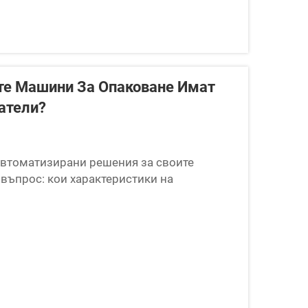
те Машини За Опаковане Имат
атели?
автоматизирани решения за своите
въпрос: кои характеристики на
влияят върху оперативната ефективност,
вращаемост на инвестициите? За разлика