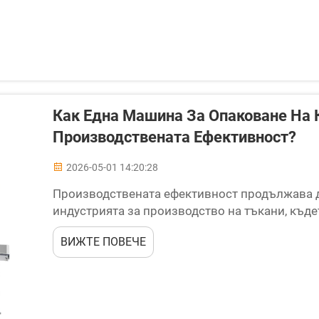
Как Една Машина За Опаковане На
Производствената Ефективност?
2026-05-01 14:20:28
Производствената ефективност продължава д
индустрията за производство на тъкани, къде
скорост директно влияе върху рентабилностт
ВИЖТЕ ПОВЕЧЕ
кърпички в големи количества, етапът на опак