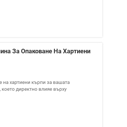
ина За Опаковане На Хартиени
 на хартиени кърпи за вашата
 което директно влияе върху
о на продукта и общите оперативни
те, нива на автоматизация...