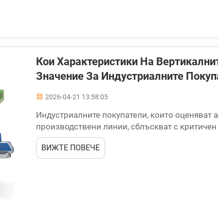
Кои Характеристики На Вертикални
Значение За Индустриалните Покуп
2026-04-21 13:58:05
Индустриалните покупатели, които оценяват 
производствени линии, сблъскват с критичен 
вертикалните машини за опаковане директно 
ВИЖТЕ ПОВЕЧЕ
качеството на продукта и дългосрочната въз
от потребителските...