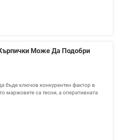
 Кърпички Може Да Подобри
а бъде ключов конкурентен фактор в
то маржовете са тесни, а оперативната
а. За производителите, които произвеждат
оване често...