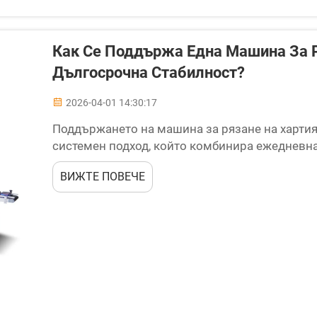
Как Се Поддържа Една Машина За Р
Дългосрочна Стабилност?
2026-04-01 14:30:17
Поддържането на машина за рязане на хартия
системен подход, който комбинира ежедневна
профилактична поддръжка и проактивен мон
ВИЖТЕ ПОВЕЧЕ
оборудване за рязане на хартия представлява 