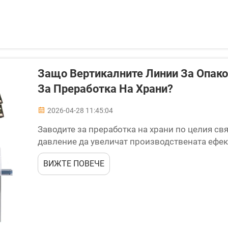
Защо Вертикалните Линии За Опако
За Преработка На Храни?
2026-04-28 11:45:04
Заводите за преработка на храни по целия св
давление да увеличат производствената ефек
стандарти и да намалят оперативните разходи
ВИЖТЕ ПОВЕЧЕ
се потребителски изисквания. В този предиз
опаковане...