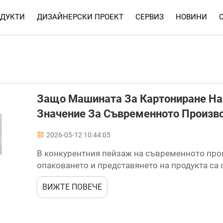
ДУКТИ
ДИЗАЙНЕРСКИ ПРОЕКТ
СЕРВИЗ
НОВИНИ
СЕРВИЗ
ЧЗВ
Защо Машината За Картониране На
Значение За Съвременното Произво
2026-05-12 10:44:05
В конкурентния пейзаж на съвременното про
опаковането и представянето на продукта са 
директно влияят върху пазарната производит
ВИЖТЕ ПОВЕЧЕ
повишаването на потребителските очаквания о