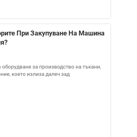
орите При Закупуване На Машина
ия?
 оборудване за производство на тъкани,
ние, което излиза далеч зад
роизводство на тоалетна хартия
, който ще повлияе на пр...