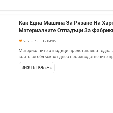
Как Една Машина За Рязане На Ха
Материалните Отпадъци За Фабрик
2026-04-08 17:04:05
Материалните отпадъци представляват една о
които се сблъскват днес производствените пр
засягат печелившите маржове и целите за еко
ВИЖТЕ ПОВЕЧЕ
обработват хиляди рула ежедневно, дори един.