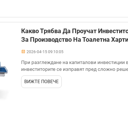
Какво Трябва Да Проучат Инвестит
За Производство На Тоалетна Харт
2026-04-15 09:10:05
При разглеждане на капиталови инвестиции в
инвеститорите се изправят пред сложно реше
първоначалната покупна цена. Машината за п
ВИЖТЕ ПОВЕЧЕ
представлява значителен финансов ангажимент