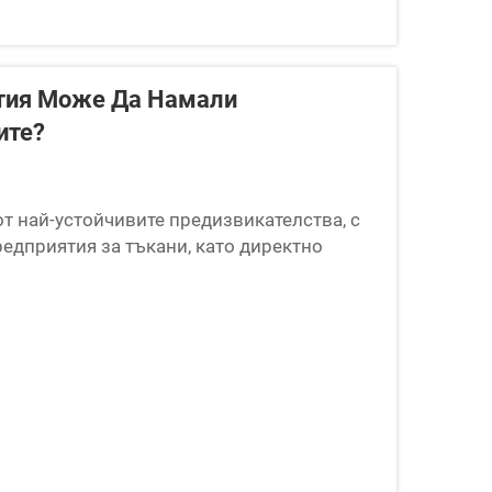
ртия Може Да Намали
ите?
т най-устойчивите предизвикателства, с
едприятия за тъкани, като директно
логична устойчивост. За фабрики, които
..