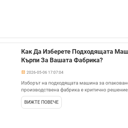
Как Да Изберете Подходящата Маш
Кърпи За Вашата Фабрика?
2026-05-06 17:07:04
Изборът на подходящата машина за опаковане
производствена фабрика е критично решение,
ефективността на производството, качествот
ВИЖТЕ ПОВЕЧЕ
разходи. С множество конфигурации на машини