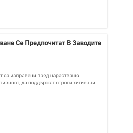
ване Се Предпочитат В Заводите
ят са изправени пред нарастващо
тивност, да поддържат строги хигиенни
, като при това отговарят на променящите
викателен контекст вертикалното