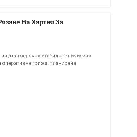
язане На Хартия За
 за дългосрочна стабилност изисква
 оперативна грижа, планирана
иторинг на компонентите. Промишленото
значителен...