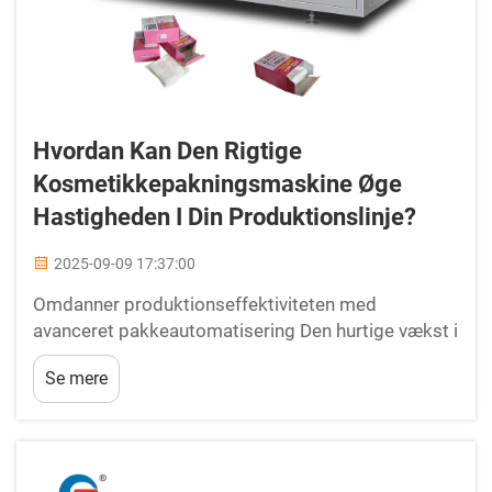
Hvordan Kan Den Rigtige
Kosmetikkepakningsmaskine Øge
Hastigheden I Din Produktionslinje?
2025-09-09 17:37:00
Omdanner produktionseffektiviteten med
avanceret pakkeautomatisering Den hurtige vækst i
skønhedsbranchen har stillet hidtil usete krav til
Se mere
kosmetikproducenter om at øge deres
produktionskapacitet, samtidig med at de
opretholder produktkvalitet og sikkerhed. Hos...