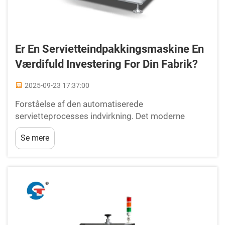
Er En Servietteindpakkingsmaskine En
Værdifuld Investering For Din Fabrik?
2025-09-23 17:37:00
Forståelse af den automatiserede
servietteprocesses indvirkning. Det moderne
produktionslandskab kræver effektivitet,
Se mere
konsekvens og omkostningseffektivitet i alle
produktionsaspekter. En
servietteindpakkingsmaskine repræsenterer et
betydeligt skridt mod...