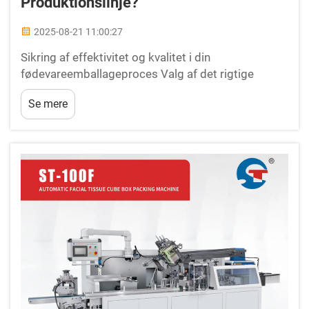
Produktionslinje?
2025-08-21 11:00:27
Sikring af effektivitet og kvalitet i din
fødevareemballageproces Valg af det rigtige
udstyr til emballage af fødevarer er en af de
Se mere
vigtigste beslutninger for enhver produktionslinje.
Den rigtige løsning sikrer, at jeres produkter er
sikre, friske og præsenteres i en...