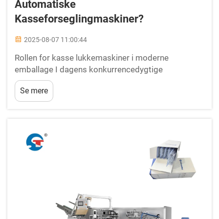
Automatiske
Kasseforseglingmaskiner?
2025-08-07 11:00:44
Rollen for kasse lukkemaskiner i moderne
emballage I dagens konkurrencedygtige
forretningsmiljø er effektivitet, hastighed og
Se mere
konsistent emballageproduktion afgørende for
succes. Kasse lukkemaskinen er blevet en
uundværlig løsning...