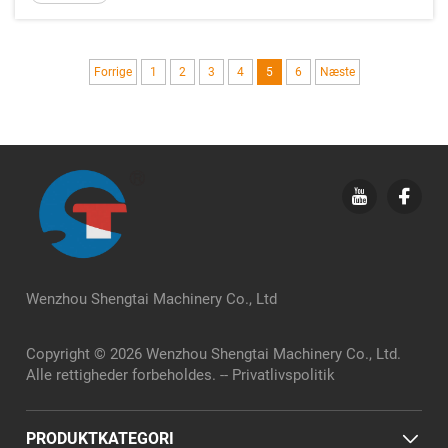
sig som en afgørende komponent i moderne
emballagelinjer...
Forrige
1
2
3
4
5
6
Næste
Wenzhou Shengtai Machinery Co., Ltd
Copyright © 2026 Wenzhou Shengtai Machinery Co., Ltd.
Alle rettigheder forbeholdes. --
Privatlivspolitik
PRODUKTKATEGORI