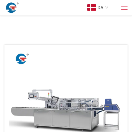
DA
Om Os
Søg
Produkter
Design Tilfælde
Service
Nyheder
Kontakt os