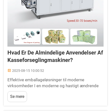
Hvad Er De Almindelige Anvendelser Af
Kasseforseglingmaskiner?
2025-08-15 10:00:52
Effektive emballageløsninger til moderne
virksomheder I en moderne og hastigt ændrende
produktion og distribution er effektiv emballage
Se mere
afgørende for at fastholde konkurrencedygtighed.
En kasselukkemaskine er blevet en uundværlig del
af udstyret i...