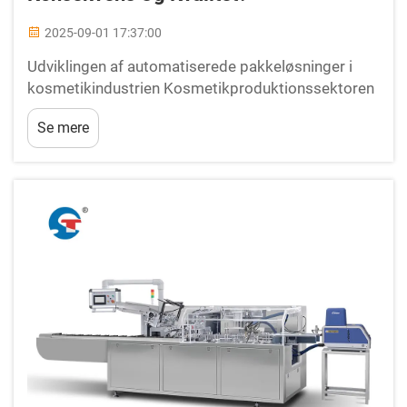
2025-09-01 17:37:00
Udviklingen af automatiserede pakkeløsninger i
kosmetikindustrien Kosmetikproduktionssektoren
har gennemgået en bemærkelsesværdig
Se mere
transformation med integrationen af kosmetikke
pakningsmaskiner. Disse sofistikerede systemer
har revolutioneret...