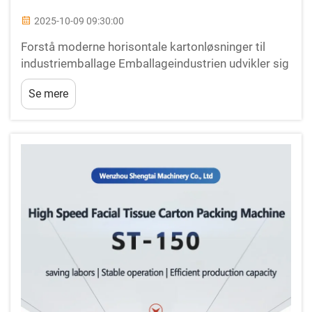
2025-10-09 09:30:00
Forstå moderne horisontale kartonløsninger til
industriemballage Emballageindustrien udvikler sig
hurtigt, og horisontale kartonmaskiner står i
Se mere
fronten i denne udvikling. Disse sofistikerede
udstyrsdele har...