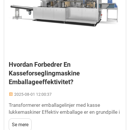
Hvordan Forbedrer En
Kasseforseglingmaskine
Emballageeffektivitet?
2025-08-01 12:00:37
Transformerer emballagelinjer med kasse
lukkemaskiner Effektiv emballage er en grundpille i
succesfuld produktfordeling. Blandt de forskellige
Se mere
tilgængelige værktøjer skiller kasse lukkemaskinen