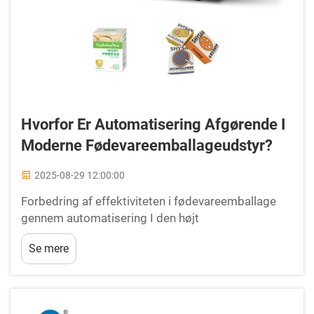
Hvorfor Er Automatisering Afgørende I
Moderne Fødevareemballageudstyr?
2025-08-29 12:00:00
Forbedring af effektiviteten i fødevareemballage
gennem automatisering I den højt
konkurrencedygtige fødevareindustri spiller
Se mere
emballage en afgørende rolle, ikke kun i forhold til
produktbevarelse, men også i forhold til
mærkeføring og kundetilfredshed. Moderne
fødevareemballageudstyr...