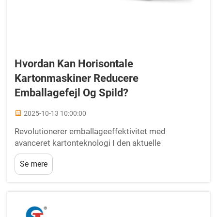
Hvordan Kan Horisontale
Kartonmaskiner Reducere
Emballagefejl Og Spild?
2025-10-13 10:00:00
Revolutionerer emballageeffektivitet med
avanceret kartonteknologi I den aktuelle
konkurrencedygtige produktionssektor har
Se mere
behovet for præcise, effektive og spildreducerende
emballageløsninger aldrig været større.
Horisontale kartonmaskiner...