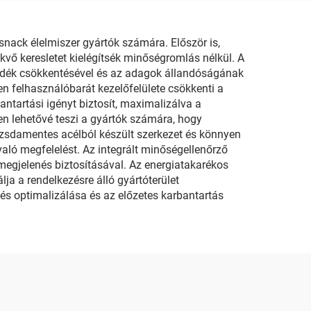
nack élelmiszer gyártók számára. Először is,
vő keresletet kielégítsék minőségromlás nélkül. A
lladék csökkentésével és az adagok állandóságának
n felhasználóbarát kezelőfelülete csökkenti a
ntartási igényt biztosít, maximalizálva a
n lehetővé teszi a gyártók számára, hogy
 rozsdamentes acélból készült szerkezet és könnyen
való megfelelést. Az integrált minőségellenőrző
 megjelenés biztosításával. Az energiatakarékos
ja a rendelkezésre álló gyártóterület
lés optimalizálása és az előzetes karbantartás