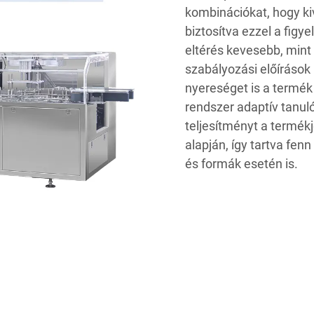
kombinációkat, hogy ki
biztosítva ezzel a figy
eltérés kevesebb, min
szabályozási előírások
nyereséget is a termé
rendszer adaptív tanul
teljesítményt a termék
alapján, így tartva fe
és formák esetén is.