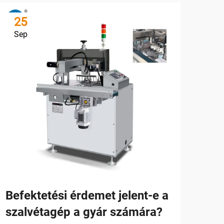
25
3
Sep
Oc
Befektetési érdemet jelent-e a
Mil
szalvétagép a gyár számára?
öss