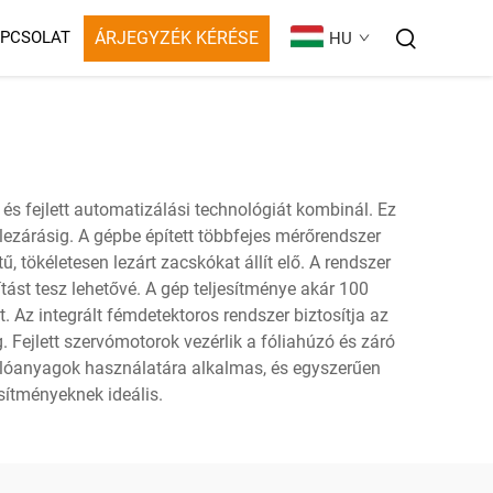
ÁRJEGYZÉK KÉRÉSE
PCSOLAT
HU
s fejlett automatizálási technológiát kombinál. Ez
ezárásig. A gépbe épített többfejes mérőrendszer
 tökéletesen lezárt zacskókat állít elő. A rendszer
tást tesz lehetővé. A gép teljesítménye akár 100
 Az integrált fémdetektoros rendszer biztosítja az
g. Fejlett szervómotorok vezérlik a fóliahúzó és záró
lóanyagok használatára alkalmas, és egyszerűen
sítményeknek ideális.