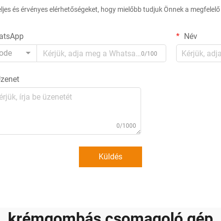
eljes és érvényes elérhetőségeket, hogy mielőbb tudjuk Önnek a megfelelő
atsApp
Név
ode
0/100
zenet
0/1000
Küldés
krémgombás csomagoló gép