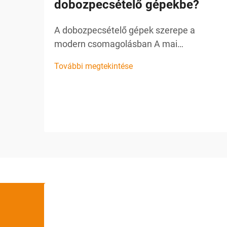
dobozpecsételő gépekbe?
A dobozpecsételő gépek szerepe a
modern csomagolásban A mai
versenyképes üzleti környezetben a
További megtekintése
csomagolási műveletek hatékonysága,
sebessége és megbízhatósága
elengedhetetlen a sikerhez. A
dobozpecsételő gép egyre inkább
elengedhetetlen megoldásként tűnik fel...