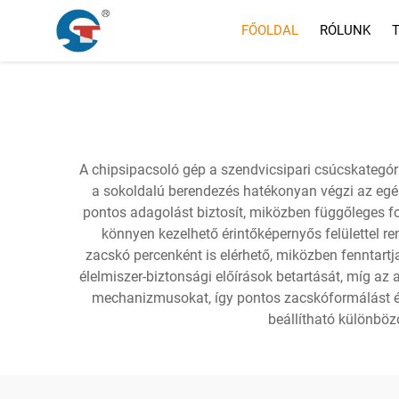
FŐOLDAL
RÓLUNK
A chipsipacsoló gép a szendvicsipari csúcskategór
a sokoldalú berendezés hatékonyan végzi az egés
pontos adagolást biztosít, miközben függőleges for
könnyen kezelhető érintőképernyős felülettel re
zacskó percenként is elérhető, miközben fenntartj
élelmiszer-biztonsági előírások betartását, míg az a
mechanizmusokat, így pontos zacskóformálást é
beállítható különböz