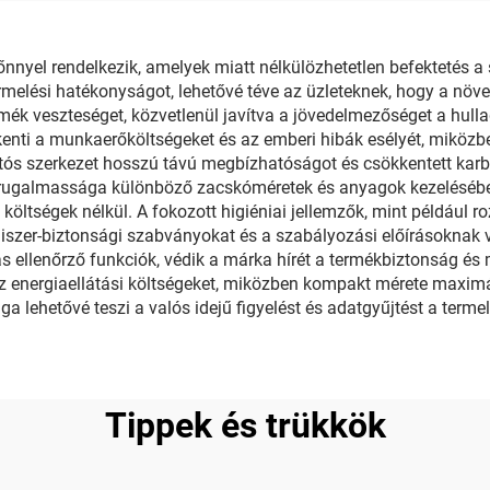
Vágó Gép
el rendelkezik, amelyek miatt nélkülözhetetlen befektetés a s
elési hatékonyságot, lehetővé téve az üzleteknek, hogy a növek
rmék veszteséget, közvetlenül javítva a jövedelmezőséget a hu
enti a munkaerőköltségeket és az emberi hibák esélyét, miközbe
rtós szerkezet hosszú távú megbízhatóságot és csökkentett karba
p rugalmassága különböző zacskóméretek és anyagok kezelésébe
 költségek nélkül. A fokozott higiéniai jellemzők, mint például
elmiszer-biztonsági szabványokat és a szabályozási előírásoknak 
ás ellenőrző funkciók, védik a márka hírét a termékbiztonság és
z energiaellátási költségeket, miközben kompakt mérete maximál
a lehetővé teszi a valós idejű figyelést és adatgyűjtést a terme
Tippek és trükkök