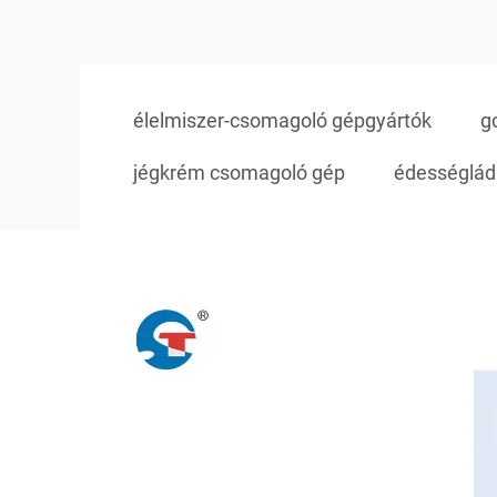
élelmiszer-csomagoló gépgyártók
g
jégkrém csomagoló gép
édességlád