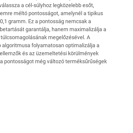
válassza a cél-súlyhoz legközelebb esőt,
elemre méltó pontosságot, amelynél a tipikus
t 0,1 gramm. Ez a pontosság nemcsak a
 betartását garantálja, hanem maximalizálja a
k túlcsomagolásának megelőzésével. A
ó algoritmusa folyamatosan optimalizálja a
jellemzők és az üzemeltetési körülmények
nn a pontosságot még változó terméksűrűségek