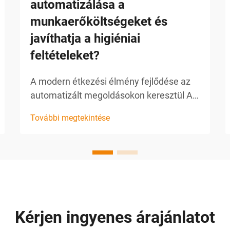
automatizálása a
munkaerőköltségeket és
javíthatja a higiéniai
feltételeket?
A modern étkezési élmény fejlődése az
automatizált megoldásokon keresztül Az
élelmiszer-szolgáltató ipar állandóan új
További megtekintése
módszereket keres a működési
hatékonyság növelésére, miközben
fenntartja a legmagasabb higiéniai
szabványokat. A szalvétacsomagolás
automatizálása előtérbe került...
Kérjen ingyenes árajánlatot