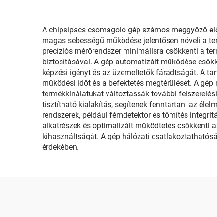
A chipsipacs csomagoló gép számos meggyőző előnny
magas sebességű működése jelentősen növeli a term
precíziós mérőrendszer minimálisra csökkenti a te
biztosításával. A gép automatizált működése csökk
képzési igényt és az üzemeltetők fáradtságát. A ta
működési időt és a befektetés megtérülését. A gé
termékkínálatukat változtassák további felszerelési
tisztítható kialakítás, segítenek fenntartani az él
rendszerek, például fémdetektor és tömítés integrit
alkatrészek és optimalizált működtetés csökkenti a
kihasználtságát. A gép hálózati csatlakoztathatóság
érdekében.