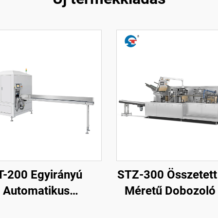
T-200 Egyirányú
STZ-300 Összetett
Automatikus
Méretű Dobozoló
rcsomagoló Papír