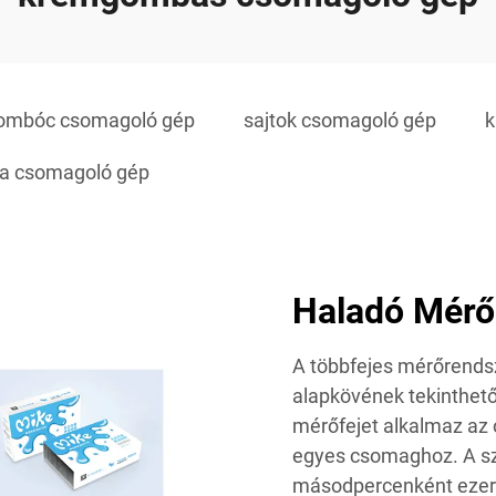
ombóc csomagoló gép
sajtok csomagoló gép
k
a csomagoló gép
Haladó Mérő
A többfejes mérőrends
alapkövének tekinthető
mérőfejet alkalmaz az 
egyes csomaghoz. A s
másodpercenként ezers