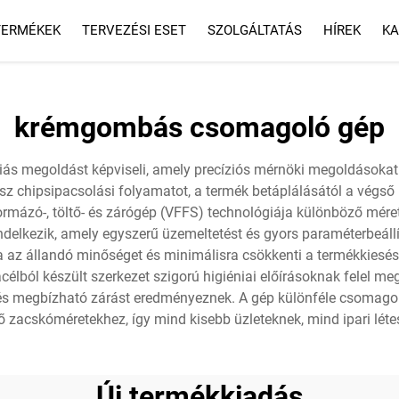
TERMÉKEK
TERVEZÉSI ESET
SZOLGÁLTATÁS
HÍREK
KA
SZOLGÁLTATÁS
GYIK
krémgombás csomagoló gép
iás megoldást képviseli, amely precíziós mérnöki megoldásokat é
z chipsipacsolási folyamatot, a termék betáplálásától a végső l
mázó-, töltő- és zárógép (VFFS) technológiája különböző méretű,
ndelkezik, amely egyszerű üzemeltetést és gyors paraméterbeállí
a az állandó minőséget és minimálisra csökkenti a termékkiesést.
célból készült szerkezet szigorú higiéniai előírásoknak felel me
s megbízható zárást eredményeznek. A gép különféle csomago
ő zacskóméretekhez, így mind kisebb üzleteknek, mind ipari léte
Új termékkiadás