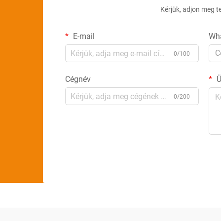
Kérjük, adjon meg t
E-mail
Wh
C
0/100
Cégnév
Ü
0/200