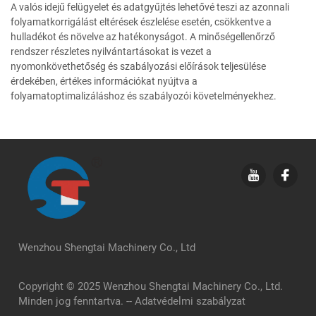
A valós idejű felügyelet és adatgyűjtés lehetővé teszi az azonnali
folyamatkorrigálást eltérések észlelése esetén, csökkentve a
hulladékot és növelve az hatékonyságot. A minőségellenőrző
rendszer részletes nyilvántartásokat is vezet a
nyomonkövethetőség és szabályozási előírások teljesülése
érdekében, értékes információkat nyújtva a
folyamatoptimalizáláshoz és szabályozói követelményekhez.
Wenzhou Shengtai Machinery Co., Ltd
Copyright © 2025 Wenzhou Shengtai Machinery Co., Ltd.
Minden jog fenntartva. --
Adatvédelmi szabályzat