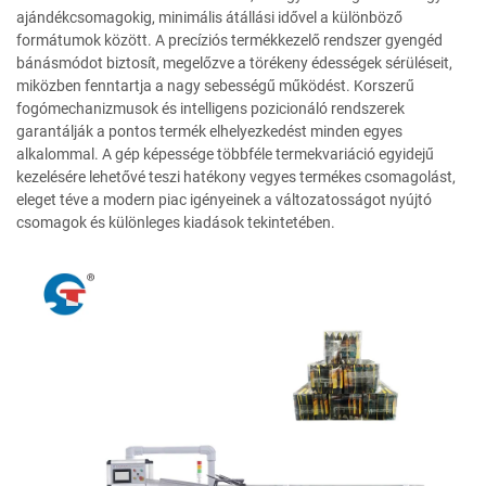
ajándékcsomagokig, minimális átállási idővel a különböző
formátumok között. A precíziós termékkezelő rendszer gyengéd
bánásmódot biztosít, megelőzve a törékeny édességek sérüléseit,
miközben fenntartja a nagy sebességű működést. Korszerű
fogómechanizmusok és intelligens pozicionáló rendszerek
garantálják a pontos termék elhelyezkedést minden egyes
alkalommal. A gép képessége többféle termekvariáció egyidejű
kezelésére lehetővé teszi hatékony vegyes termékes csomagolást,
eleget téve a modern piac igényeinek a változatosságot nyújtó
csomagok és különleges kiadások tekintetében.