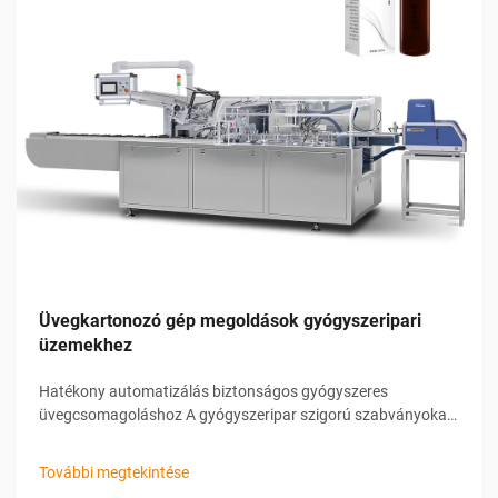
Üvegkartonozó gép megoldások gyógyszeripari
üzemekhez
Hatékony automatizálás biztonságos gyógyszeres
üvegcsomagoláshoz A gyógyszeripar szigorú szabványokat
ír elő a csomagolás során a termékek biztonsága,
sértetlensége és nyomonkövethetősége érdekében. Ezeknek
További megtekintése
az igényeknek a kielégítésére a gyártók korszerű