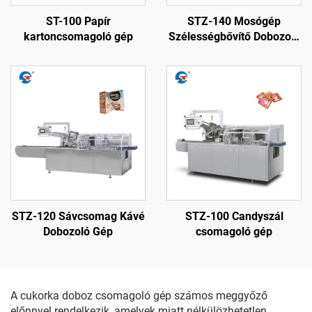
ST-100 Papír
STZ-140 Mosógép
kartoncsomagoló gép
Szélességbővítő Dobozoló
Gép
STZ-120 Sávcsomag Kávé
STZ-100 Candyszál
Dobozoló Gép
csomagoló gép
A cukorka doboz csomagoló gép számos meggyőző
előnnyel rendelkezik, amelyek miatt nélkülözhetetlen