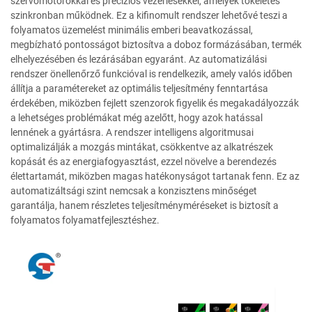
szervómotorokkal és precíziós vezérlésekkel, amelyek tökéletes
szinkronban működnek. Ez a kifinomult rendszer lehetővé teszi a
folyamatos üzemelést minimális emberi beavatkozással,
megbízható pontosságot biztosítva a doboz formázásában, termék
elhelyezésében és lezárásában egyaránt. Az automatizálási
rendszer önellenőrző funkcióval is rendelkezik, amely valós időben
állítja a paramétereket az optimális teljesítmény fenntartása
érdekében, miközben fejlett szenzorok figyelik és megakadályozzák
a lehetséges problémákat még azelőtt, hogy azok hatással
lennének a gyártásra. A rendszer intelligens algoritmusai
optimalizálják a mozgás mintákat, csökkentve az alkatrészek
kopását és az energiafogyasztást, ezzel növelve a berendezés
élettartamát, miközben magas hatékonyságot tartanak fenn. Ez az
automatizáltsági szint nemcsak a konzisztens minőséget
garantálja, hanem részletes teljesítményméréseket is biztosít a
folyamatos folyamatfejlesztéshez.