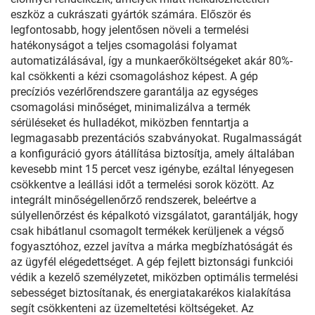
eszköz a cukrászati gyártók számára. Először és
legfontosabb, hogy jelentősen növeli a termelési
hatékonyságot a teljes csomagolási folyamat
automatizálásával, így a munkaerőköltségeket akár 80%-
kal csökkenti a kézi csomagoláshoz képest. A gép
precíziós vezérlőrendszere garantálja az egységes
csomagolási minőséget, minimalizálva a termék
sérüléseket és hulladékot, miközben fenntartja a
legmagasabb prezentációs szabványokat. Rugalmasságát
a konfiguráció gyors átállítása biztosítja, amely általában
kevesebb mint 15 percet vesz igénybe, ezáltal lényegesen
csökkentve a leállási időt a termelési sorok között. Az
integrált minőségellenőrző rendszerek, beleértve a
súlyellenőrzést és képalkotó vizsgálatot, garantálják, hogy
csak hibátlanul csomagolt termékek kerüljenek a végső
fogyasztóhoz, ezzel javítva a márka megbízhatóságát és
az ügyfél elégedettséget. A gép fejlett biztonsági funkciói
védik a kezelő személyzetet, miközben optimális termelési
sebességet biztosítanak, és energiatakarékos kialakítása
segít csökkenteni az üzemeltetési költségeket. Az