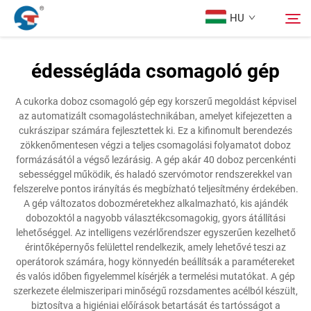
HU
édességláda csomagoló gép
Rólunk
Keresés
A cukorka doboz csomagoló gép egy korszerű megoldást képvisel
az automatizált csomagolástechnikában, amelyet kifejezetten a
Termékek
cukrászipar számára fejlesztettek ki. Ez a kifinomult berendezés
zökkenőmentesen végzi a teljes csomagolási folyamatot doboz
formázásától a végső lezárásig. A gép akár 40 doboz percenkénti
Tervezési Eset
sebességgel működik, és haladó szervómotor rendszerekkel van
felszerelve pontos irányítás és megbízható teljesítmény érdekében.
A gép változatos dobozméretekhez alkalmazható, kis ajándék
Szolgáltatás
dobozoktól a nagyobb választékcsomagokig, gyors átállítási
lehetőséggel. Az intelligens vezérlőrendszer egyszerűen kezelhető
érintőképernyős felülettel rendelkezik, amely lehetővé teszi az
Hírek
operátorok számára, hogy könnyedén beállítsák a paramétereket
és valós időben figyelemmel kísérjék a termelési mutatókat. A gép
szerkezete élelmiszeripari minőségű rozsdamentes acélból készült,
Kapcsolat
biztosítva a higiéniai előírások betartását és tartósságot a