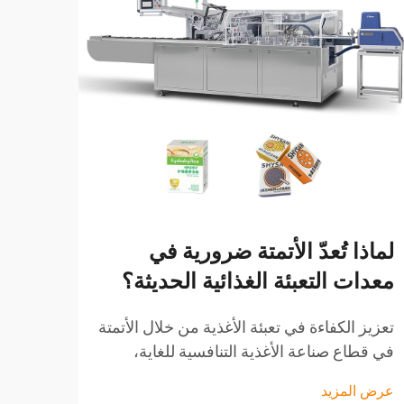
لماذا تُعدّ الأتمتة ضرورية في
كيف 
معدات التعبئة الغذائية الحديثة؟
مستح
المن
تعزيز الكفاءة في تعبئة الأغذية من خلال الأتمتة
في قطاع صناعة الأغذية التنافسية للغاية،
تطور 
تلعب عملية التعبئة دوراً مهماً ليس فقط في
مستحض
عرض المزيد
الحفاظ على المنتج، بل أيضاً في تمثيل العلامة