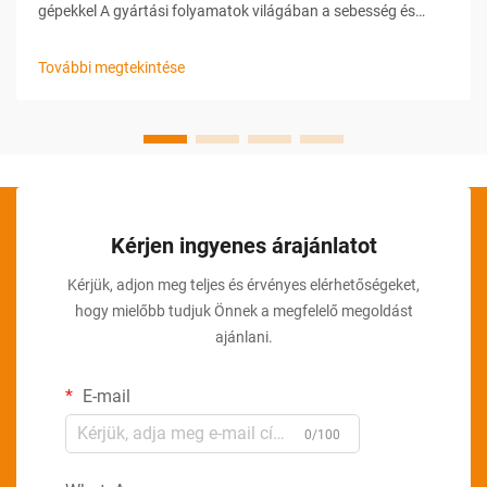
gépekkel A gyártási folyamatok világában a sebesség és
pontosság kulcsfontosságú a versenyképesség
megőrzéséhez. Ahogy az iparágak növekednek és a
További megtekintése
fogyasztói igények bővülnek, az vállalkozásoknak olyan
technológiákat kell alkalmazniuk, amelyek segítenek az
optimalizálásban...
Kérjen ingyenes árajánlatot
Kérjük, adjon meg teljes és érvényes elérhetőségeket,
hogy mielőbb tudjuk Önnek a megfelelő megoldást
ajánlani.
E-mail
0/100