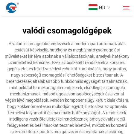
HU
valódi csomagológépek
Rólunk
Keresés
A valódi csomagolóberendezések a modern ipari automatizálás
csúcsát képviselik, hatékony és megbízható csomagolási
Termékek
műveleteket kínálva azoknak a vállalkozásoknak, amelyek hatékony
üzemeltetést keresnek. Ezek az összetett rendszerek a korszerű
gépészetet és fejlett vezérléstechnikát kombinálják, hogy pontos,
Tervezési Eset
nagy sebességű csomagolási lehetőségeket biztosítsanak. A
berendezések általában több funkcionális egységet tartalmaznak,
mint például termékadagoló rendszerek, elsődleges csomagoló
Szolgáltatás
mechanizmusok, másodlagos csomagolóegységek és a vonal
végén lévő megoldások. Minden komponens úgy került kialakításra,
hogy zökkenőmentesen működjön együtt, biztosítva az optimális
Hírek
termelési folyamatot és maximális hatékonyságot. A rendszerek
intelligens vezérlőfelületekkel rendelkeznek, amelyek valós idejű
felügyeletet és beállításokat tesznek lehetővé, miközben korszerű
Kapcsolat
szervómotorok pontos mozgásvezérlést nyújtanak a csomag