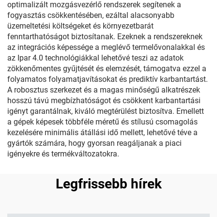
optimalizált mozgásvezérlő rendszerek segítenek a
fogyasztás csökkentésében, ezáltal alacsonyabb
üzemeltetési költségeket és környezetbarát
fenntarthatóságot biztosítanak. Ezeknek a rendszereknek
az integrációs képessége a meglévő termelővonalakkal és
az Ipar 4.0 technológiákkal lehetővé teszi az adatok
zökkenőmentes gyűjtését és elemzését, támogatva ezzel a
folyamatos folyamatjavításokat és prediktív karbantartást.
A robosztus szerkezet és a magas minőségű alkatrészek
hosszú távú megbízhatóságot és csökkent karbantartási
igényt garantálnak, kiváló megtérülést biztosítva. Emellett
a gépek képesek többféle méretű és stílusú csomagolás
kezelésére minimális átállási idő mellett, lehetővé téve a
gyártók számára, hogy gyorsan reagáljanak a piaci
igényekre és termékváltozatokra.
Legfrissebb hírek