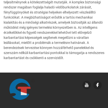
teljesítménynek a kötelezettségét mutatják. A komplex biztonsági
rendszer magában foglalja haladó védőburkolatok zárását,
fényfüggönyöket és stratégiai helyeken elhelyezett vészleállító
funkciókat. A megbízhatóságot erősítik a tartós mechanikai
kialakítás és a minőségi alkatrészek, amelyek biztosítják az állandó
működést még igényes termelési környezetben is. Az intelligens
érzékelőkkel és figyelő rendszerekkel lehetővé tett előrejelző
karbantartási képességek segítenek megelőzni a váratlan
leállásokat, mielőtt a problémák a termelésre hatnának. A
berendezések tervezése könnyen hozzáférhető panelekkel és
szerszám nélküli karbantartási pontokkal is támogatja a rendszeres
karbantartást és csökkenti a szervizidőt.