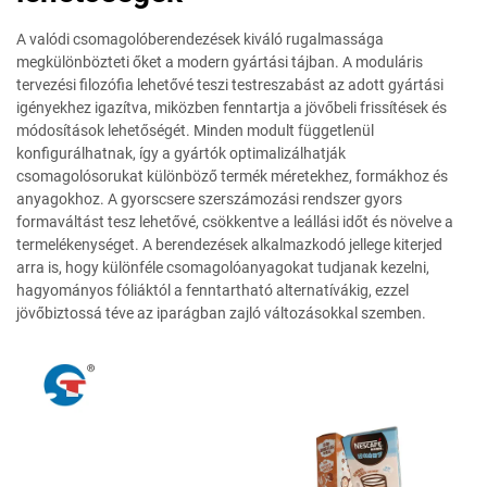
A valódi csomagolóberendezések kiváló rugalmassága
megkülönbözteti őket a modern gyártási tájban. A moduláris
tervezési filozófia lehetővé teszi testreszabást az adott gyártási
igényekhez igazítva, miközben fenntartja a jövőbeli frissítések és
módosítások lehetőségét. Minden modult függetlenül
konfigurálhatnak, így a gyártók optimalizálhatják
csomagolósorukat különböző termék méretekhez, formákhoz és
anyagokhoz. A gyorscsere szerszámozási rendszer gyors
formaváltást tesz lehetővé, csökkentve a leállási időt és növelve a
termelékenységet. A berendezések alkalmazkodó jellege kiterjed
arra is, hogy különféle csomagolóanyagokat tudjanak kezelni,
hagyományos fóliáktól a fenntartható alternatívákig, ezzel
jövőbiztossá téve az iparágban zajló változásokkal szemben.