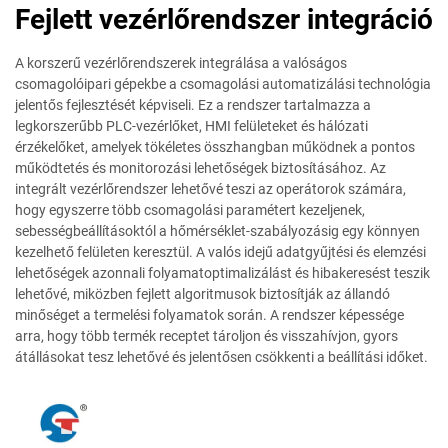
Fejlett vezérlőrendszer integráció
A korszerű vezérlőrendszerek integrálása a valóságos
csomagolóipari gépekbe a csomagolási automatizálási technológia
jelentős fejlesztését képviseli. Ez a rendszer tartalmazza a
legkorszerűbb PLC-vezérlőket, HMI felületeket és hálózati
érzékelőket, amelyek tökéletes összhangban működnek a pontos
működtetés és monitorozási lehetőségek biztosításához. Az
integrált vezérlőrendszer lehetővé teszi az operátorok számára,
hogy egyszerre több csomagolási paramétert kezeljenek,
sebességbeállításoktól a hőmérséklet-szabályozásig egy könnyen
kezelhető felületen keresztül. A valós idejű adatgyűjtési és elemzési
lehetőségek azonnali folyamatoptimalizálást és hibakeresést teszik
lehetővé, miközben fejlett algoritmusok biztosítják az állandó
minőséget a termelési folyamatok során. A rendszer képessége
arra, hogy több termék receptet tároljon és visszahívjon, gyors
átállásokat tesz lehetővé és jelentősen csökkenti a beállítási időket.