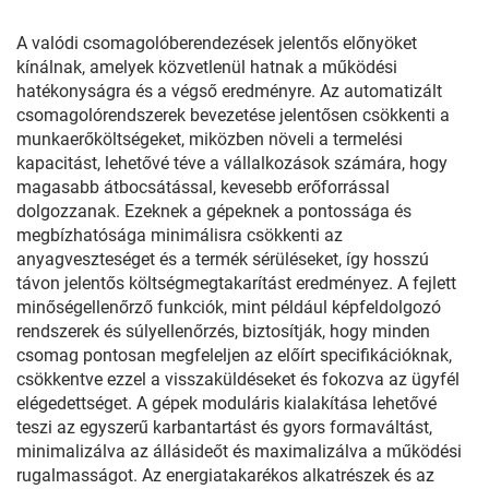
A valódi csomagolóberendezések jelentős előnyöket
kínálnak, amelyek közvetlenül hatnak a működési
hatékonyságra és a végső eredményre. Az automatizált
csomagolórendszerek bevezetése jelentősen csökkenti a
munkaerőköltségeket, miközben növeli a termelési
kapacitást, lehetővé téve a vállalkozások számára, hogy
magasabb átbocsátással, kevesebb erőforrással
dolgozzanak. Ezeknek a gépeknek a pontossága és
megbízhatósága minimálisra csökkenti az
anyagveszteséget és a termék sérüléseket, így hosszú
távon jelentős költségmegtakarítást eredményez. A fejlett
minőségellenőrző funkciók, mint például képfeldolgozó
rendszerek és súlyellenőrzés, biztosítják, hogy minden
csomag pontosan megfeleljen az előírt specifikációknak,
csökkentve ezzel a visszaküldéseket és fokozva az ügyfél
elégedettséget. A gépek moduláris kialakítása lehetővé
teszi az egyszerű karbantartást és gyors formaváltást,
minimalizálva az állásideőt és maximalizálva a működési
rugalmasságot. Az energiatakarékos alkatrészek és az