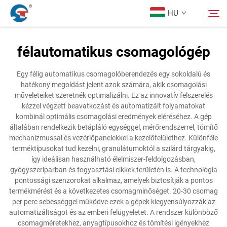
HU
félautomatikus csomagológép
Rólunk
Keresés
Egy félig automatikus csomagolóberendezés egy sokoldalú és
hatékony megoldást jelent azok számára, akik csomagolási
Termékek
műveleteiket szeretnék optimalizálni. Ez az innovatív felszerelés
kézzel végzett beavatkozást és automatizált folyamatokat
kombinál optimális csomagolási eredmények eléréséhez. A gép
Tervezési Eset
általában rendelkezik betápláló egységgel, mérőrendszerrel, tömítő
mechanizmussal és vezérlőpanelekkel a kezelőfelülethez. Különféle
terméktípusokat tud kezelni, granulátumoktól a szilárd tárgyakig,
Szolgáltatás
így ideálisan használható élelmiszer-feldolgozásban,
gyógyszeriparban és fogyasztási cikkek területén is. A technológia
pontossági szenzorokat alkalmaz, amelyek biztosítják a pontos
Hírek
termékmérést és a következetes csomagminőséget. 20-30 csomag
per perc sebességgel működve ezek a gépek kiegyensúlyozzák az
automatizáltságot és az emberi felügyeletet. A rendszer különböző
Kapcsolat
csomagméretekhez, anyagtípusokhoz és tömítési igényekhez