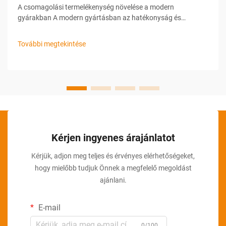
A csomagolási termelékenység növelése a modern
gyárakban A modern gyártásban az hatékonyság és
pontosság kulcsfontosságú a versenyképesség
fenntartásához. Különösen kritikus ez az egyik területen, a
További megtekintése
csomagolási folyamatban, különösen azokban az
iparágakban, amelyekre jellemző...
Kérjen ingyenes árajánlatot
Kérjük, adjon meg teljes és érvényes elérhetőségeket,
hogy mielőbb tudjuk Önnek a megfelelő megoldást
ajánlani.
E-mail
0/100