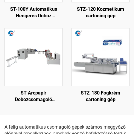
ST-100Y Automatikus
STZ-120 Kozmetikum
Hengeres Doboz
cartoning gép
Sporcsomagoló Gép
ST-Arcpapír
STZ-180 Fogkrém
Dobozcsomagoló
cartoning gép
Termelési Soron
A félig automatikus csomagoló gépek számos meggyőző
előnnyel rendelkeznek, amelyek vonzó befektetéssé teszik