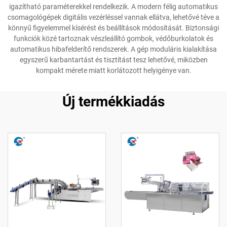
igazítható paraméterekkel rendelkezik. A modern félig automatikus
csomagológépek digitális vezérléssel vannak ellátva, lehetővé téve a
könnyű figyelemmel kísérést és beállítások módosítását. Biztonsági
funkciók közé tartoznak vészleállító gombok, védőburkolatok és
automatikus hibafelderítő rendszerek. A gép moduláris kialakítása
egyszerű karbantartást és tisztítást tesz lehetővé, miközben
kompakt mérete miatt korlátozott helyigénye van.
Új termékkiadás