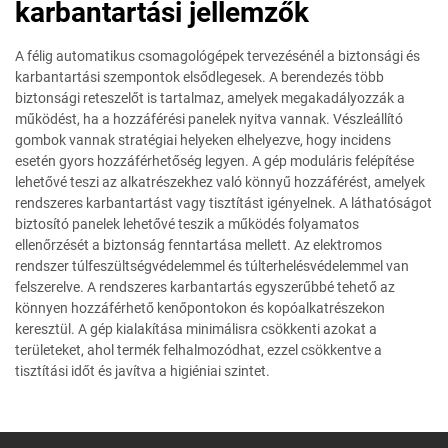
karbantartási jellemzők
A félig automatikus csomagológépek tervezésénél a biztonsági és
karbantartási szempontok elsődlegesek. A berendezés több
biztonsági reteszelőt is tartalmaz, amelyek megakadályozzák a
működést, ha a hozzáférési panelek nyitva vannak. Vészleállító
gombok vannak stratégiai helyeken elhelyezve, hogy incidens
esetén gyors hozzáférhetőség legyen. A gép moduláris felépítése
lehetővé teszi az alkatrészekhez való könnyű hozzáférést, amelyek
rendszeres karbantartást vagy tisztítást igényelnek. A láthatóságot
biztosító panelek lehetővé teszik a működés folyamatos
ellenőrzését a biztonság fenntartása mellett. Az elektromos
rendszer túlfeszültségvédelemmel és túlterhelésvédelemmel van
felszerelve. A rendszeres karbantartás egyszerűbbé tehető az
könnyen hozzáférhető kenőpontokon és kopóalkatrészekon
keresztül. A gép kialakítása minimálisra csökkenti azokat a
területeket, ahol termék felhalmozódhat, ezzel csökkentve a
tisztítási időt és javítva a higiéniai szintet.