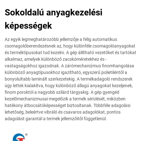
Sokoldalú anyagkezelési
képességek
Az egyik legmeghatározóbb jellemzője a félig automatikus
csomagolóberendezésnek az, hogy különféle csomagolóanyagokat
és terméktípusokat tud kezelni. A gép állítható vezetőket és tartókat
alkalmaz, amelyek különböző zacskóméretekhez és -
vastagságokhoz igazodnak. A zárómechanizmus finomhangolása
különböző anyagtípusokhoz igazítható, egyszerű polietiléntől a
bonyolultabb laminált szerkezetekig. A termékadagoló rendszerek
úgy lettek kialakítva, hogy különböző állagú anyagokat kezeljenek,
finom poroktól a nagyobb szilárd tárgyakig. A gép gyengéd
kezelőmechanizmusai megelőzik a termék sérülését, miközben
hatékony átbocsátóképességet biztosítanak. Többféle adagolási
lehetőség, beleértve vibráló és csavaros adagolókat, pontos
adagolást garantál a termék jellemzőitől függetlenül.