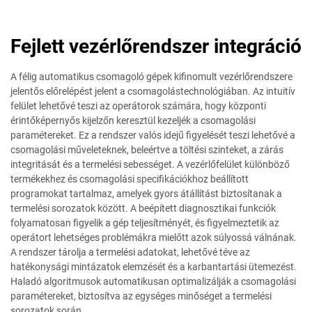
Fejlett vezérlőrendszer integráció
A félig automatikus csomagoló gépek kifinomult vezérlőrendszere
jelentős előrelépést jelent a csomagolástechnológiában. Az intuitív
felület lehetővé teszi az operátorok számára, hogy központi
érintőképernyős kijelzőn keresztül kezeljék a csomagolási
paramétereket. Ez a rendszer valós idejű figyelését teszi lehetővé a
csomagolási műveleteknek, beleértve a töltési szinteket, a zárás
integritását és a termelési sebességet. A vezérlőfelület különböző
termékekhez és csomagolási specifikációkhoz beállított
programokat tartalmaz, amelyek gyors átállítást biztosítanak a
termelési sorozatok között. A beépített diagnosztikai funkciók
folyamatosan figyelik a gép teljesítményét, és figyelmeztetik az
operátort lehetséges problémákra mielőtt azok súlyossá válnának.
A rendszer tárolja a termelési adatokat, lehetővé téve az
hatékonysági mintázatok elemzését és a karbantartási ütemezést.
Haladó algoritmusok automatikusan optimalizálják a csomagolási
paramétereket, biztosítva az egységes minőséget a termelési
sorozatok során.