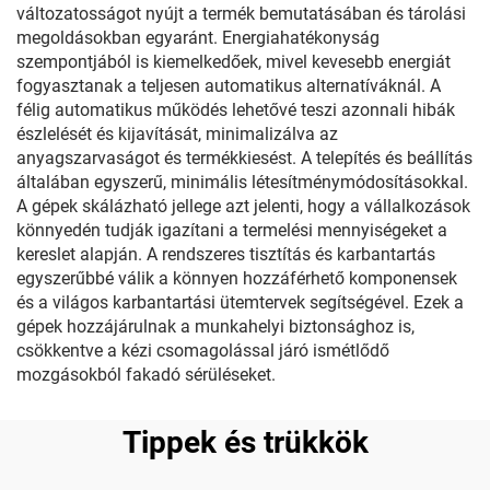
változatosságot nyújt a termék bemutatásában és tárolási
megoldásokban egyaránt. Energiahatékonyság
szempontjából is kiemelkedőek, mivel kevesebb energiát
fogyasztanak a teljesen automatikus alternatíváknál. A
félig automatikus működés lehetővé teszi azonnali hibák
észlelését és kijavítását, minimalizálva az
anyagszarvaságot és termékkiesést. A telepítés és beállítás
általában egyszerű, minimális létesítménymódosításokkal.
A gépek skálázható jellege azt jelenti, hogy a vállalkozások
könnyedén tudják igazítani a termelési mennyiségeket a
kereslet alapján. A rendszeres tisztítás és karbantartás
egyszerűbbé válik a könnyen hozzáférhető komponensek
és a világos karbantartási ütemtervek segítségével. Ezek a
gépek hozzájárulnak a munkahelyi biztonsághoz is,
csökkentve a kézi csomagolással járó ismétlődő
mozgásokból fakadó sérüléseket.
Tippek és trükkök