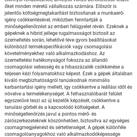
őket minden méretű vállalkozás számára. Először is
jelentős költségmegtakarítást biztosítanak a munkaerő-
igény csökkentésével, miközben fenntartják a
minőségellenőrzést az emberi felügyelet révén. Ezeknek a
gépeknek a hibrid jellege rugalmasságot biztosít az
üzemeltetés során, lehetővé téve gyors beállításokat
különböző termékspecifikációk vagy csomagolási
követelményekhez való alkalmazkodáshoz. Az
üzemeltetési hatékonyságot fokozza az állandó
csomagolási sebesség és a hibaszázalék csökkenése a
teljesen kézi folyamatokhoz képest. Ezek a gépek általában
kiváló megbízhatóságról tanúskodnak minimális
karbantartási igény mellett, így csökkentve a leállási időt és
növelve a termelékenységet. A felhasználóbarát felület
egyszerűvé teszi az új kezelők képzését, csökkentve a
tanulási görbét és a kapcsolódó költségeket. A
minőségellenőrzés javul a pontos mérő- és
zárószerkezeteknek köszönhetően, biztosítva az egységes
csomagmegjelenést és sértetlenséget. A gépek különféle
csomagolóanyagokhoz való alkalmazkodóképessége