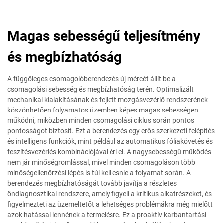
Magas sebességű teljesítmény
és megbízhatóság
A függőleges csomagolóberendezés új mércét állít be a
csomagolási sebesség és megbízhatóság terén. Optimalizált
mechanikai kialakításának és fejlett mozgásvezérlő rendszerének
köszönhetően folyamatos üzemben képes magas sebességen
működni, miközben minden csomagolási ciklus során pontos
pontosságot biztosít. Ezt a berendezés egy erős szerkezeti felépítés
és intelligens funkciók, mint például az automatikus fóliakövetés és
feszítésvezérlés kombinációjával éri el. A nagysebességű működés
nem jár minőségromlással, mivel minden csomagoláson több
minőségellenőrzési lépés is túl kell esnie a folyamat során. A
berendezés megbízhatóságát tovább javítja a részletes
öndiagnosztikai rendszere, amely figyeli a kritikus alkatrészeket, és
figyelmezteti az üzemeltetőt a lehetséges problémákra még mielőtt
azok hatással lennének a termelésre. Ez a proaktív karbantartási