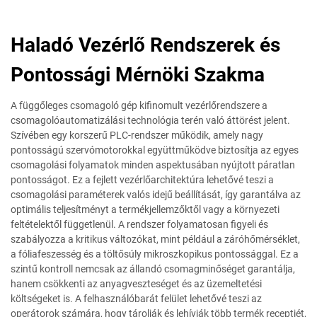
Haladó Vezérlő Rendszerek és
Pontossági Mérnöki Szakma
A függőleges csomagoló gép kifinomult vezérlőrendszere a
csomagolóautomatizálási technológia terén való áttörést jelent.
Szívében egy korszerű PLC-rendszer működik, amely nagy
pontosságú szervómotorokkal együttműködve biztosítja az egyes
csomagolási folyamatok minden aspektusában nyújtott páratlan
pontosságot. Ez a fejlett vezérlőarchitektúra lehetővé teszi a
csomagolási paraméterek valós idejű beállítását, így garantálva az
optimális teljesítményt a termékjellemzőktől vagy a környezeti
feltételektől függetlenül. A rendszer folyamatosan figyeli és
szabályozza a kritikus változókat, mint például a záróhőmérséklet,
a fóliafeszesség és a töltősúly mikroszkopikus pontossággal. Ez a
szintű kontroll nemcsak az állandó csomagminőséget garantálja,
hanem csökkenti az anyagveszteséget és az üzemeltetési
költségeket is. A felhasználóbarát felület lehetővé teszi az
operátorok számára, hogy tárolják és lehívják több termék receptjét,