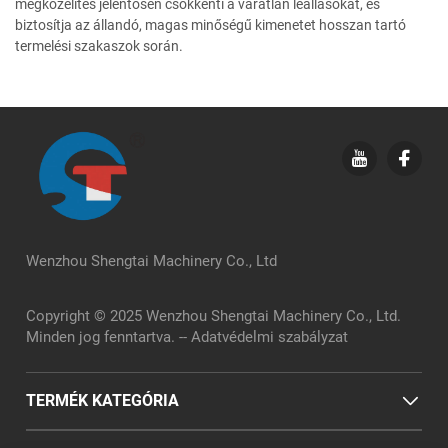
megközelítés jelentősen csökkenti a váratlan leállásokat, és
biztosítja az állandó, magas minőségű kimenetet hosszan tartó
termelési szakaszok során.
Wenzhou Shengtai Machinery Co., Ltd
Copyright © 2025 Wenzhou Shengtai Machinery Co., Ltd.
Minden jog fenntartva. --
Adatvédelmi szabályzat
TERMÉK KATEGÓRIA