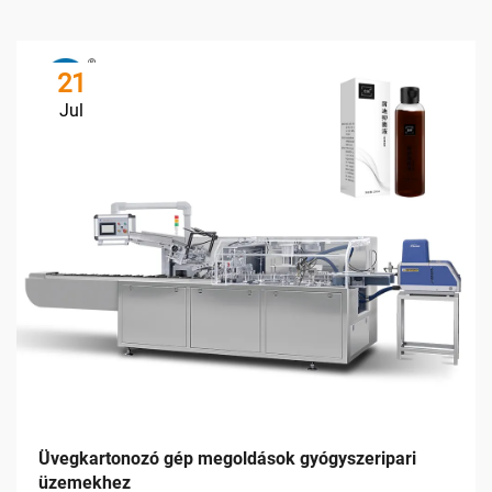
21
Jul
Üvegkartonozó gép megoldások gyógyszeripari
üzemekhez