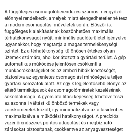
A függőleges csomagolóberendezés számos meggyőző
előnnyel rendelkezik, amelyek miatt elengedhetetlenné teszi
a modern csomagolási műveletek során. Először is,
függőleges kialakításának köszönhetően maximális
térhatékonyságot nyújt, minimális padlóterületet igényelve
ugyanakkor, hogy megtartja a magas termelékenységi
szintet. Ez a térhatékonyság különösen értékes olyan
üzemek számára, ahol korlátozott a gyártási terület. A gép
automatikus működése jelentősen csökkenti a
munkaerőköltségeket és az emberi hibák lehetőségét,
biztosítva az egyenletes csomagolási minőséget a teljes
gyártási sorozatok alatt. Az egyik legjelentősebb előnye az
eltérő terméktípusok és csomagolóméretek kezelésének
sokoldalúsága. A gyors átállítási képesség lehetővé teszi
az azonnali váltást különböző termékek vagy
zacskóméretek között, így minimalizálva az állásideőt és
maximalizálva a működési hatékonyságot. A precíziós
vezérlőrendszerek pontos adagolást és megbízható
zárásokat biztosítanak, csökkentve az anyagveszteséget