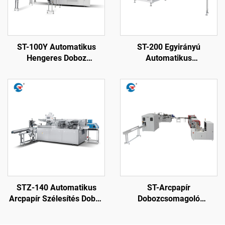
ST-100Y Automatikus
ST-200 Egyirányú
Hengeres Doboz
Automatikus
Sporcsomagoló Gép
Sporcsomagoló Papír
Vágó Gép
STZ-140 Automatikus
ST-Arcpapír
Arcpapír Szélesítés Doboz
Dobozcsomagoló
Záró Gép
Termelési Soron