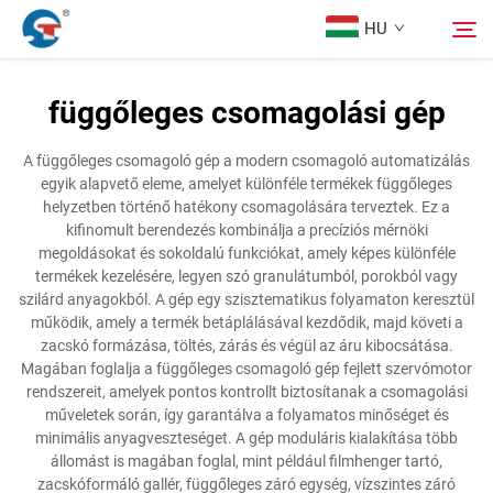
HU
függőleges csomagolási gép
Rólunk
Keresés
A függőleges csomagoló gép a modern csomagoló automatizálás
egyik alapvető eleme, amelyet különféle termékek függőleges
Termékek
helyzetben történő hatékony csomagolására terveztek. Ez a
kifinomult berendezés kombinálja a precíziós mérnöki
megoldásokat és sokoldalú funkciókat, amely képes különféle
Tervezési Eset
termékek kezelésére, legyen szó granulátumból, porokból vagy
szilárd anyagokból. A gép egy szisztematikus folyamaton keresztül
működik, amely a termék betáplálásával kezdődik, majd követi a
Szolgáltatás
zacskó formázása, töltés, zárás és végül az áru kibocsátása.
Magában foglalja a függőleges csomagoló gép fejlett szervómotor
rendszereit, amelyek pontos kontrollt biztosítanak a csomagolási
Hírek
műveletek során, így garantálva a folyamatos minőséget és
minimális anyagveszteséget. A gép moduláris kialakítása több
állomást is magában foglal, mint például filmhenger tartó,
Kapcsolat
zacskóformáló gallér, függőleges záró egység, vízszintes záró