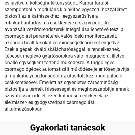
és javítva a költséghatékonyságot. Karbantartási
szempontból a moduláris kialakítás egyszerű hozzáférést
biztosít az alkatrészekhez, leegyszerűsítve a
rutinkarbantartást és csökkentve a szervizidőt. Az
avanzsált vezérlőrendszerek integrálása lehetővé teszi a
csomagolási paraméterek valós idejű monitorozását,
azonnali beállításokat és minőségellenőrzést engedve.
Ezek a gépek kiváló skálázhatósággal is rendelkeznek,
képesek meglévő gyártósorokba való integrációra, illetve
önálló egységként történő működésre. A függőleges
csomagológépek automatizált működése jelentősen javítja
a munkahelyi biztonságot az utasított kézi manipuláció
csökkentésével. Emellett az egyenletes zárásminőség
biztosítja a termék frissességét és meghosszabbítja annak
szavatossági idejét, ezért különösen értékesek az
élelmiszer- és gyógyszeripari csomagolási
alkalmazásokban.
Gyakorlati tanácsok