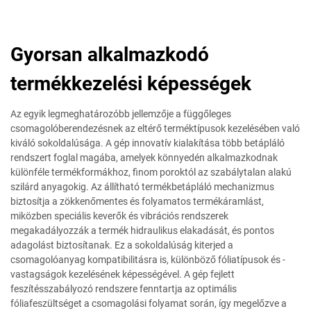
Gyorsan alkalmazkodó
termékkezelési képességek
Az egyik legmeghatározóbb jellemzője a függőleges
csomagolóberendezésnek az eltérő terméktípusok kezelésében való
kiváló sokoldalúsága. A gép innovatív kialakítása több betápláló
rendszert foglal magába, amelyek könnyedén alkalmazkodnak
különféle termékformákhoz, finom poroktól az szabálytalan alakú
szilárd anyagokig. Az állítható termékbetápláló mechanizmus
biztosítja a zökkenőmentes és folyamatos termékáramlást,
miközben speciális keverők és vibrációs rendszerek
megakadályozzák a termék hidraulikus elakadását, és pontos
adagolást biztosítanak. Ez a sokoldalúság kiterjed a
csomagolóanyag kompatibilitásra is, különböző fóliatípusok és -
vastagságok kezelésének képességével. A gép fejlett
feszítésszabályozó rendszere fenntartja az optimális
fóliafeszültséget a csomagolási folyamat során, így megelőzve a