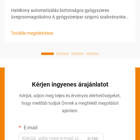
Hatékony automatizálás biztonságos gyógyszeres
üvegcsomagoláshoz A gyógyszeripar szigorú szabványokat
ír elő a csomagolás során a termékek biztonsága,
sértetlensége és nyomonkövethetősége érdekében. Ezeknek
További megtekintése
az igényeknek a kielégítésére a gyártók korszerű
automatizálási megoldásokra támaszkodnak...
Kérjen ingyenes árajánlatot
Kérjük, adjon meg teljes és érvényes elérhetőségeket,
hogy mielőbb tudjuk Önnek a megfelelő megoldást
ajánlani.
E-mail
0/100