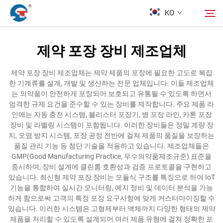
KO
제약 포장 장비 제조업체
회사 소개
검색
제약 포장 장비 제조업체는 제약 제품의 포장에 필요한 고도로 복잡
한 기계류를 설계, 개발 및 생산하는 전문 업체입니다. 이들 제조업체
제품
는 의약품이 안전하게 포장되어 보호되고 유통될 수 있도록 하면서
엄격한 규제 요건을 준수할 수 있는 장비를 제작합니다. 주요 제품 라
인에는 자동 충전 시스템, 블리스터 포장기, 병 포장 라인, 카톤 포장
디자인 사례
장비 및 라벨링 시스템이 포함됩니다. 이러한 장비들은 정밀 계량 장
치, 오염 방지 시스템, 포장 공정 전반에 걸쳐 제품의 품질을 보장하는
품질 관리 기능 등 첨단 기술을 적용하고 있습니다. 제조업체들은
서비스
GMP(Good Manufacturing Practice, 우수의약품제조규준) 표준을
중시하며, 장비 설계에 클린룸 호환성과 검증 프로토콜을 구현하고
있습니다. 최신형 제약 포장 장비는 모듈식 구조를 특징으로 하여 IoT
뉴스
기능을 통합하여 실시간 모니터링, 예지 정비 및 데이터 분석을 가능
하게 함으로써 고객의 특정 포장 요구사항에 맞게 커스터마이징할 수
있습니다. 이러한 시스템은 고형제부터 액체까지 다양한 형태의 제약
연락
제품을 처리할 수 있도록 설계되어 여러 제품 유형에 걸쳐 정확한 포