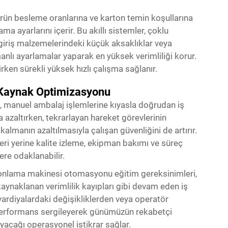
ürün besleme oranlarına ve karton temin koşullarına
ayarlarını içerir. Bu akıllı sistemler, çoklu
giriş malzemelerindeki küçük aksaklıklar veya
anlı ayarlamalar yaparak en yüksek verimliliği korur.
rken sürekli yüksek hızlı çalışma sağlanır.
e Kaynak Optimizasyonu
 manuel ambalaj işlemlerine kıyasla doğrudan iş
 azaltırken, tekrarlayan hareket görevlerinin
almanın azaltılmasıyla çalışan güvenliğini de artırır.
eri yerine kalite izleme, ekipman bakımı ve süreç
ere odaklanabilir.
artonlama makinesi otomasyonu eğitim gereksinimleri,
aynaklanan verimlilik kayıpları gibi devam eden iş
 vardiyalardaki değişikliklerden veya operatör
 performans sergileyerek günümüzün rekabetçi
acağı operasyonel istikrar sağlar.