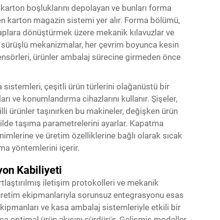
z karton boşluklarını depolayan ve bunları forma
yen karton magazin sistemi yer alır. Forma bölümü,
 kaplara dönüştürmek üzere mekanik kılavuzlar ve
o sürüşlü mekanizmalar, her çevrim boyunca kesin
nsörleri, ürünler ambalaj sürecine girmeden önce
stemleri, çeşitli ürün türlerini olağanüstü bir
ı ve konumlandırma cihazlarını kullanır. Şişeler,
lli ürünler taşınırken bu makineler, değişken ürün
kilde taşıma parametrelerini ayarlar. Kapatma
imlerine ve üretim özelliklerine bağlı olarak sıcak
ma yöntemlerini içerir.
on Kabiliyeti
laştırılmış iletişim protokolleri ve mekanik
m üretim ekipmanlarıyla sorunsuz entegrasyonu esas
kipmanları ve kasa ambalaj sistemleriyle etkili bir
ca optimal ürün akışını sürdürür. Gelişmiş modeller,