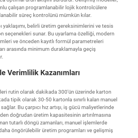
lu çalışan programlanabilir lojik kontrolcülere
rlanabilir süreç kontrolünü mümkün kılar.
yaklaşımı, belirli üretim gereksinimlerini ve tesis
on seçenekleri sunar. Bu uyarlama özelliği, modern
emleri ve önceden kayıtlı formül parametreleri
tları arasında minimum duraklamayla geçiş
r.
e Verimlilik Kazanımları
ri rutin olarak dakikada 300'ün üzerinde karton
ada tipik olarak 30-50 kartonla sınırlı kalan manuel
ağlar. Bu çarpıcı hız artışı, iş gücü maliyetlerinde
meden doğrudan üretim kapasitesinin artırılmasına
unan tutarlı döngü zamanları, manuel işlemlerde
daha öngörülebilir üretim programları ve gelişmiş