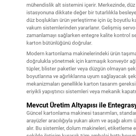
mühendislik alt sistemini içerir. Merkezinde, dü
istasyonuna dikkate değer bir tutarlılıkla besle
düz boşlukları ürün yerleştirme için üç boyutlu
vakum sistemlerinden yararlanır. Gelişmiş serv
zamanlamayı sağlarken entegre kalite kontrol se
karton bütünlüğünü doğrular.
Modern kartonlama makinelerindeki ürün taşıma si
doğrulukla yönetmek için karmaşık konveyör ağlar
tüpler, blister paketler veya düzgün olmayan şeki
boyutlarına ve ağırlıklarına uyum sağlayacak şe
mekanizmaları genellikle karton tasarım gereksin
eriyikli yapıştırıcı sistemleri veya mekanik kapat
Mevcut Üretim Altyapısı ile Entegrasy
Güncel kartonlama makinesi tasarımları, standart
arayüzler aracılığıyla yukarı akım ve aşağı akı
alır. Bu sistemler, dolum makineleri, etiketleme e
şekilde iletişim kurarak tüm ambalaj hattı boyun