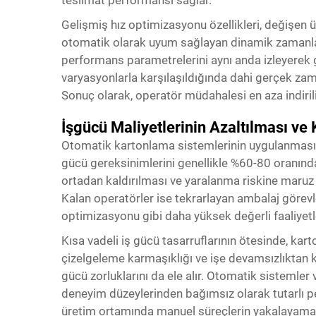
Gelişmiş hız optimizasyonu özellikleri, değişen 
otomatik olarak uyum sağlayan dinamik zamanlama 
performans parametrelerini aynı anda izleyerek 
varyasyonlarla karşılaşıldığında dahi gerçek zam
Sonuç olarak, operatör müdahalesi en aza indirili
İşgücü Maliyetlerinin Azaltılması v
Otomatik kartonlama sistemlerinin uygulanması,
gücü gereksinimlerini genellikle %60-80 oranında
ortadan kaldırılması ve yaralanma riskine maruz k
Kalan operatörler ise tekrarlayan ambalaj görevl
optimizasyonu gibi daha yüksek değerli faaliyetl
Kısa vadeli iş gücü tasarruflarının ötesinde, k
çizelgeleme karmaşıklığı ve işe devamsızlıktan k
gücü zorluklarını da ele alır. Otomatik sistemler
deneyim düzeylerinden bağımsız olarak tutarlı
üretim ortamında manuel süreçlerin yakalayamay