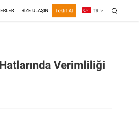
Teklif Al
ERLER
BIZE ULAŞIN
TR
atlarında Verimliliği