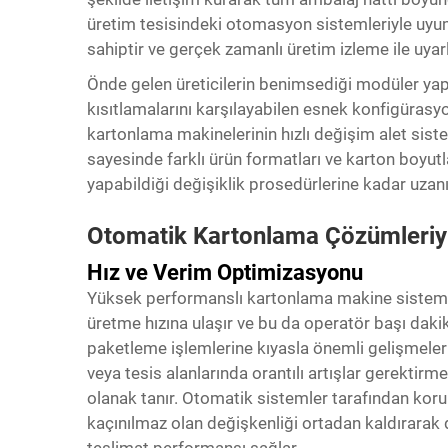
üretim tesisindeki otomasyon sistemleriyle uyum
sahiptir ve gerçek zamanlı üretim izleme ile uya
Önde gelen üreticilerin benimsediği modüler yapı 
kısıtlamalarını karşılayabilen esnek konfigürasy
kartonlama makinelerinin hızlı değişim alet sist
sayesinde farklı ürün formatları ve karton boyu
yapabildiği değişiklik prosedürlerine kadar uzanı
Otomatik Kartonlama Çözümleriyl
Hız ve Verim Optimizasyonu
Yüksek performanslı kartonlama makine sistemle
üretme hızına ulaşır ve bu da operatör başı dakik
paketleme işlemlerine kıyasla önemli gelişmeler s
veya tesis alanlarında orantılı artışlar gerektir
olanak tanır. Otomatik sistemler tarafından kor
kaçınılmaz olan değişkenliği ortadan kaldırarak 
teslimat performansı sağlar.