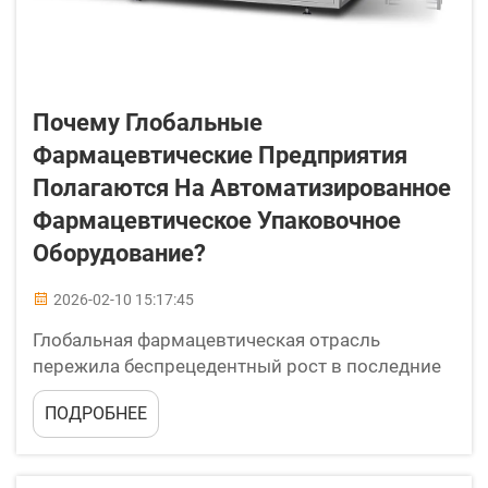
Почему Глобальные
Фармацевтические Предприятия
Полагаются На Автоматизированное
Фармацевтическое Упаковочное
Оборудование?
2026-02-10 15:17:45
Глобальная фармацевтическая отрасль
пережила беспрецедентный рост в последние
годы: спрос на рынке достиг новых высот, а
ПОДРОБНЕЕ
регуляторные требования становятся всё более
строгими. Стремясь справиться с этими
вызовами, фармацевтические компании...