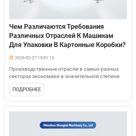
Чем Различаются Требования
Различных Отраслей К Машинам
Для Упаковки В Картонные Коробки?
2026-02-27 15:01:13
Производственные отрасли в самых разных
секторах экономики в значительной степени
полагаются на автоматизированные решения
ПОДРОБНЕЕ
для упаковки, чтобы поддерживать
эффективность и сохранность продукции.
Среди таких решений машины для упаковки в
картонные коробки играют ключевую роль в
обеспечении того, чтобы продукция достигала
потребителей в безупречном...