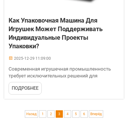
Как Упаковочная Машина Для
Игрушек Может Поддерживать
Индивидуальные Проекты
Упаковки?
2025-12-29 11:09:00
Современная игрушечная промышленность
требует исключительных решений для
упаковки, которые защищают продукцию и в то
ПОДРОБНЕЕ
же время создают запоминающийся опыт
распаковки. Машина для упаковки игрушек в
картонные коробки представляет собой
революционный шаг вперёд в технологии
Назад
1
2
3
4
5
6
Вперёд
автоматизированной упаковки, позволяя...