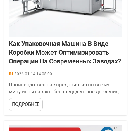
Как Упаковочная Машина В Виде
Коробки Может Оптимизировать
Операции На Современных Заводах?
2026-01-14 14:05:00
Производственные предприятия по всему
миру испытывают беспрецедентное давление,
связанное с необходимостью оптимизации
ПОДРОБНЕЕ
упаковочных операций при одновременном
соблюдении стандартов качества и снижении
эксплуатационных расходов. Внедрение
автоматизированных решений для упаковки