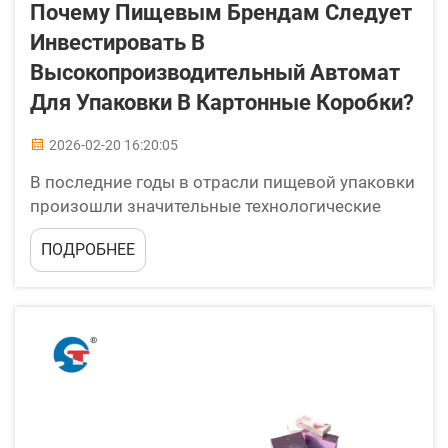
Почему Пищевым Брендам Следует
Инвестировать В
Высокопроизводительный Автомат
Для Упаковки В Картонные Коробки?
2026-02-20 16:20:05
В последние годы в отрасли пищевой упаковки
произошли значительные технологические
достижения, а автоматизация стала ключевым
ПОДРОБНЕЕ
фактором обеспечения конкурентных
преимуществ. Современные пищевые бренды
сталкиваются с растущим давлением,
связанном с необходимостью эффективной
доставки продукции...