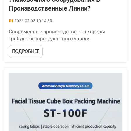
Производственные Линии?
2026-02-03 10:14:35
Современные производственные среды
требуют беспрецедентного уровня
эффективности, точности и масштабируемости
ПОДРОБНЕЕ
для сохранения конкурентоспособности на
сегодняшнем глобальном рынке. Интеграция
упаковочного оборудования в
производственные линии стала
трансформационным...