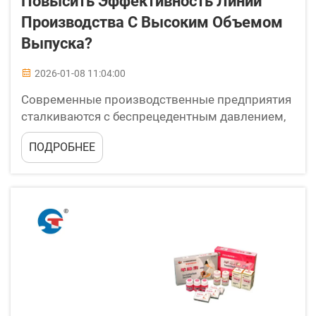
Повысить Эффективность Линий
Производства С Высоким Объемом
Выпуска?
2026-01-08 11:04:00
Современные производственные предприятия
сталкиваются с беспрецедентным давлением,
направленным на максимизацию
ПОДРОБНЕЕ
производительности при одновременном
сохранении качества продукции и
операционной эффективности. Упаковочная
машина представляет собой ключевое
решение в области автоматизации, которое
преобразует процессы фасовки из лаб...