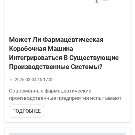
Может Ли Фармацевтическая
Коробочная Машина
Интегрироваться В Существующие
Производственные Системы?
2026-03-04 15:17:00
Современные фармацевтические
производственные предприятия испытывают
всё возрастающее давление, связанное с
ПОДРОБНЕЕ
необходимостью оптимизации своих
производственных линий при одновременном
соблюдении строгих стандартов качества и
требований регуляторных органов. Интеграция