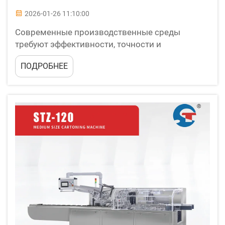
2026-01-26 11:10:00
Современные производственные среды
требуют эффективности, точности и
надежности во всех аспектах производства,
ПОДРОБНЕЕ
особенно в операциях упаковки. Машина для
упаковки в коробки представляет собой
краеугольный камень автоматизированных
систем упаковки, обеспечивая
последовательность...