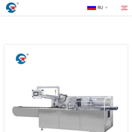
RU
О нас
Поиск
Продукция
Дизайн Кейса
Услуга
Новости
Связаться С Нами