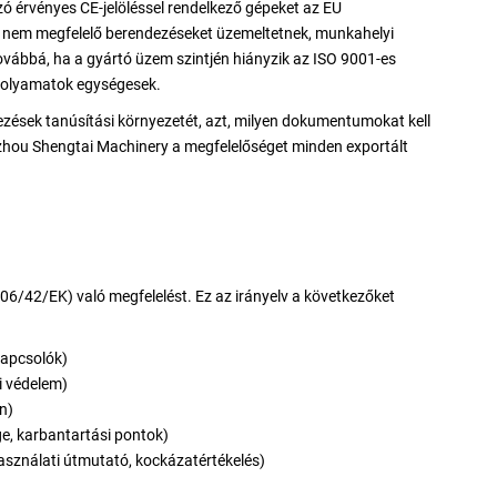
nyzó érvényes CE-jelöléssel rendelkező gépeket az EU
k nem megfelelő berendezéseket üzemeltetnek, munkahelyi
ovábbá, ha a gyártó üzem szintjén hiányzik az ISO 9001-es
 folyamatok egységesek.
zések tanúsítási környezetét, azt, milyen dokumentumokat kell
Wenzhou Shengtai Machinery a megfelelőséget minden exportált
006/42/EK) való megfelelést. Ez az irányelv a következőket
kapcsolók)
ni védelem)
n)
e, karbantartási pontok)
ználati útmutató, kockázatértékelés)