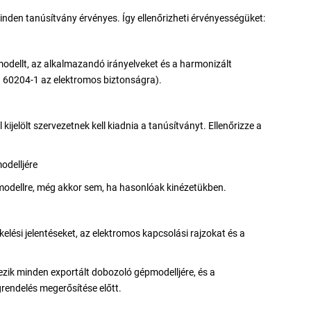
minden tanúsítvány érvényes. Így ellenőrizheti érvényességüket:
modellt, az alkalmazandó irányelveket és a harmonizált
N 60204-1 az elektromos biztonságra).
kijelölt szervezetnek kell kiadnia a tanúsítványt. Ellenőrizze a
odelljére
 modellre, még akkor sem, ha hasonlóak kinézetükben.
kelési jelentéseket, az elektromos kapcsolási rajzokat és a
zik minden exportált dobozoló gépmodelljére, és a
grendelés megerősítése előtt.