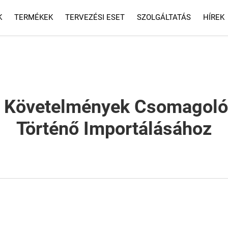
K
TERMÉKEK
TERVEZÉSI ESET
SZOLGÁLTATÁS
HÍREK
SZOLGÁLTATÁS
GYIK
si Követelmények Csomagoló
Történő Importálásához