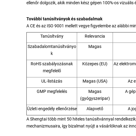
ellenőr dolgozik, akik minden kész gépen 100%-os vizuális 
További tanúsítványok és szabadalmak
A CE és az ISO 9001 mellett vegye figyelembe az alábbi min
Tanúsítvány
Relevancia
Szabadalomtanúsítványo
Magas
k
RoHS szabályozásnak
Közepes (EU)
Az elektrom
megfelelő
UL-listázás
Magas (USA)
Az e
GMP megfelelés
Magas
A gép
(gyógyszeripar)
Üzleti engedély ellenőrzése
Alapvető
A jo
A Shengtai több mint 50 hiteles tanúsítvánnyal rendelkezi
mechanizmusaira, így bizalmat nyújt a vásárlóknak az inn