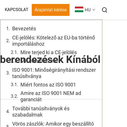
Tartalomjegyzék
Árajánlat kérése
KAPCSOLAT
HU
Bevezetés
CE-jelölés: Kötelező az EU-ba történő
importáláshoz
Mire terjed ki a CE-jelölés
berendezések Kínából
Mit ellenőrizzen
ISO 9001: Minőségirányítási rendszer
tanúsítványa
Miért fontos az ISO 9001
Amire az ISO 9001 NEM ad
garanciát
További tanúsítványok és
szabadalmak
Vörös zászlók: Amikor egy beszállító