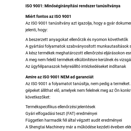
ISO 9001: Minőségirányítási rendszer tanúsítványa
Miért fontos az ISO 9001
Az ISO 9001 tanúsítvány azt igazolja, hogy a gyár dokumen
jelenti, hogy:
A beszerzett anyagokat ellenőrzik és nyomon követhetők
A gyártási folyamatok szabványosított munkautasítások s
A kész termékek meghatározott ellenőrzési eljárásokon es
A meg nem felelő termékek elkülönítésre kerülnek és vizsgá
Az ügyfélpanaszok helyreállító intézkedéseket indítanak
Amire az ISO 9001 NEM ad garanciát
Az ISO 9001 a folyamatot tanúsítja, nem pedig a terméket.
gépeket állíthat elő, amelyek nem felelnek meg az Ön konkr
következőket:
Termékspecifikus ellenőrzési jelentések
Gyári elfogadási teszt (FAT) eredményei
Független harmadik fél által végzett audit eredményei
A Shengtai Machinery már a működése kezdeti éveiben elér