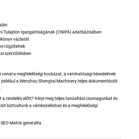
alán
mi Tulajdon Igazgatóságának (CNIPA) adatbázisában
ikönyv vázlatát
re rögzítettek
lási szerződésben
mi vonal a megfelelőségi kockázat, a vámhatósági késedelmek
rtó, például a Wenzhou Shengtai Machinery teljes dokumentációt
.
 a rendelés előtt? Kérje meg teljes tanúsítási csomagunkat és
t biztosítunk a vámkezeléshez és a megfelelőségi
B SEO Matrix generálta