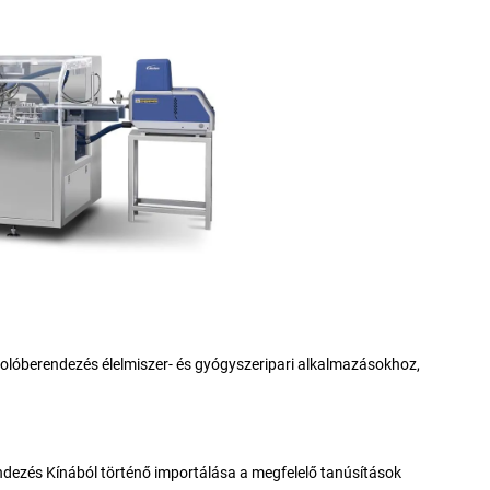
ozolóberendezés élelmiszer- és gyógyszeripari alkalmazásokhoz,
zés Kínából történő importálása a megfelelő tanúsítások