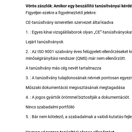
Vörös zászlók: Amikor egy beszállító tanúsítványai kérd
Figyeljen ezekre a figyelmeztető jelekre:
CE-tanúsítvány ismeretlen szervezet által kiadva
1. : Egyes kínai vizsgálólaborok olyan „CE”-tanúsítványok
Lejárt tanúsítványok
2. : Az ISO 9001 szabvány éves felügyeleti ellenőrzéseket kö
minőségirányítási rendszer (QMS) már nem ellenőrzött.
A tanúsítvány más cég nevét tartalmazza
3. : A tanúsítvány tulajdonosának névnek pontosan egyezni
Műszaki dokumentáció megosztásának megtagadása
4. : A jogos gyártók örömmel biztosítják a dokumentációt.
Nincs szabadalmi portfólió
5. : Bár nem kötelező, a szabadalmak a valódi kutatás-fej