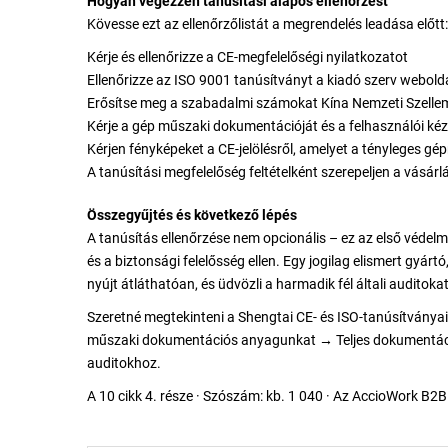
Hogyan végezzen tanúsítási alapos ellenőrzést
Kövesse ezt az ellenőrzőlistát a megrendelés leadása előtt:
Kérje és ellenőrizze a CE-megfelelőségi nyilatkozatot
Ellenőrizze az ISO 9001 tanúsítványt a kiadó szerv webold
Erősítse meg a szabadalmi számokat Kína Nemzeti Szelle
Kérje a gép műszaki dokumentációját és a felhasználói kéz
Kérjen fényképeket a CE-jelölésről, amelyet a tényleges gép
A tanúsítási megfelelőség feltételként szerepeljen a vásár
Összegyűjtés és következő lépés
A tanúsítás ellenőrzése nem opcionális – ez az első védel
és a biztonsági felelősség ellen. Egy jogilag elismert gyá
nyújt átláthatóan, és üdvözli a harmadik fél általi auditokat
Szeretné megtekinteni a Shengtai CE- és ISO-tanúsítványait
műszaki dokumentációs anyagunkat → Teljes dokumentáció
auditokhoz.
A 10 cikk 4. része · Szószám: kb. 1 040 · Az AccioWork B2