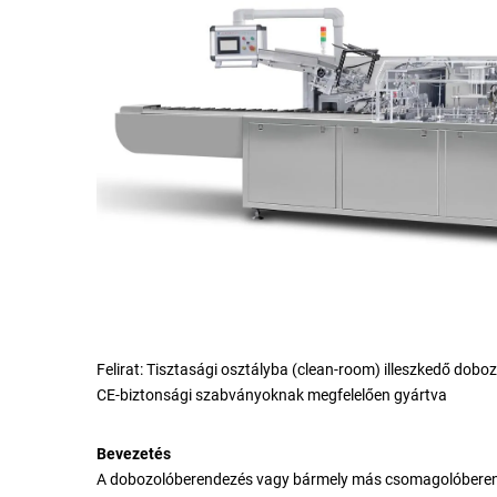
Felirat: Tisztasági osztályba (clean-room) illeszkedő dob
CE-biztonsági szabványoknak megfelelően gyártva
Bevezetés
A dobozolóberendezés vagy bármely más csomagolóberende