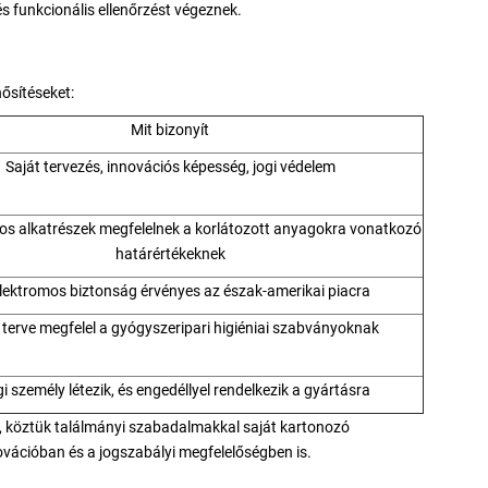
és funkcionális ellenőrzést végeznek.
ősítéseket:
Mit bizonyít
Saját tervezés, innovációs képesség, jogi védelem
os alkatrészek megfelelnek a korlátozott anyagokra vonatkozó
határértékeknek
lektromos biztonság érvényes az észak-amerikai piacra
 terve megfelel a gyógyszeripari higiéniai szabványoknak
gi személy létezik, és engedéllyel rendelkezik a gyártásra
k, köztük találmányi szabadalmakkal saját kartonozó
ovációban és a jogszabályi megfelelőségben is.