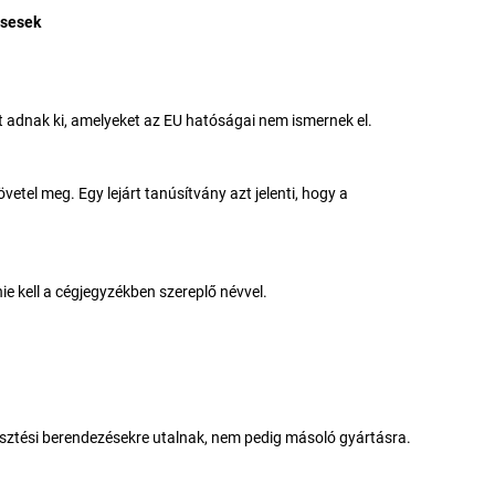
ésesek
at adnak ki, amelyeket az EU hatóságai nem ismernek el.
vetel meg. Egy lejárt tanúsítvány azt jelenti, hogy a
e kell a cégjegyzékben szereplő névvel.
lesztési berendezésekre utalnak, nem pedig másoló gyártásra.