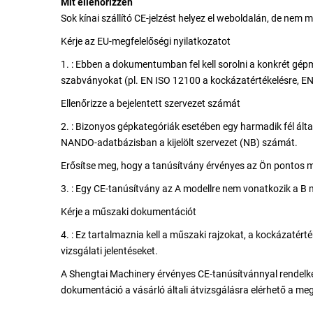
Mit ellenőrizzen
Sok kínai szállító CE-jelzést helyez el weboldalán, de nem 
Kérje az EU-megfelelőségi nyilatkozatot
1. : Ebben a dokumentumban fel kell sorolni a konkrét gép
szabványokat (pl. EN ISO 12100 a kockázatértékelésre, E
Ellenőrizze a bejelentett szervezet számát
2. : Bizonyos gépkategóriák esetében egy harmadik fél által 
NANDO-adatbázisban a kijelölt szervezet (NB) számát.
Erősítse meg, hogy a tanúsítvány érvényes az Ön pontos m
3. : Egy CE-tanúsítvány az A modellre nem vonatkozik a B
Kérje a műszaki dokumentációt
4. : Ez tartalmaznia kell a műszaki rajzokat, a kockázatérté
vizsgálati jelentéseket.
A Shengtai Machinery érvényes CE-tanúsítvánnyal rendelke
dokumentáció a vásárló általi átvizsgálásra elérhető a me