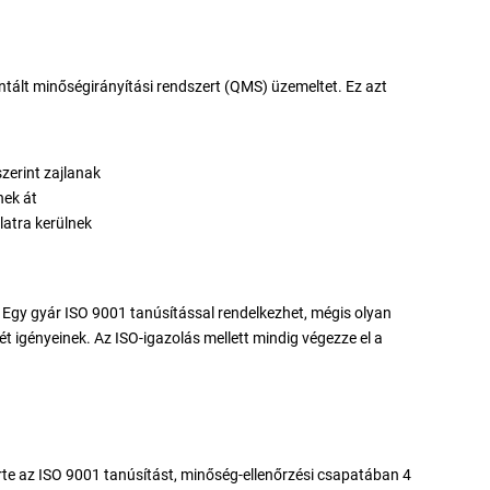
tált minőségirányítási rendszert (QMS) üzemeltet. Ez azt
zerint zajlanak
nek át
latra kerülnek
 Egy gyár ISO 9001 tanúsítással rendelkezhet, mégis olyan
ét igényeinek. Az ISO-igazolás mellett mindig végezze el a
te az ISO 9001 tanúsítást, minőség-ellenőrzési csapatában 4