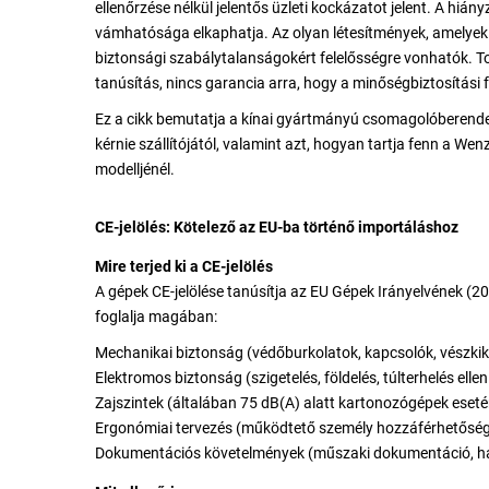
ellenőrzése nélkül jelentős üzleti kockázatot jelent. A hiá
vámhatósága elkaphatja. Az olyan létesítmények, amelye
biztonsági szabálytalanságokért felelősségre vonhatók. T
tanúsítás, nincs garancia arra, hogy a minőségbiztosítási
Ez a cikk bemutatja a kínai gyártmányú csomagolóberende
kérnie szállítójától, valamint azt, hogyan tartja fenn a 
modelljénél.
CE-jelölés: Kötelező az EU-ba történő importáláshoz
Mire terjed ki a CE-jelölés
A gépek CE-jelölése tanúsítja az EU Gépek Irányelvének (2
foglalja magában:
Mechanikai biztonság (védőburkolatok, kapcsolók, vészki
Elektromos biztonság (szigetelés, földelés, túlterhelés elle
Zajszintek (általában 75 dB(A) alatt kartonozógépek eseté
Ergonómiai tervezés (működtető személy hozzáférhetőség
Dokumentációs követelmények (műszaki dokumentáció, has