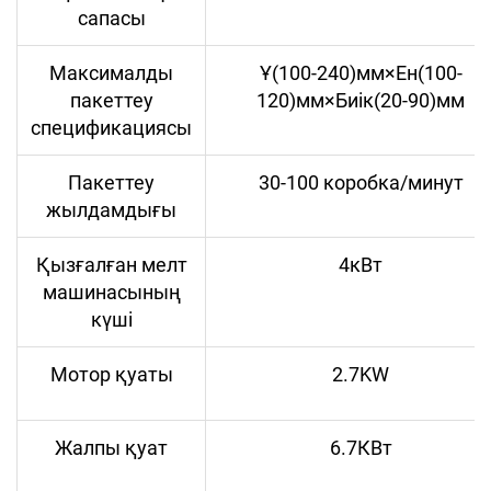
сапасы
Максималды
Ұ(100-240)мм×Ен(100-
пакеттеу
120)мм×Биік(20-90)мм
спецификациясы
Пакеттеу
30-100 коробка/минут
жылдамдығы
Қызғалған мелт
4кВт
машинасының
күші
Мотор қуаты
2.7KW
Жалпы қуат
6.7КВт