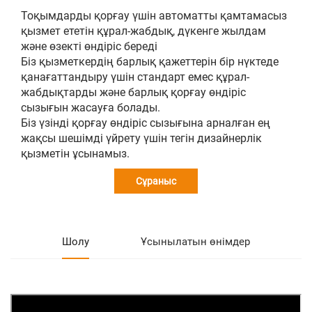
Тоқымдарды қорғау үшін автоматты қамтамасыз
қызмет ететін құрал-жабдық, дүкенге жылдам
және өзекті өндіріс береді
Біз қызметкердің барлық қажеттерін бір нүктеде
қанағаттандыру үшін стандарт емес құрал-
жабдықтарды және барлық қорғау өндіріс
сызығын жасауға болады.
Біз үзінді қорғау өндіріс сызығына арналған ең
жақсы шешімді үйрету үшін тегін дизайнерлік
қызметін ұсынамыз.
Сұраныс
Шолу
Ұсынылатын өнімдер