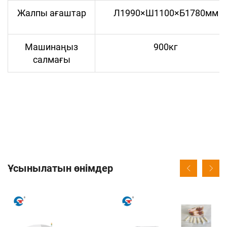
Жалпы ағаштар
Л1990×Ш1100×Б1780мм
Машинаңыз
900кг
салмағы
Ұсынылатын өнімдер