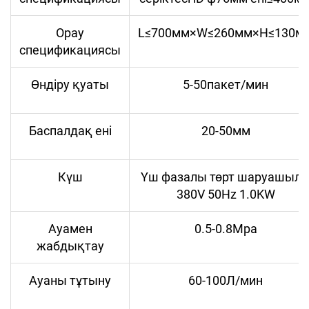
Орау
L≤700мм×W≤260мм×H≤130м
спецификациясы
Өндіру қуаты
5-50пакет/мин
Баспалдақ ені
20-50мм
Күш
Үш фазалы төрт шаруашыл
380V 50Hz 1.0KW
Ауамен
0.5-0.8Mpa
жабдықтау
Ауаны тұтыну
60-100Л/мин