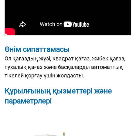
Өнім сипаттамасы
Ол қағаздың жүзі, квадрат қағаз, жибек қағаз,
пухалық қағаз және басқаларды автоматтық
тікелей қорғау үшін жолдасты.
Құрылғының қызметтері және
параметрлері