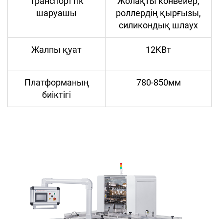
Транспорттік
Жолақты конвейер,
шаруашы
роллердің қырғызы,
силикондық шлаух
Жалпы қуат
12КВт
Платформаның
780-850мм
биіктігі