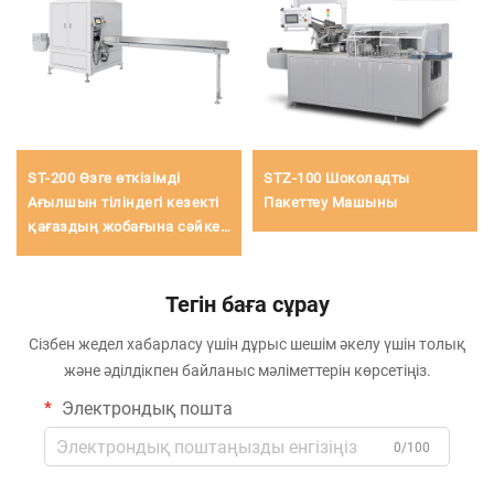
ST-200 Өзге өткізімді
STZ-100 Шоколадты
Ағылшын тіліндегі кезекті
Пакеттеу Машыны
қағаздың жобағына сәйкес
қиындау машинасы
Тегін баға сұрау
Сізбен жедел хабарласу үшін дұрыс шешім әкелу үшін толық
және әділдікпен байланыс мәліметтерін көрсетіңіз.
Электрондық пошта
0/100