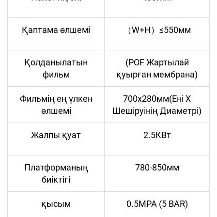
Қаптама өлшемі
（W+H）≤550мм
Қолданылатын
(POF Жартылай
фильм
қуырған мембрана)
Фильмің ең үлкен
700x280мм(Ені X
өлшемі
Шешіруінің Диаметрі)
Жалпы қуат
2.5КВт
Платформаның
780-850мм
биіктігі
қысым
0.5MPA (5 BAR)