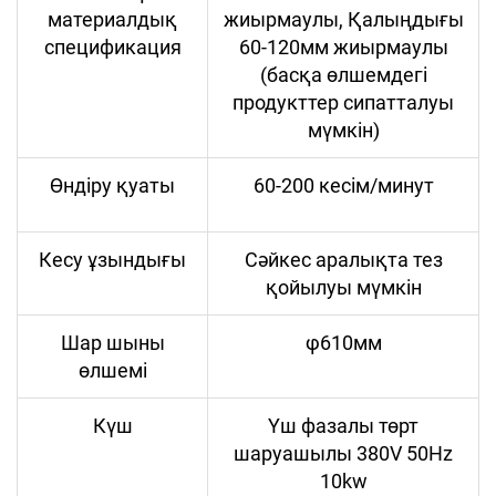
материалдық
жиырмаулы, Қалыңдығы
спецификация
60-120мм жиырмаулы
(басқа өлшемдегі
продукттер сипатталуы
мүмкін)
Өндіру қуаты
60-200 кесім/минут
Кесу ұзындығы
Сәйкес аралықта тез
қойылуы мүмкін
Шар шыны
φ610мм
өлшемі
Күш
Үш фазалы төрт
шаруашылы 380V 50Hz
10kw