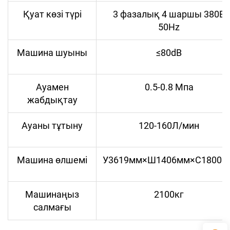
Қуат көзі түрі
3 фазалық 4 шаршы 380В
50Hz
Машина шуыны
≤80dB
Ауамен
0.5-0.8 Мпа
жабдықтау
Ауаны тұтыну
120-160Л/мин
Машина өлшемі
У3619мм×Ш1406мм×С1800м
Машинаңыз
2100кг
салмағы