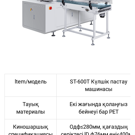
ltem/модель
ST-600T Күлшік пастау
машинасы
Тауық
Екі жағында қолаңғыз
материалы
бейнеуі бар PET
Киношаршық
Одф≤280мм, қағаздың
спецификациясы
серіктесі lD ф76мм ені≤400м