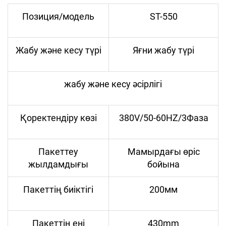
Позиция/модель
ST-550
Жабу және кесу түрі
Яғни жабу түрі
жабу және кесу әсірлігі
Қоректендіру көзі
380V/50-60HZ/3Фаза
Пакеттеу
Мамырдағы өріс
жылдамдығы
бойына
Пакеттің биіктігі
200мм
Пакеттің ені
430mm