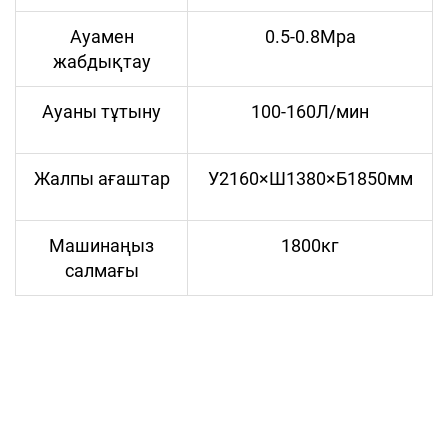
Ауамен
0.5-0.8Mpa
жабдықтау
Ауаны тұтыну
100-160Л/мин
Жалпы ағаштар
У2160×Ш1380×Б1850мм
Машинаңыз
1800кг
салмағы