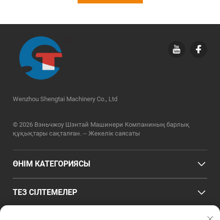
Wenzhou Shengtai Machinery Co., Ltd
© 2026 Вэньчжоу Шэнтай Машинери Компаниның барлық
құқықтары сақталған. --
Жекелік саясаты
ӨНІМ КАТЕГОРИЯСЫ
ТЕЗ СІЛТЕМЕЛЕР