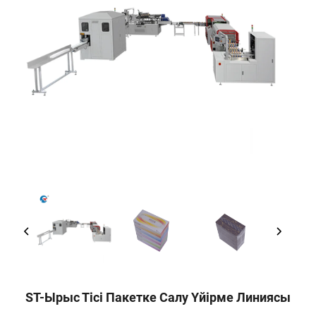
ST-Ырыс Тісі Пакетке Салу Үйірме Линиясы