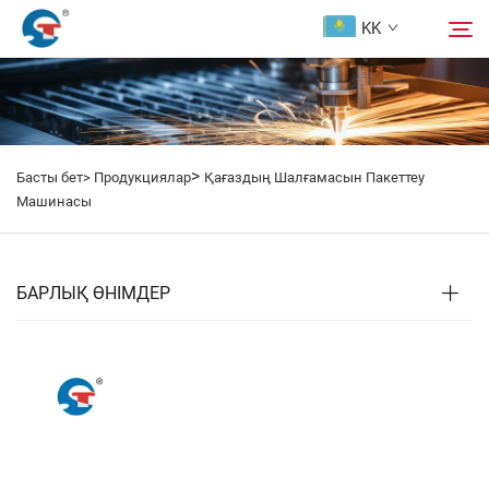
KK
Біз туралы
Іздеу
>
Басты бет>
Продукциялар
Қағаздың Шалғамасын Пакеттеу
Продукциялар
Машинасы
Дизайн кезеңдері
БАРЛЫҚ ӨНІМДЕР
Қызмет
Жаңалықтар
Бізбен хабарласыңы