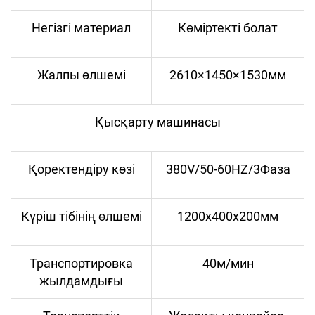
Негізгі материал
Көміртекті болат
Жалпы өлшемі
2610×1450×1530мм
Қысқарту машинасы
Қоректендіру көзі
380V/50-60HZ/3Фаза
Күріш тібінің өлшемі
1200x400x200мм
Транспортировка
40м/мин
жылдамдығы